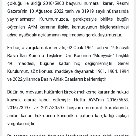
çokluğu ile aldığı 2016/5903 başvuru numaralı kararı, Resmi
Gazete’nin 10 Ağustos 2022 tarih ve 31919 sayılı nüshasında
yayımlanmıştır. Kurumumuzca, gerekçesiyle birlikte bugün
öğrenilen AYM kararına ilişkin; kamuoyunun bilgilendirilmesi
adına aşağıdaki açıklamanın yapılmasına gerek duyulmuştur.
En başta vurgulamak isteriz ki, 02 Ocak 1961 tarih ve 195 sayılı
Basın İlan Kurumu Teşkiline Dair Kanunun “Müeyyide” başlıklı
49. maddesi, bugüne kadar hiç değişmemiştir. Genel
Kurulumuz, söz konusu maddeye dayanarak 1961, 1964, 1994
ve 2022 yıllarında Basın Ahlak Esaslarını belirlemiştir.
Bütün bu mevzuat hükümleri birçok mahkeme kararında hukuki
kaynak olarak kabul edilmiştir. Hatta AYM’nin 2016/5653,
2016/73997 ve 2017/30597 başvuru numaralı kararlarında,
anılan kanun hükmünün kanunilik ölçütünü karşıladığı açıkça
vurgulanmıştır.