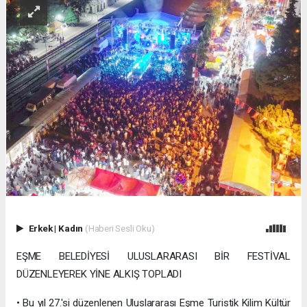
Erkek
|
Kadın
(Haberi Sesli Oku)
EŞME BELEDİYESİ ULUSLARARASI BİR FESTİVAL
DÜZENLEYEREK YİNE ALKIŞ TOPLADI
• Bu yıl 27.'si düzenlenen Uluslararası Eşme Turistik Kilim Kültür