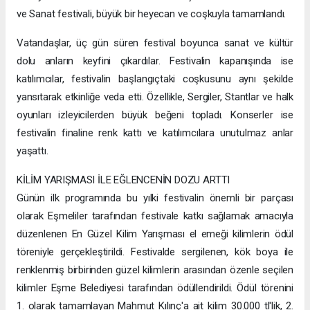
ve Sanat festivali, büyük bir heyecan ve coşkuyla tamamlandı.
Vatandaşlar, üç gün süren festival boyunca sanat ve kültür
dolu anların keyfini çıkardılar. Festivalin kapanışında ise
katılımcılar, festivalin başlangıçtaki coşkusunu aynı şekilde
yansıtarak etkinliğe veda etti. Özellikle, Sergiler, Stantlar ve halk
oyunları izleyicilerden büyük beğeni topladı. Konserler ise
festivalin finaline renk kattı ve katılımcılara unutulmaz anlar
yaşattı.
KİLİM YARIŞMASI İLE EĞLENCENİN DOZU ARTTI
Günün ilk programında bu yılki festivalin önemli bir parçası
olarak Eşmeliler tarafından festivale katkı sağlamak amacıyla
düzenlenen En Güzel Kilim Yarışması el emeği kilimlerin ödül
töreniyle gerçekleştirildi. Festivalde sergilenen, kök boya ile
renklenmiş birbirinden güzel kilimlerin arasından özenle seçilen
kilimler Eşme Belediyesi tarafından ödüllendirildi. Ödül törenini
1. olarak tamamlayan Mahmut Kılınç'a ait kilim 30.000 tl'lik, 2.