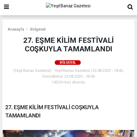
Anasayfa
Bölgesel
27. EŞME KİLİM FESTİVALİ
COŞKUYLA TAMAMLANDI
BÖLGESEL
(Yeşil Banaz Gazetesi) - Yeşil Banaz Gazetesi | 26.08.2025 - 18:46,
Güncelleme: 26.08.2025 - 18:46
14320+ kez okundu.
27. EŞME KİLİM FESTİVALİ COŞKUYLA
TAMAMLANDI