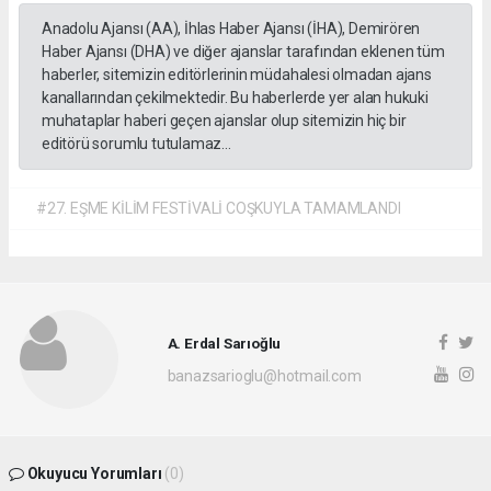
Anadolu Ajansı (AA), İhlas Haber Ajansı (İHA), Demirören
Haber Ajansı (DHA) ve diğer ajanslar tarafından eklenen tüm
haberler, sitemizin editörlerinin müdahalesi olmadan ajans
kanallarından çekilmektedir. Bu haberlerde yer alan hukuki
muhataplar haberi geçen ajanslar olup sitemizin hiç bir
editörü sorumlu tutulamaz...
#27. EŞME KİLİM FESTİVALİ COŞKUYLA TAMAMLANDI
A. Erdal Sarıoğlu
banazsarioglu@hotmail.com
Okuyucu Yorumları
(0)