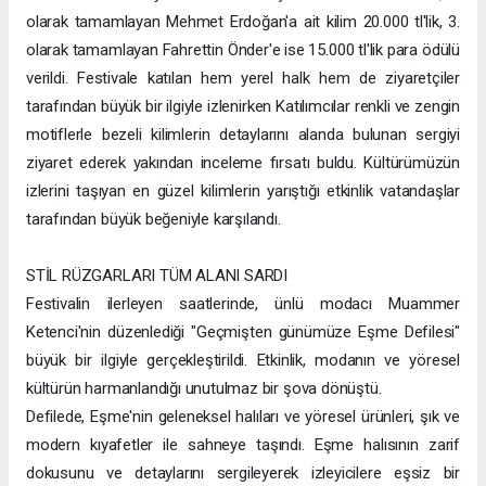
olarak tamamlayan Mehmet Erdoğan'a ait kilim 20.000 tl'lik, 3.
olarak tamamlayan Fahrettin Önder'e ise 15.000 tl'lik para ödülü
verildi. Festivale katılan hem yerel halk hem de ziyaretçiler
tarafından büyük bir ilgiyle izlenirken Katılımcılar renkli ve zengin
motiflerle bezeli kilimlerin detaylarını alanda bulunan sergiyi
ziyaret ederek yakından inceleme fırsatı buldu. Kültürümüzün
izlerini taşıyan en güzel kilimlerin yarıştığı etkinlik vatandaşlar
tarafından büyük beğeniyle karşılandı.
STİL RÜZGARLARI TÜM ALANI SARDI
Festivalin ilerleyen saatlerinde, ünlü modacı Muammer
Ketenci'nin düzenlediği "Geçmişten günümüze Eşme Defilesi"
büyük bir ilgiyle gerçekleştirildi. Etkinlik, modanın ve yöresel
kültürün harmanlandığı unutulmaz bir şova dönüştü.
Defilede, Eşme'nin geleneksel halıları ve yöresel ürünleri, şık ve
modern kıyafetler ile sahneye taşındı. Eşme halısının zarif
dokusunu ve detaylarını sergileyerek izleyicilere eşsiz bir