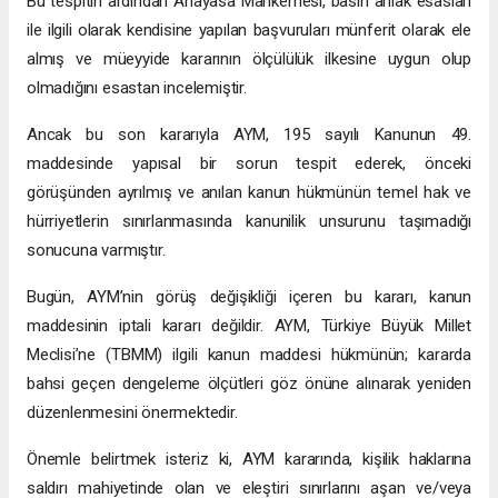
Bu tespitin ardından Anayasa Mahkemesi, basın ahlak esasları
ile ilgili olarak kendisine yapılan başvuruları münferit olarak ele
almış ve müeyyide kararının ölçülülük ilkesine uygun olup
olmadığını esastan incelemiştir.
Ancak bu son kararıyla AYM, 195 sayılı Kanunun 49.
maddesinde yapısal bir sorun tespit ederek, önceki
görüşünden ayrılmış ve anılan kanun hükmünün temel hak ve
hürriyetlerin sınırlanmasında kanunilik unsurunu taşımadığı
sonucuna varmıştır.
Bugün, AYM’nin görüş değişikliği içeren bu kararı, kanun
maddesinin iptali kararı değildir. AYM, Türkiye Büyük Millet
Meclisi’ne (TBMM) ilgili kanun maddesi hükmünün; kararda
bahsi geçen dengeleme ölçütleri göz önüne alınarak yeniden
düzenlenmesini önermektedir.
Önemle belirtmek isteriz ki, AYM kararında, kişilik haklarına
saldırı mahiyetinde olan ve eleştiri sınırlarını aşan ve/veya