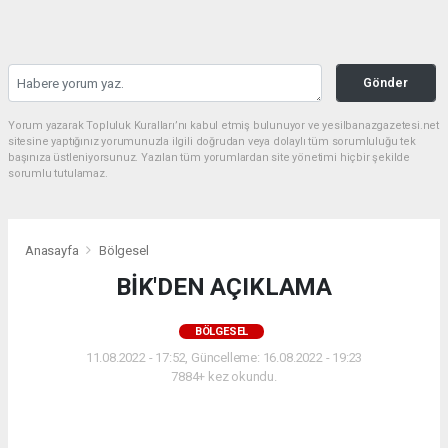
Gönder
Yorum yazarak Topluluk Kuralları’nı kabul etmiş bulunuyor ve yesilbanazgazetesi.net
sitesine yaptığınız yorumunuzla ilgili doğrudan veya dolaylı tüm sorumluluğu tek
başınıza üstleniyorsunuz. Yazılan tüm yorumlardan site yönetimi hiçbir şekilde
sorumlu tutulamaz.
Anasayfa
Bölgesel
BİK'DEN AÇIKLAMA
BÖLGESEL
11.08.2022 - 17:52, Güncelleme: 16.08.2022 - 19:23
7884+ kez okundu.