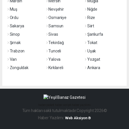
Mardin
Mersin
Muğla
Muş
Nevşehir
Niğde
Ordu
Osmaniye
Rize
Sakarya
Samsun
Siirt
Sinop
Sivas
Şanlıurfa
Şırnak
Tekirdağ
Tokat
Trabzon
Tunceli
Uşak
Van
Yalova
Yozgat
Zonguldak
Kırklareli
Ankara
haber paketi
haber scripti
haber yazılımı
Tüm hakları saklı tutulmaktadır.Copyright 2026©
Haber Yazılımı:
Web Aksiyon ®