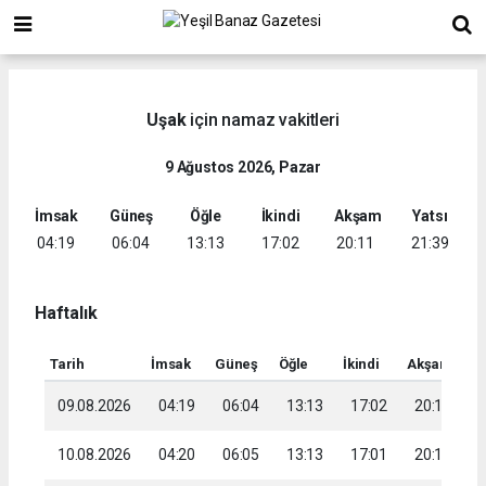
Uşak
için namaz vakitleri
9 Ağustos 2026, Pazar
İmsak
Güneş
Öğle
İkindi
Akşam
Yatsı
04:19
06:04
13:13
17:02
20:11
21:39
Haftalık
Tarih
İmsak
Güneş
Öğle
İkindi
Akşam
Ya
09.08.2026
04:19
06:04
13:13
17:02
20:11
2
10.08.2026
04:20
06:05
13:13
17:01
20:10
2