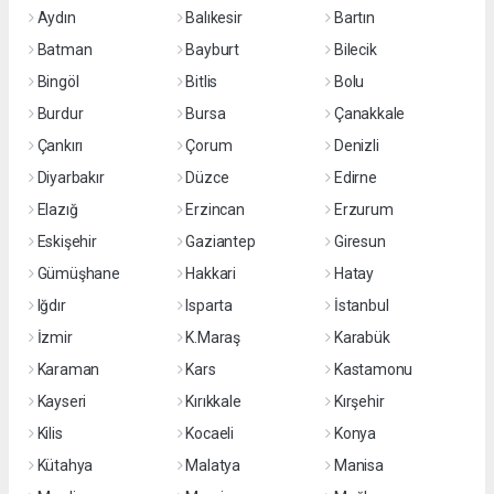
Aydın
Balıkesir
Bartın
Batman
Bayburt
Bilecik
Bingöl
Bitlis
Bolu
Burdur
Bursa
Çanakkale
Çankırı
Çorum
Denizli
Diyarbakır
Düzce
Edirne
Elazığ
Erzincan
Erzurum
Eskişehir
Gaziantep
Giresun
Gümüşhane
Hakkari
Hatay
Iğdır
Isparta
İstanbul
İzmir
K.Maraş
Karabük
Karaman
Kars
Kastamonu
Kayseri
Kırıkkale
Kırşehir
Kilis
Kocaeli
Konya
Kütahya
Malatya
Manisa