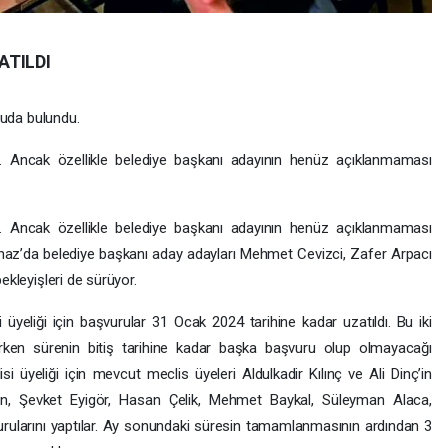
ATILDI
ruda bulundu.
ı. Ancak özellikle belediye başkanı adayının henüz açıklanmaması
ı. Ancak özellikle belediye başkanı adayının henüz açıklanmaması
 Banaz’da belediye başkanı aday adayları Mehmet Cevizci, Zafer Arpacı
ekleyişleri de sürüyor.
 üyeliği için başvurular 31 Ocak 2024 tarihine kadar uzatıldı. Bu iki
lirken sürenin bitiş tarihine kadar başka başvuru olup olmayacağı
si üyeliği için mevcut meclis üyeleri Aldulkadir Kılınç ve Ali Dinç’in
n, Şevket Eyigör, Hasan Çelik, Mehmet Baykal, Süleyman Alaca,
ularını yaptılar. Ay sonundaki süresin tamamlanmasının ardından 3