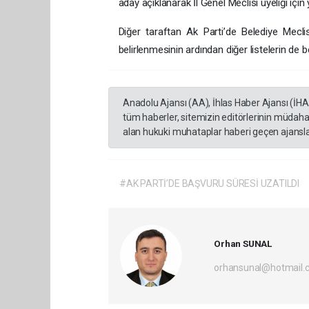
aday açıklanarak İl Genel Meclisi üyeliği için
Diğer taraftan Ak Parti’de Belediye Meclis
belirlenmesinin ardından diğer listelerin de be
Anadolu Ajansı (AA), İhlas Haber Ajansı (İH
tüm haberler, sitemizin editörlerinin müdaha
alan hukuki muhataplar haberi geçen ajanslar
#AK PARTİ’DE BAŞVURU SÜRESİ UZATILDI
Orhan SUNAL
orhansunal@hotmail.