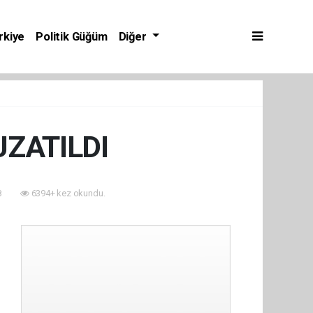
rkiye
Politik Güğüm
Diğer
UZATILDI
8
6394+ kez okundu.