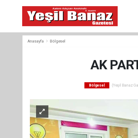
Anasayfa
Bölgesel
AK PART
(Yeşil Banaz Ga
Bölgesel