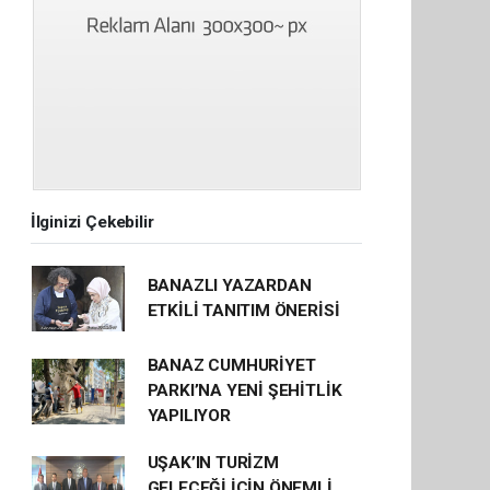
İlginizi Çekebilir
BANAZLI YAZARDAN
ETKİLİ TANITIM ÖNERİSİ
BANAZ CUMHURİYET
PARKI’NA YENİ ŞEHİTLİK
YAPILIYOR
UŞAK’IN TURİZM
GELECEĞİ İÇİN ÖNEMLİ