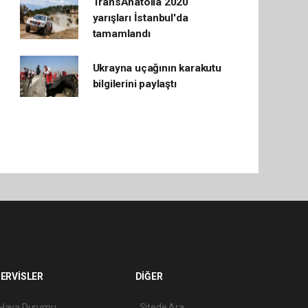
TransAnatolia 2020
yarışları İstanbul'da
tamamlandı
Ukrayna uçağının karakutu
bilgilerini paylaştı
ERVİSLER
DİĞER
Hava Durumu
Sitede Ara