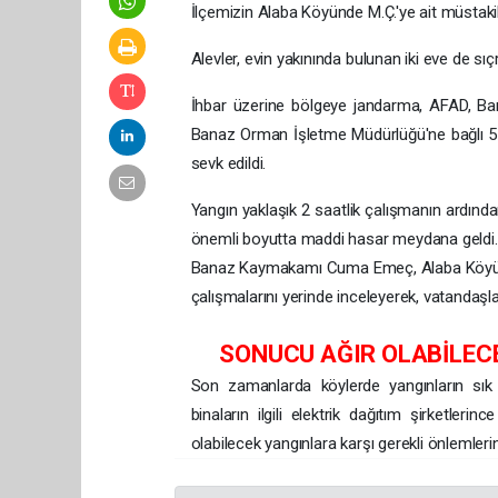
İlçemizin Alaba Köyünde M.Ç.'ye ait müstaki
Alevler, evin yakınında bulunan iki eve de sıçra
İhbar üzerine bölgeye jandarma, AFAD, Banaz
Banaz Orman İşletme Müdürlüğü'ne bağlı 5 ara
sevk edildi.
Yangın yaklaşık 2 saatlik çalışmanın ardınd
önemli boyutta maddi hasar meydana geldi.
Banaz Kaymakamı Cuma Emeç, Alaba Köyünde
çalışmalarını yerinde inceleyerek, vatandaşlar
SONUCU AĞIR OLABİLEC
Son zamanlarda köylerde yangınların sık o
binaların ilgili elektrik dağıtım şirketlerinc
olabilecek yangınlara karşı gerekli önlemlerin