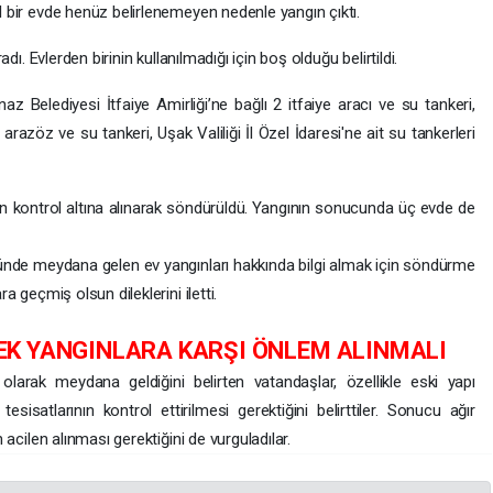
l bir evde henüz belirlenemeyen nedenle yangın çıktı.
dı. Evlerden birinin kullanılmadığı için boş olduğu belirtildi.
 Belediyesi İtfaiye Amirliği’ne bağlı 2 itfaiye aracı ve su tankeri,
zöz ve su tankeri, Uşak Valiliği İl Özel İdaresi'ne ait su tankerleri
an kontrol altına alınarak söndürüldü. Yangının sonucunda üç evde de
 meydana gelen ev yangınları hakkında bilgi almak için söndürme
a geçmiş olsun dileklerini iletti.
EK YANGINLARA KARŞI ÖNLEM ALINMALI
larak meydana geldiğini belirten vatandaşlar, özellikle eski yapı
e tesisatlarının kontrol ettirilmesi gerektiğini belirttiler. Sonucu ağır
 acilen alınması gerektiğini de vurguladılar.