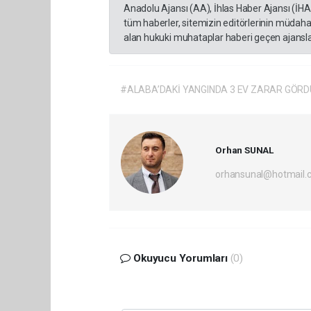
Anadolu Ajansı (AA), İhlas Haber Ajansı (İH
tüm haberler, sitemizin editörlerinin müdaha
alan hukuki muhataplar haberi geçen ajanslar
#ALABA’DAKİ YANGINDA 3 EV ZARAR GÖRD
Orhan SUNAL
orhansunal@hotmail.
Okuyucu Yorumları
(0)