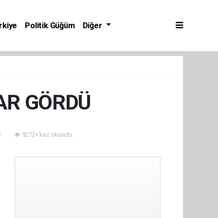
rkiye
Politik Güğüm
Diğer
RAR GÖRDÜ
3
9272+ kez okundu.