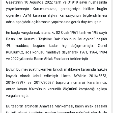
Gazete’nin 10 Ağustos 2022 tarih ve 31919 sayılı nüshasında
yayımlanmıştır. Kurumumuzca, gerekçesiyle birlikte bugün
öğrenilen AYM kararına ilişkin; kamuoyunun bilgilendirilmesi
adına aşağıdaki açıklamanın yapılmasına gerek duyulmuştur.
En başta vurgulamak isteriz ki, 02 Ocak 1961 tarih ve 195 sayılı
Basın İlan Kurumu Teşkiline Dair Kanunun “Müeyyide” başlıklı
49. maddesi, bugüne kadar hiç değişmemiştir. Genel
Kurulumuz, söz konusu maddeye dayanarak 1961, 1964, 1994
ve 2022 yıllarında Basın Ahlak Esaslarını belirlemiştir.
Bütün bu mevzuat hükümleri birçok mahkeme kararında hukuki
kaynak olarak kabul edilmiştir. Hatta AYM’nin 2016/5653,
2016/73997 ve 2017/30597 başvuru numaralı kararlarında,
anılan kanun hükmünün kanunilik ölçütünü karşıladığı açıkça
vurgulanmıştır.
Bu tespitin ardından Anayasa Mahkemesi, basın ahlak esasları
ile ilgili olarak kendisine yapılan başvuruları münferit olarak ele