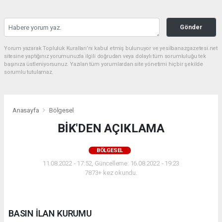
Gönder
Yorum yazarak Topluluk Kuralları’nı kabul etmiş bulunuyor ve yesilbanazgazetesi.net
sitesine yaptığınız yorumunuzla ilgili doğrudan veya dolaylı tüm sorumluluğu tek
başınıza üstleniyorsunuz. Yazılan tüm yorumlardan site yönetimi hiçbir şekilde
sorumlu tutulamaz.
Anasayfa
Bölgesel
BİK'DEN AÇIKLAMA
BÖLGESEL
11.08.2022 - 17:52, Güncelleme: 16.08.2022 - 19:23
7873+ kez okundu.
BASIN İLAN KURUMU