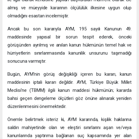
almış ve müeyyide kararının ölçülülük ilkesine uygun olup
olmadığını esastan incelemiştir.
Ancak bu son kararıyla AYM, 195 sayılı Kanunun 49.
maddesinde yapısal bir sorun tespit ederek, önceki
görüşünden ayrılmış ve anılan kanun hükmünün temel hak ve
hürriyetlerin sınırlanmasında kanunilik unsurunu taşımadığı
sonucuna varmıştır.
Bugün, AYM’nin görüş değişikliği içeren bu kararı, kanun
maddesinin iptali kararı değildir. AYM, Türkiye Büyük Millet
Meclisi’ne (TBMM) ilgili kanun maddesi hükmünün; kararda
bahsi geçen dengeleme ölçütleri göz önüne alınarak yeniden
düzenlenmesini önermektedir.
Önemle belirtmek isteriz ki, AYM kararında, kişilik haklarına
saldırı mahiyetinde olan ve eleştiri sınırlarını aşan ve/veya
kanunlarında yaptırıma bağlanan suç kapsamında yer alan