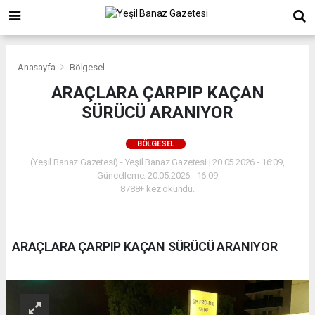
Anasayfa
Bölgesel
ARAÇLARA ÇARPIP KAÇAN
SÜRÜCÜ ARANIYOR
BÖLGESEL
(Yeşil Banaz Gazetesi) - Yeşil Banaz Gazetesi | 20.05.2026 - 16:09,
Güncelleme: 20.05.2026 - 16:09
8788+ kez okundu.
ARAÇLARA ÇARPIP KAÇAN SÜRÜCÜ ARANIYOR