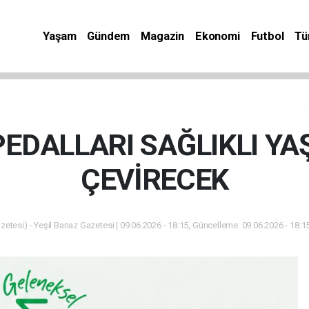
Yaşam
Gündem
Magazin
Ekonomi
Futbol
Tü
EDALLARI SAĞLIKLI YA
ÇEVİRECEK
zetesi) - Yeşil Banaz Gazetesi | 09.06.2026 - 18:15, Güncelleme: 09.06.2026 - 18:1