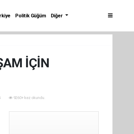
rkiye
Politik Güğüm
Diğer
ŞAM İÇİN
5
9260+ kez okundu.