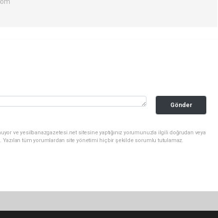
com
Gönder
uyor ve yesilbanazgazetesi.net sitesine yaptığınız yorumunuzla ilgili doğrudan veya
. Yazılan tüm yorumlardan site yönetimi hiçbir şekilde sorumlu tutulamaz.