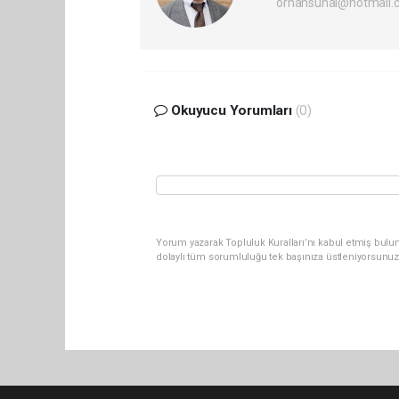
orhansunal@hotmail.
Okuyucu Yorumları
(0)
Yorum yazarak Topluluk Kuralları’nı kabul etmiş bulun
dolaylı tüm sorumluluğu tek başınıza üstleniyorsunuz