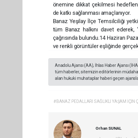
önemine dikkat çekilmesi hedefleni
de katkı sağlanması amaçlanıyor.
Banaz Yeşilay İlçe Temsilciliği yetki
tüm Banaz halkını davet ederek, “S
çağrısında bulundu.14 Haziran Pazar 
ve renkli görüntüler eşliğinde gerçe
Anadolu Ajansı (AA), İhlas Haber Ajansı (İH
tüm haberler, sitemizin editörlerinin müdaha
alan hukuki muhataplar haberi geçen ajanslar
#BANAZ PEDALLARI SAĞLIKLI YAŞAM İÇİN 
Orhan SUNAL