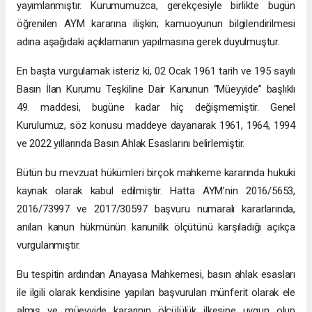
yayımlanmıştır. Kurumumuzca, gerekçesiyle birlikte bugün
öğrenilen AYM kararına ilişkin; kamuoyunun bilgilendirilmesi
adına aşağıdaki açıklamanın yapılmasına gerek duyulmuştur.
En başta vurgulamak isteriz ki, 02 Ocak 1961 tarih ve 195 sayılı
Basın İlan Kurumu Teşkiline Dair Kanunun “Müeyyide” başlıklı
49. maddesi, bugüne kadar hiç değişmemiştir. Genel
Kurulumuz, söz konusu maddeye dayanarak 1961, 1964, 1994
ve 2022 yıllarında Basın Ahlak Esaslarını belirlemiştir.
Bütün bu mevzuat hükümleri birçok mahkeme kararında hukuki
kaynak olarak kabul edilmiştir. Hatta AYM’nin 2016/5653,
2016/73997 ve 2017/30597 başvuru numaralı kararlarında,
anılan kanun hükmünün kanunilik ölçütünü karşıladığı açıkça
vurgulanmıştır.
Bu tespitin ardından Anayasa Mahkemesi, basın ahlak esasları
ile ilgili olarak kendisine yapılan başvuruları münferit olarak ele
almış ve müeyyide kararının ölçülülük ilkesine uygun olup