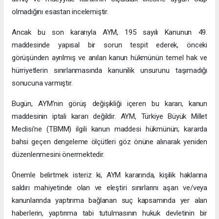
olmadığını esastan incelemiştir.
Ancak bu son kararıyla AYM, 195 sayılı Kanunun 49.
maddesinde yapısal bir sorun tespit ederek, önceki
görüşünden ayrılmış ve anılan kanun hükmünün temel hak ve
hürriyetlerin sınırlanmasında kanunilik unsurunu taşımadığı
sonucuna varmıştır.
Bugün, AYM’nin görüş değişikliği içeren bu kararı, kanun
maddesinin iptali kararı değildir. AYM, Türkiye Büyük Millet
Meclisi’ne (TBMM) ilgili kanun maddesi hükmünün; kararda
bahsi geçen dengeleme ölçütleri göz önüne alınarak yeniden
düzenlenmesini önermektedir.
Önemle belirtmek isteriz ki, AYM kararında, kişilik haklarına
saldırı mahiyetinde olan ve eleştiri sınırlarını aşan ve/veya
kanunlarında yaptırıma bağlanan suç kapsamında yer alan
haberlerin, yaptırıma tabi tutulmasının hukuk devletinin bir