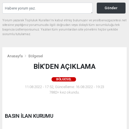
Gönder
Yorum yazarak Topluluk Kuralları’nı kabul etmiş bulunuyor ve yesilbanazgazetesi.net
sitesine yaptığınız yorumunuzla ilgili doğrudan veya dolaylı tüm sorumluluğu tek
başınıza üstleniyorsunuz. Yazılan tüm yorumlardan site yönetimi hiçbir şekilde
sorumlu tutulamaz.
Anasayfa
Bölgesel
BİK'DEN AÇIKLAMA
BÖLGESEL
11.08.2022 - 17:52, Güncelleme: 16.08.2022 - 19:23
7882+ kez okundu.
BASIN İLAN KURUMU