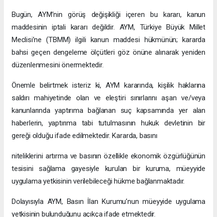
Bugün, AYM’nin görüş değişikliği içeren bu kararı, kanun
maddesinin iptali kararı değildir. AYM, Türkiye Büyük Millet
Meclisi’ne (TBMM) ilgili kanun maddesi hükmünün; kararda
bahsi geçen dengeleme ölçütleri göz önüne alınarak yeniden
düzenlenmesini önermektedir.
Önemle belirtmek isteriz ki, AYM kararında, kişilik haklarına
saldırı mahiyetinde olan ve eleştiri sınırlarını aşan ve/veya
kanunlarında yaptırıma bağlanan suç kapsamında yer alan
haberlerin, yaptırıma tabi tutulmasının hukuk devletinin bir
gereği olduğu ifade edilmektedir. Kararda, basını
niteliklerini artırma ve basının özellikle ekonomik özgürlüğünün
tesisini sağlama gayesiyle kurulan bir kuruma, müeyyide
uygulama yetkisinin verilebileceği hükme bağlanmaktadır.
Dolayısıyla AYM, Basın İlan Kurumu’nun müeyyide uygulama
yetkisinin bulunduğunu açıkça ifade etmektedir.