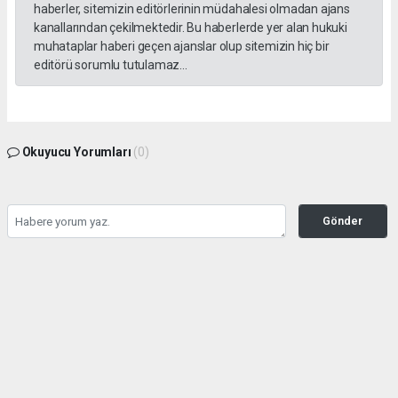
haberler, sitemizin editörlerinin müdahalesi olmadan ajans
kanallarından çekilmektedir. Bu haberlerde yer alan hukuki
muhataplar haberi geçen ajanslar olup sitemizin hiç bir
editörü sorumlu tutulamaz...
Okuyucu Yorumları
(0)
Gönder
Yorum yazarak Topluluk Kuralları’nı kabul etmiş bulunuyor ve yesilbanazgazetesi.net
sitesine yaptığınız yorumunuzla ilgili doğrudan veya dolaylı tüm sorumluluğu tek
başınıza üstleniyorsunuz. Yazılan tüm yorumlardan site yönetimi hiçbir şekilde
sorumlu tutulamaz.
haber paketi
haber scripti
haber yazılımı