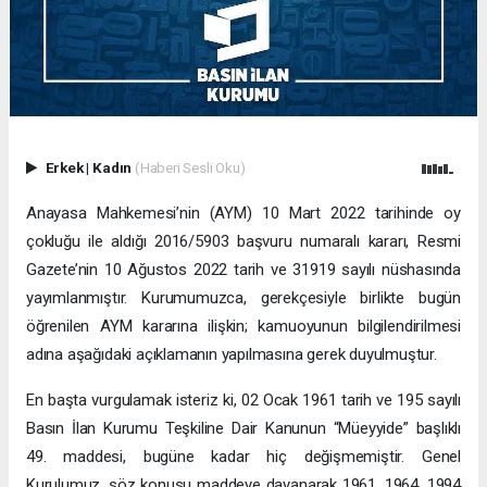
Erkek
|
Kadın
(Haberi Sesli Oku)
Anayasa Mahkemesi’nin (AYM) 10 Mart 2022 tarihinde oy
çokluğu ile aldığı 2016/5903 başvuru numaralı kararı, Resmi
Gazete’nin 10 Ağustos 2022 tarih ve 31919 sayılı nüshasında
yayımlanmıştır. Kurumumuzca, gerekçesiyle birlikte bugün
öğrenilen AYM kararına ilişkin; kamuoyunun bilgilendirilmesi
adına aşağıdaki açıklamanın yapılmasına gerek duyulmuştur.
En başta vurgulamak isteriz ki, 02 Ocak 1961 tarih ve 195 sayılı
Basın İlan Kurumu Teşkiline Dair Kanunun “Müeyyide” başlıklı
49. maddesi, bugüne kadar hiç değişmemiştir. Genel
Kurulumuz, söz konusu maddeye dayanarak 1961, 1964, 1994