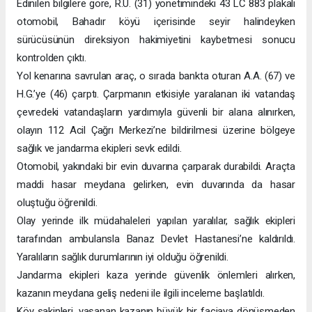
Edinilen bilgilere göre, R.U. (31) yönetimindeki 43 LC 883 plakalı
otomobil, Bahadır köyü içerisinde seyir halindeyken
sürücüsünün direksiyon hakimiyetini kaybetmesi sonucu
kontrolden çıktı.
Yol kenarına savrulan araç, o sırada bankta oturan A.A. (67) ve
H.G.’ye (46) çarptı. Çarpmanın etkisiyle yaralanan iki vatandaş
çevredeki vatandaşların yardımıyla güvenli bir alana alınırken,
olayın 112 Acil Çağrı Merkezi’ne bildirilmesi üzerine bölgeye
sağlık ve jandarma ekipleri sevk edildi.
Otomobil, yakındaki bir evin duvarına çarparak durabildi. Araçta
maddi hasar meydana gelirken, evin duvarında da hasar
oluştuğu öğrenildi.
Olay yerinde ilk müdahaleleri yapılan yaralılar, sağlık ekipleri
tarafından ambulansla Banaz Devlet Hastanesi’ne kaldırıldı.
Yaralıların sağlık durumlarının iyi olduğu öğrenildi.
Jandarma ekipleri kaza yerinde güvenlik önlemleri alırken,
kazanın meydana geliş nedeni ile ilgili inceleme başlatıldı.
Köy sakinleri, yaşanan kazanın büyük bir faciaya dönüşmeden