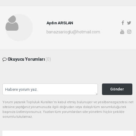
Aydın ARSLAN
banazsarioglu@hotmail.com
Okuyucu Yorumları
(0)
Gönder
Yorum yazarak Topluluk Kuralları’nı kabul etmiş bulunuyor ve yesilbanazgazetesi.net
sitesine yaptığınız yorumunuzla ilgili doğrudan veya dolaylı tüm sorumluluğu tek
başınıza üstleniyorsunuz. Yazılan tüm yorumlardan site yönetimi hiçbir şekilde
sorumlu tutulamaz.