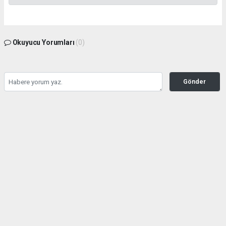
Okuyucu Yorumları
(0)
Gönder
Yorum yazarak Topluluk Kuralları’nı kabul etmiş bulunuyor ve yesilbanazgazetesi.net
sitesine yaptığınız yorumunuzla ilgili doğrudan veya dolaylı tüm sorumluluğu tek
başınıza üstleniyorsunuz. Yazılan tüm yorumlardan site yönetimi hiçbir şekilde
sorumlu tutulamaz.
haber paketi
haber scripti
haber yazılımı
Tüm hakları saklı tutulmaktadır.Copyright 2026©
Haber Yazılımı:
Web Aksiyon ®