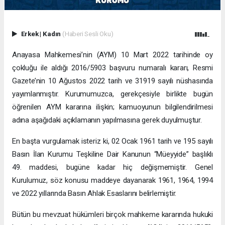
Erkek
|
Kadın
(Haberi Sesli Oku)
Anayasa Mahkemesi’nin (AYM) 10 Mart 2022 tarihinde oy
çokluğu ile aldığı 2016/5903 başvuru numaralı kararı, Resmi
Gazete’nin 10 Ağustos 2022 tarih ve 31919 sayılı nüshasında
yayımlanmıştır. Kurumumuzca, gerekçesiyle birlikte bugün
öğrenilen AYM kararına ilişkin; kamuoyunun bilgilendirilmesi
adına aşağıdaki açıklamanın yapılmasına gerek duyulmuştur.
En başta vurgulamak isteriz ki, 02 Ocak 1961 tarih ve 195 sayılı
Basın İlan Kurumu Teşkiline Dair Kanunun “Müeyyide” başlıklı
49. maddesi, bugüne kadar hiç değişmemiştir. Genel
Kurulumuz, söz konusu maddeye dayanarak 1961, 1964, 1994
ve 2022 yıllarında Basın Ahlak Esaslarını belirlemiştir.
Bütün bu mevzuat hükümleri birçok mahkeme kararında hukuki