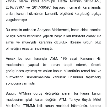
kaynak olarak kabul edilmiştir. Hatta AYM’nin 2016/5653,
2016/73997 ve 2017/30597 başvuru numaralı kararlarında,
anılan kanun hükmünün kanunilik ölçütünü karşıladığı açıkça
vurgulanmıştır.
Bu tespitin ardından Anayasa Mahkemesi, basın ahlak esasları
ile ilgili olarak kendisine yapılan başvuruları münferit olarak ele
almış ve müeyyide kararının ölçülülük ilkesine uygun olup
olmadığını esastan incelemiştir.
Ancak bu son kararıyla AYM, 195 sayılı Kanunun 49.
maddesinde yapısal bir sorun tespit ederek, önceki
görüşünden ayrılmış ve anılan kanun hükmünün temel hak ve
hürriyetlerin sınırlanmasında kanunilik unsurunu taşımadığı
sonucuna varmıştır.
Bugün, AYM’nin görüş değişikliği içeren bu kararı, kanun
maddesinin iptali kararı değildir. AYM, Türkiye Büyük Millet
Meclisi’ne (TBMM) ilgili kanun maddesi hükmünün; kararda