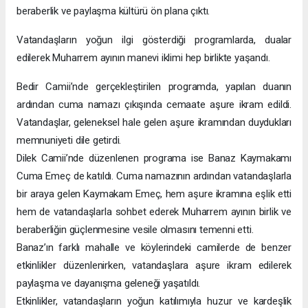
beraberlik ve paylaşma kültürü ön plana çıktı.
Vatandaşların yoğun ilgi gösterdiği programlarda, dualar
edilerek Muharrem ayının manevi iklimi hep birlikte yaşandı.
Bedir Camii’nde gerçekleştirilen programda, yapılan duanın
ardından cuma namazı çıkışında cemaate aşure ikram edildi.
Vatandaşlar, geleneksel hale gelen aşure ikramından duydukları
memnuniyeti dile getirdi.
Dilek Camii’nde düzenlenen programa ise Banaz Kaymakamı
Cuma Emeç de katıldı. Cuma namazının ardından vatandaşlarla
bir araya gelen Kaymakam Emeç, hem aşure ikramına eşlik etti
hem de vatandaşlarla sohbet ederek Muharrem ayının birlik ve
beraberliğin güçlenmesine vesile olmasını temenni etti.
Banaz’ın farklı mahalle ve köylerindeki camilerde de benzer
etkinlikler düzenlenirken, vatandaşlara aşure ikram edilerek
paylaşma ve dayanışma geleneği yaşatıldı.
Etkinlikler, vatandaşların yoğun katılımıyla huzur ve kardeşlik