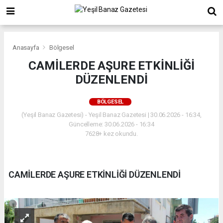
Anasayfa
Bölgesel
CAMİLERDE AŞURE ETKİNLİĞİ
DÜZENLENDİ
BÖLGESEL
(Yeşil Banaz Gazetesi) - Yeşil Banaz Gazetesi | 30.06.2026 - 16:34,
Güncelleme: 30.06.2026 - 16:34
7628+ kez okundu.
CAMİLERDE AŞURE ETKİNLİĞİ DÜZENLENDİ