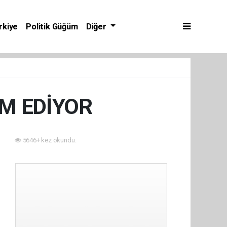
rkiye
Politik Güğüm
Diğer
M EDİYOR
1
5646+ kez okundu.