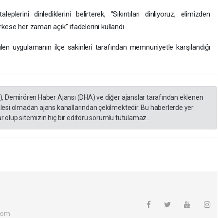
rini dinlediklerini belirterek, “Sıkıntıları dinliyoruz, elimizden
ese her zaman açık” ifadelerini kullandı.
len uygulamanın ilçe sakinleri tarafından memnuniyetle karşılandığı
A), Demirören Haber Ajansı (DHA) ve diğer ajanslar tarafından eklenen
lesi olmadan ajans kanallarından çekilmektedir. Bu haberlerde yer
 olup sitemizin hiç bir editörü sorumlu tutulamaz...
R
com