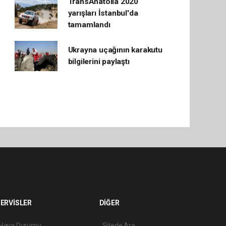
TransAnatolia 2020
yarışları İstanbul'da
tamamlandı
Ukrayna uçağının karakutu
bilgilerini paylaştı
ERVİSLER
DİĞER
Hava Durumu
Sitede Ara