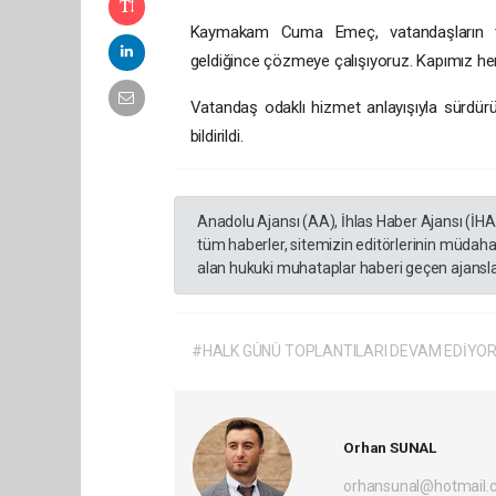
Kaymakam Cuma Emeç, vatandaşların taleple
geldiğince çözmeye çalışıyoruz. Kapımız herk
Vatandaş odaklı hizmet anlayışıyla sürdürü
bildirildi.
Anadolu Ajansı (AA), İhlas Haber Ajansı (İH
tüm haberler, sitemizin editörlerinin müdaha
alan hukuki muhataplar haberi geçen ajanslar
#HALK GÜNÜ TOPLANTILARI DEVAM EDİYO
Orhan SUNAL
orhansunal@hotmail.