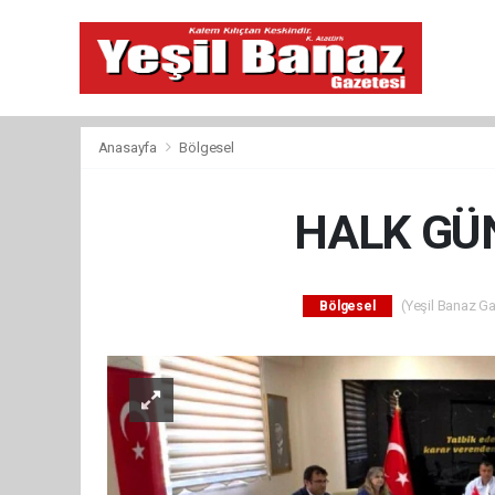
Anasayfa
Bölgesel
HALK GÜ
(Yeşil Banaz Ga
Bölgesel