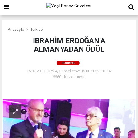
Anasayfa
Türkiye
İBRAHİM ERDOĞAN'A
ALMANYADAN ÖDÜL
TÜRKIYE
15.02.2018 - 07:54, Güncelleme: 15.08.2022 - 13:07
6660+ kez okundu.