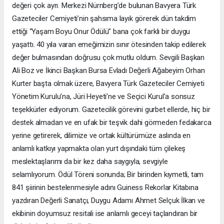
değeri çok ayrı. Merkezi Nürnberg’de bulunan Bavyera Türk
Gazeteciler Cemiyeti’nin şahsıma layık görerek dün takdim
ettiği “Yaşam Boyu Onur Ödülü” bana çok farklı bir duygu
yaşattı. 40 yıla varan emeğimizin sınır ötesinden takip edilerek
değer bulmasından doğrusu çok mutlu oldum. Sevgili Başkan
Ali Boz ve İkinci Başkan Bursa Evladı Değerli Ağabeyim Orhan
Kurter başta olmak üzere, Bavyera Türk Gazeteciler Cemiyeti
Yönetim Kurulu’na, Jüri Heyeti’ne ve Seçici Kurul’a sonsuz
teşekkürler ediyorum. Gazetecilik görevini gurbet ellerde, hiç bir
destek almadan ve en ufak bir teşvik dahi görmeden fedakarca
yerine getirerek, dilimize ve ortak kültürümüze aslında en
anlamlı katkıyı yapmakta olan yurt dışındaki tüm çilekeş
meslektaşlarımı da bir kez daha saygıyla, sevgiyle
selamlıyorum. Ödül Töreni sonunda; Bir birinden kıymetli, tam
841 şiirinin bestelenmesiyle adını Guiness Rekorlar Kitabına
yazdıran Değerli Sanatçı, Duygu Adamı Ahmet Selçuk İlkan ve
ekibinin doyumsuz resitali ise anlamlı geceyi taçlandıran bir