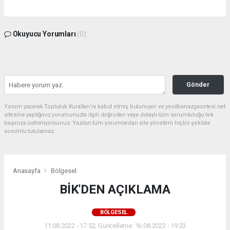
Okuyucu Yorumları
(0)
Gönder
Yorum yazarak Topluluk Kuralları’nı kabul etmiş bulunuyor ve yesilbanazgazetesi.net
sitesine yaptığınız yorumunuzla ilgili doğrudan veya dolaylı tüm sorumluluğu tek
başınıza üstleniyorsunuz. Yazılan tüm yorumlardan site yönetimi hiçbir şekilde
sorumlu tutulamaz.
Anasayfa
Bölgesel
BİK'DEN AÇIKLAMA
BÖLGESEL
11.08.2022 - 17:52, Güncelleme: 16.08.2022 - 19:23