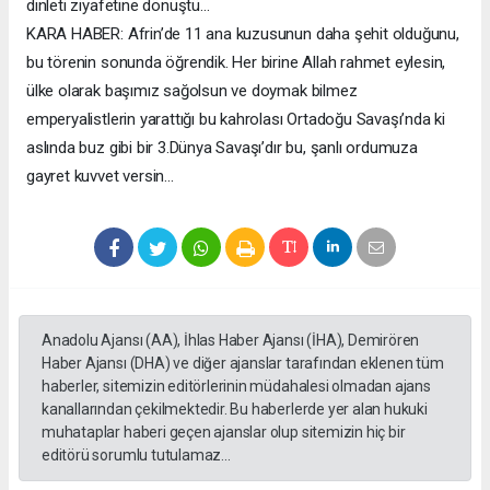
dinleti ziyafetine dönüştü...
KARA HABER: Afrin’de 11 ana kuzusunun daha şehit olduğunu,
bu törenin sonunda öğrendik. Her birine Allah rahmet eylesin,
ülke olarak başımız sağolsun ve doymak bilmez
emperyalistlerin yarattığı bu kahrolası Ortadoğu Savaşı’nda ki
aslında buz gibi bir 3.Dünya Savaşı’dır bu, şanlı ordumuza
gayret kuvvet versin...
Anadolu Ajansı (AA), İhlas Haber Ajansı (İHA), Demirören
Haber Ajansı (DHA) ve diğer ajanslar tarafından eklenen tüm
haberler, sitemizin editörlerinin müdahalesi olmadan ajans
kanallarından çekilmektedir. Bu haberlerde yer alan hukuki
muhataplar haberi geçen ajanslar olup sitemizin hiç bir
editörü sorumlu tutulamaz...