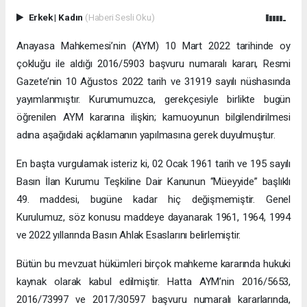
Erkek
|
Kadın
(Haberi Sesli Oku)
Anayasa Mahkemesi’nin (AYM) 10 Mart 2022 tarihinde oy
çokluğu ile aldığı 2016/5903 başvuru numaralı kararı, Resmi
Gazete’nin 10 Ağustos 2022 tarih ve 31919 sayılı nüshasında
yayımlanmıştır. Kurumumuzca, gerekçesiyle birlikte bugün
öğrenilen AYM kararına ilişkin; kamuoyunun bilgilendirilmesi
adına aşağıdaki açıklamanın yapılmasına gerek duyulmuştur.
En başta vurgulamak isteriz ki, 02 Ocak 1961 tarih ve 195 sayılı
Basın İlan Kurumu Teşkiline Dair Kanunun “Müeyyide” başlıklı
49. maddesi, bugüne kadar hiç değişmemiştir. Genel
Kurulumuz, söz konusu maddeye dayanarak 1961, 1964, 1994
ve 2022 yıllarında Basın Ahlak Esaslarını belirlemiştir.
Bütün bu mevzuat hükümleri birçok mahkeme kararında hukuki
kaynak olarak kabul edilmiştir. Hatta AYM’nin 2016/5653,
2016/73997 ve 2017/30597 başvuru numaralı kararlarında,