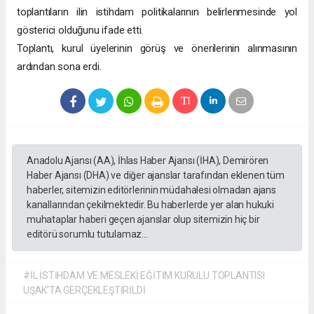
toplantıların ilin istihdam politikalarının belirlenmesinde yol
gösterici olduğunu ifade etti.
Toplantı, kurul üyelerinin görüş ve önerilerinin alınmasının
ardından sona erdi.
Anadolu Ajansı (AA), İhlas Haber Ajansı (İHA), Demirören
Haber Ajansı (DHA) ve diğer ajanslar tarafından eklenen tüm
haberler, sitemizin editörlerinin müdahalesi olmadan ajans
kanallarından çekilmektedir. Bu haberlerde yer alan hukuki
muhataplar haberi geçen ajanslar olup sitemizin hiç bir
editörü sorumlu tutulamaz...
#İL İSTİHDAM VE MESLEKİ EĞİTİM KURULU TOPLANTISI
UŞAK’TA GERÇEKLEŞTİRİLDİ