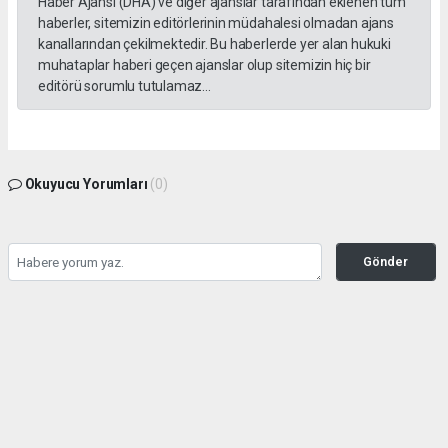
Haber Ajansı (DHA) ve diğer ajanslar tarafından eklenen tüm
haberler, sitemizin editörlerinin müdahalesi olmadan ajans
kanallarından çekilmektedir. Bu haberlerde yer alan hukuki
muhataplar haberi geçen ajanslar olup sitemizin hiç bir
editörü sorumlu tutulamaz...
Okuyucu Yorumları
(0)
Gönder
Yorum yazarak Topluluk Kuralları’nı kabul etmiş bulunuyor ve yesilbanazgazetesi.net
sitesine yaptığınız yorumunuzla ilgili doğrudan veya dolaylı tüm sorumluluğu tek
başınıza üstleniyorsunuz. Yazılan tüm yorumlardan site yönetimi hiçbir şekilde
sorumlu tutulamaz.