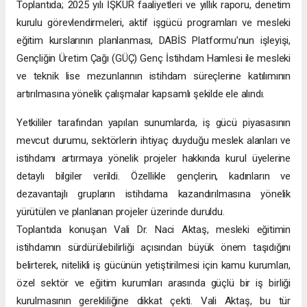
Toplantıda; 2025 yılı İŞKUR faaliyetleri ve yıllık raporu, denetim
kurulu görevlendirmeleri, aktif işgücü programları ve mesleki
eğitim kurslarının planlanması, DABİS Platformu’nun işleyişi,
Gençliğin Üretim Çağı (GÜÇ) Genç İstihdam Hamlesi ile mesleki
ve teknik lise mezunlarının istihdam süreçlerine katılımının
artırılmasına yönelik çalışmalar kapsamlı şekilde ele alındı.
Yetkililer tarafından yapılan sunumlarda, iş gücü piyasasının
mevcut durumu, sektörlerin ihtiyaç duyduğu meslek alanları ve
istihdamı artırmaya yönelik projeler hakkında kurul üyelerine
detaylı bilgiler verildi. Özellikle gençlerin, kadınların ve
dezavantajlı grupların istihdama kazandırılmasına yönelik
yürütülen ve planlanan projeler üzerinde duruldu.
Toplantıda konuşan Vali Dr. Naci Aktaş, mesleki eğitimin
istihdamın sürdürülebilirliği açısından büyük önem taşıdığını
belirterek, nitelikli iş gücünün yetiştirilmesi için kamu kurumları,
özel sektör ve eğitim kurumları arasında güçlü bir iş birliği
kurulmasının gerekliliğine dikkat çekti. Vali Aktaş, bu tür