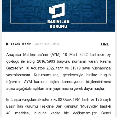
Erkek
|
Kadın
(Haberi Sesli Oku)
Anayasa Mahkemesi’nin (AYM) 10 Mart 2022 tarihinde oy
çokluğu ile aldığı 2016/5903 başvuru numaralı kararı, Resmi
Gazete’nin 10 Ağustos 2022 tarih ve 31919 sayılı nüshasında
yayımlanmıştır. Kurumumuzca, gerekçesiyle birlikte bugün
öğrenilen AYM kararına ilişkin; kamuoyunun bilgilendirilmesi
adına aşağıdaki açıklamanın yapılmasına gerek duyulmuştur.
En başta vurgulamak isteriz ki, 02 Ocak 1961 tarih ve 195 sayılı
Basın İlan Kurumu Teşkiline Dair Kanunun “Müeyyide” başlıklı
49. maddesi, bugüne kadar hiç değişmemiştir. Genel