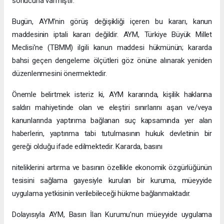
sonucuna varmıştır.
Bugün, AYM’nin görüş değişikliği içeren bu kararı, kanun
maddesinin iptali kararı değildir. AYM, Türkiye Büyük Millet
Meclisi’ne (TBMM) ilgili kanun maddesi hükmünün; kararda
bahsi geçen dengeleme ölçütleri göz önüne alınarak yeniden
düzenlenmesini önermektedir.
Önemle belirtmek isteriz ki, AYM kararında, kişilik haklarına
saldırı mahiyetinde olan ve eleştiri sınırlarını aşan ve/veya
kanunlarında yaptırıma bağlanan suç kapsamında yer alan
haberlerin, yaptırıma tabi tutulmasının hukuk devletinin bir
gereği olduğu ifade edilmektedir. Kararda, basını
niteliklerini artırma ve basının özellikle ekonomik özgürlüğünün
tesisini sağlama gayesiyle kurulan bir kuruma, müeyyide
uygulama yetkisinin verilebileceği hükme bağlanmaktadır.
Dolayısıyla AYM, Basın İlan Kurumu’nun müeyyide uygulama