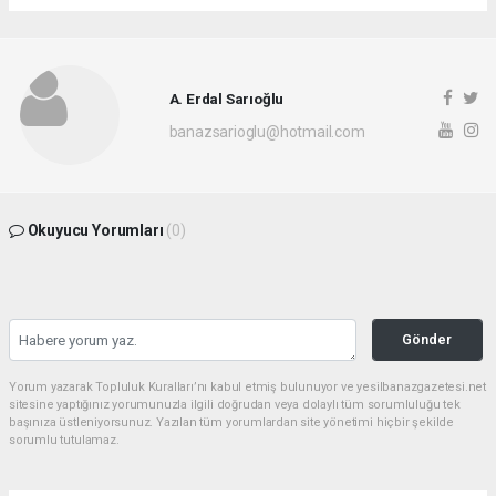
A. Erdal Sarıoğlu
banazsarioglu@hotmail.com
Okuyucu Yorumları
(0)
Gönder
Yorum yazarak Topluluk Kuralları’nı kabul etmiş bulunuyor ve yesilbanazgazetesi.net
sitesine yaptığınız yorumunuzla ilgili doğrudan veya dolaylı tüm sorumluluğu tek
başınıza üstleniyorsunuz. Yazılan tüm yorumlardan site yönetimi hiçbir şekilde
sorumlu tutulamaz.