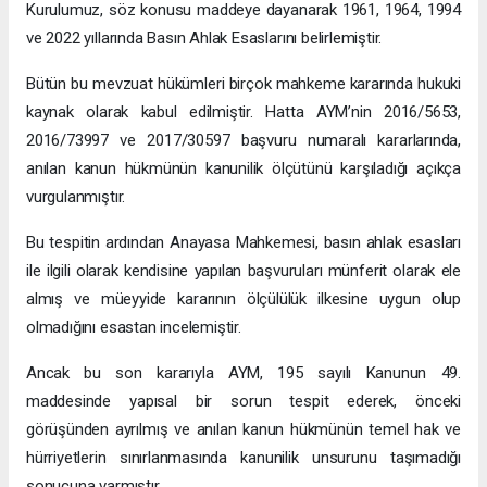
Kurulumuz, söz konusu maddeye dayanarak 1961, 1964, 1994
ve 2022 yıllarında Basın Ahlak Esaslarını belirlemiştir.
Bütün bu mevzuat hükümleri birçok mahkeme kararında hukuki
kaynak olarak kabul edilmiştir. Hatta AYM’nin 2016/5653,
2016/73997 ve 2017/30597 başvuru numaralı kararlarında,
anılan kanun hükmünün kanunilik ölçütünü karşıladığı açıkça
vurgulanmıştır.
Bu tespitin ardından Anayasa Mahkemesi, basın ahlak esasları
ile ilgili olarak kendisine yapılan başvuruları münferit olarak ele
almış ve müeyyide kararının ölçülülük ilkesine uygun olup
olmadığını esastan incelemiştir.
Ancak bu son kararıyla AYM, 195 sayılı Kanunun 49.
maddesinde yapısal bir sorun tespit ederek, önceki
görüşünden ayrılmış ve anılan kanun hükmünün temel hak ve
hürriyetlerin sınırlanmasında kanunilik unsurunu taşımadığı
sonucuna varmıştır.