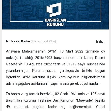
Erkek
|
Kadın
(Haberi Sesli Oku)
Anayasa Mahkemesi’nin (AYM) 10 Mart 2022 tarihinde oy
çokluğu ile aldığı 2016/5903 başvuru numaralı kararı, Resmi
Gazete’nin 10 Ağustos 2022 tarih ve 31919 sayılı nüshasında
yayımlanmıştır. Kurumumuzca, gerekçesiyle birlikte bugün
öğrenilen AYM kararına ilişkin; kamuoyunun bilgilendirilmesi
adına aşağıdaki açıklamanın yapılmasına gerek duyulmuştur.
En başta vurgulamak isteriz ki, 02 Ocak 1961 tarih ve 195 sayılı
Basın İlan Kurumu Teşkiline Dair Kanunun “Müeyyide” başlıklı
49. maddesi, bugüne kadar hiç değişmemiştir. Genel