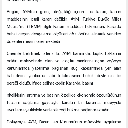
Bugün, AYM’nin görüş değişikliği içeren bu kararı, kanun
maddesinin iptali kararı değildir. AYM, Türkiye Büyük Millet
Meclisi’ne (TBMM) ilgili kanun maddesi hükmünün; kararda
bahsi geçen dengeleme ölçütleri göz önüne alınarak yeniden
düzenlenmesini önermektedir.
Önemle belirtmek isteriz ki, AYM kararında, kişilik haklarına
saldırı mahiyetinde olan ve eleştiri sınırlarını aşan ve/veya
kanunlarında yaptırıma bağlanan suç kapsamında yer alan
haberlerin, yaptırıma tabi tutulmasının hukuk devletinin bir
gereği olduğu ifade edilmektedir. Kararda, basını
niteliklerini artırma ve basının özellikle ekonomik özgürlüğünün
tesisini sağlama gayesiyle kurulan bir kuruma, müeyyide
uygulama yetkisinin verilebileceği hükme bağlanmaktadır.
Dolayısıyla AYM, Basın İlan Kurumu’nun müeyyide uygulama