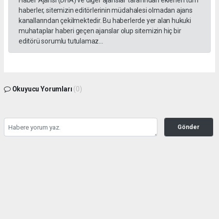
Haber Ajansı (DHA) ve diğer ajanslar tarafından eklenen tüm
haberler, sitemizin editörlerinin müdahalesi olmadan ajans
kanallarından çekilmektedir. Bu haberlerde yer alan hukuki
muhataplar haberi geçen ajanslar olup sitemizin hiç bir
editörü sorumlu tutulamaz...
Okuyucu Yorumları
(0)
Gönder
Yorum yazarak Topluluk Kuralları’nı kabul etmiş bulunuyor ve yesilbanazgazetesi.net
sitesine yaptığınız yorumunuzla ilgili doğrudan veya dolaylı tüm sorumluluğu tek
başınıza üstleniyorsunuz. Yazılan tüm yorumlardan site yönetimi hiçbir şekilde
sorumlu tutulamaz.