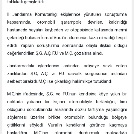
tahkikatı genişletildi.
İl Jandarma Komutanlığı ekiplerince yürütülen soruşturma
kapsamında, otomobili şarampole devrilen, kaldırıldığı
hastanede hayatını kaybeden ve otopsisinde kafasında mermi
çekirdeği bulunan İsmail Vural'ın ölümünün kaza olmadığı tespit
edildi. Yapılan soruşturma sonrasında olayla ilişkisi olduğu
değerlendirilen Ş.G, A.Ç, F.U. ve M.Ç. gözaltına alındı.
Jandarmadaki işlemlerinin ardından adliyeye sevk edilen
zanlılardan Ş.G, A.Ç. ve F.U. savcılık sorgusunun ardından
serbest bırakıldı, M.Ç. ise çıkarıldığı hakimlikçe tutuklandı.
M.Ç.'nin ifadesinde, Ş.G. ve F.U.'nun kendisine köye yakın bir
noktada yabancı bir kişinin otomobiliyle beklediğini, kim
olduğunu sorduklarında aralarında sözlü tartışma yaşandığını
söylemesi üzerine birlikte otomobilin bulunduğu bölgeye
gittiklerini söyledi. Vural'ın kendilerini görünce kaçmaya
başladığını, M.Ç.'nin otomobili durdurmak maksadıyla