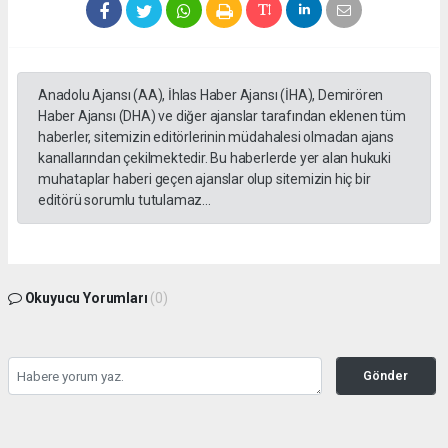
Anadolu Ajansı (AA), İhlas Haber Ajansı (İHA), Demirören
Haber Ajansı (DHA) ve diğer ajanslar tarafından eklenen tüm
haberler, sitemizin editörlerinin müdahalesi olmadan ajans
kanallarından çekilmektedir. Bu haberlerde yer alan hukuki
muhataplar haberi geçen ajanslar olup sitemizin hiç bir
editörü sorumlu tutulamaz...
Okuyucu Yorumları
(0)
Gönder
Yorum yazarak Topluluk Kuralları’nı kabul etmiş bulunuyor ve yesilbanazgazetesi.net
sitesine yaptığınız yorumunuzla ilgili doğrudan veya dolaylı tüm sorumluluğu tek