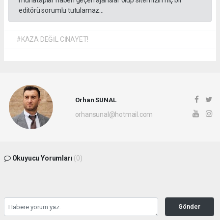
muhataplar haberi geçen ajanslar olup sitemizin hiç bir
editörü sorumlu tutulamaz...
#KAZA DEĞİL CİNAYET!
Orhan SUNAL
orhansunal@hotmail.com
Okuyucu Yorumları
(0)
Gönder