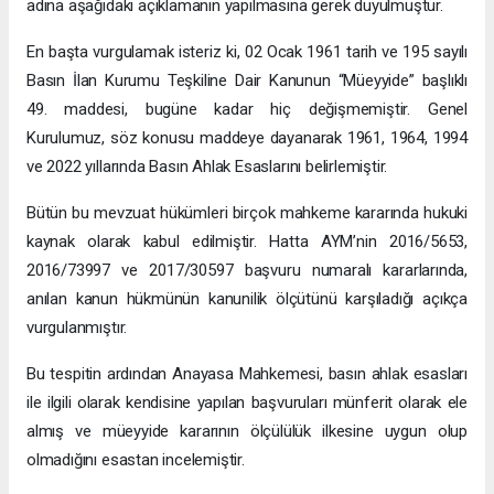
adına aşağıdaki açıklamanın yapılmasına gerek duyulmuştur.
En başta vurgulamak isteriz ki, 02 Ocak 1961 tarih ve 195 sayılı
Basın İlan Kurumu Teşkiline Dair Kanunun “Müeyyide” başlıklı
49. maddesi, bugüne kadar hiç değişmemiştir. Genel
Kurulumuz, söz konusu maddeye dayanarak 1961, 1964, 1994
ve 2022 yıllarında Basın Ahlak Esaslarını belirlemiştir.
Bütün bu mevzuat hükümleri birçok mahkeme kararında hukuki
kaynak olarak kabul edilmiştir. Hatta AYM’nin 2016/5653,
2016/73997 ve 2017/30597 başvuru numaralı kararlarında,
anılan kanun hükmünün kanunilik ölçütünü karşıladığı açıkça
vurgulanmıştır.
Bu tespitin ardından Anayasa Mahkemesi, basın ahlak esasları
ile ilgili olarak kendisine yapılan başvuruları münferit olarak ele
almış ve müeyyide kararının ölçülülük ilkesine uygun olup
olmadığını esastan incelemiştir.