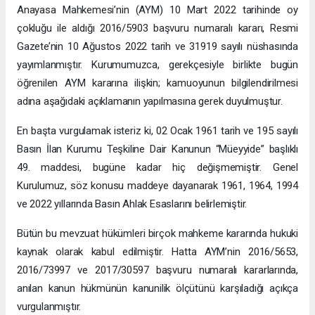
Anayasa Mahkemesi’nin (AYM) 10 Mart 2022 tarihinde oy
çokluğu ile aldığı 2016/5903 başvuru numaralı kararı, Resmi
Gazete’nin 10 Ağustos 2022 tarih ve 31919 sayılı nüshasında
yayımlanmıştır. Kurumumuzca, gerekçesiyle birlikte bugün
öğrenilen AYM kararına ilişkin; kamuoyunun bilgilendirilmesi
adına aşağıdaki açıklamanın yapılmasına gerek duyulmuştur.
En başta vurgulamak isteriz ki, 02 Ocak 1961 tarih ve 195 sayılı
Basın İlan Kurumu Teşkiline Dair Kanunun “Müeyyide” başlıklı
49. maddesi, bugüne kadar hiç değişmemiştir. Genel
Kurulumuz, söz konusu maddeye dayanarak 1961, 1964, 1994
ve 2022 yıllarında Basın Ahlak Esaslarını belirlemiştir.
Bütün bu mevzuat hükümleri birçok mahkeme kararında hukuki
kaynak olarak kabul edilmiştir. Hatta AYM’nin 2016/5653,
2016/73997 ve 2017/30597 başvuru numaralı kararlarında,
anılan kanun hükmünün kanunilik ölçütünü karşıladığı açıkça
vurgulanmıştır.