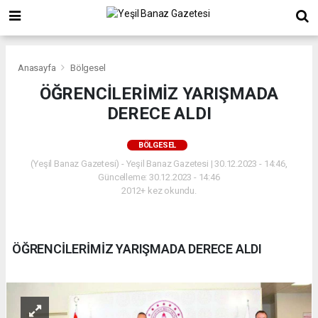
Anasayfa
Bölgesel
ÖĞRENCİLERİMİZ YARIŞMADA
DERECE ALDI
BÖLGESEL
(Yeşil Banaz Gazetesi) - Yeşil Banaz Gazetesi | 30.12.2023 - 14:46,
Güncelleme: 30.12.2023 - 14:46
2012+ kez okundu.
ÖĞRENCİLERİMİZ YARIŞMADA DERECE ALDI