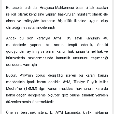
Bu tespitin ardından Anayasa Mahkemesi, basın ahlak esasları
ile ilgili olarak kendisine yapılan başvuruları münferit olarak ele
almış ve müeyyide kararının ölçülülük ilkesine uygun olup
olmadığını esastan incelemiştir.
Ancak bu son kararıyla AYM, 195 sayılı Kanunun 49.
maddesinde yapısal bir sorun tespit ederek, önceki
görüşünden ayrılmış ve anılan kanun hükmünün temel hak ve
hürriyetlerin sınırlanmasında kanunilik unsurunu taşımadığı
sonucuna varmıştır.
Bugün, AYM’nin görüş değişikliği içeren bu kararı, kanun
maddesinin iptali kararı değildir. AYM, Türkiye Büyük Millet
Meclisi’ne (TBMM) ilgili kanun maddesi hükmünün; kararda
bahsi geçen dengeleme ölçütleri göz önüne alınarak yeniden
düzenlenmesini önermektedir.
Önemle belirtmek isteriz ki, AYM kararında, kişilik haklarına