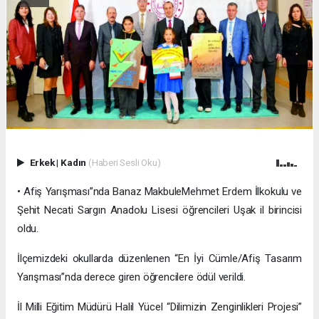
Erkek
|
Kadın
(Haberi Sesli Oku)
• Afiş Yarışması”nda Banaz MakbuleMehmet Erdem İlkokulu ve
Şehit Necati Sargın Anadolu Lisesi öğrencileri Uşak il birincisi
oldu.
İlçemizdeki okullarda düzenlenen “En İyi Cümle/Afiş Tasarım
Yarışması”nda derece giren öğrencilere ödül verildi.
İl Milli Eğitim Müdürü Halil Yücel “Dilimizin Zenginlikleri Projesi”