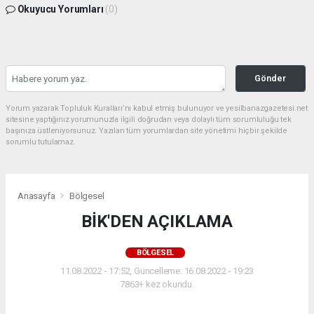
Okuyucu Yorumları
(0)
Gönder
Yorum yazarak Topluluk Kuralları’nı kabul etmiş bulunuyor ve yesilbanazgazetesi.net
sitesine yaptığınız yorumunuzla ilgili doğrudan veya dolaylı tüm sorumluluğu tek
başınıza üstleniyorsunuz. Yazılan tüm yorumlardan site yönetimi hiçbir şekilde
sorumlu tutulamaz.
Anasayfa
Bölgesel
BİK'DEN AÇIKLAMA
BÖLGESEL
11.08.2022 - 17:52, Güncelleme: 16.08.2022 - 19:23
7863+ kez okundu.