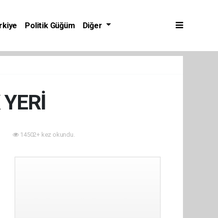
rkiye
Politik Güğüm
Diğer
 YERİ
8
14502+ kez okundu.