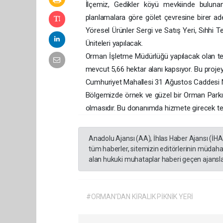
İlçemiz, Gedikler köyü mevkiinde buluna
planlamalara göre gölet çevresine birer adet
Yöresel Ürünler Sergi ve Satış Yeri, Sıhhi
Üniteleri yapılacak.
Orman İşletme Müdürlüğü yapılacak olan tesis
mevcut 5,66 hektar alanı kapsıyor. Bu projeye
Cumhuriyet Mahallesi 31 Ağustos Caddesi 
Bölgemizde örnek ve güzel bir Orman Parkı o
olmasıdır. Bu donanımda hizmete girecek tesis
Anadolu Ajansı (AA), İhlas Haber Ajansı (İH
tüm haberler, sitemizin editörlerinin müdaha
alan hukuki muhataplar haberi geçen ajanslar
#ORMAN’DAN KİRALIK PİKNİK YERİ