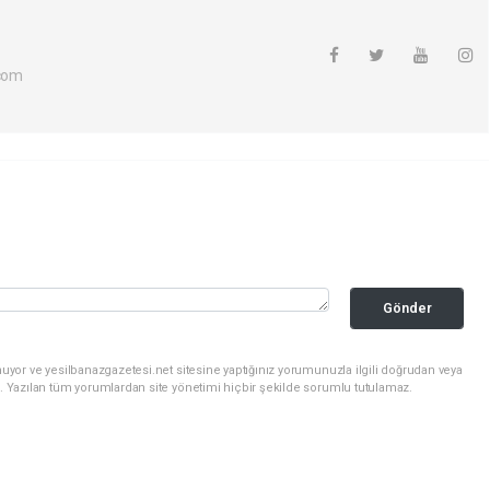
com
Gönder
uyor ve yesilbanazgazetesi.net sitesine yaptığınız yorumunuzla ilgili doğrudan veya
. Yazılan tüm yorumlardan site yönetimi hiçbir şekilde sorumlu tutulamaz.