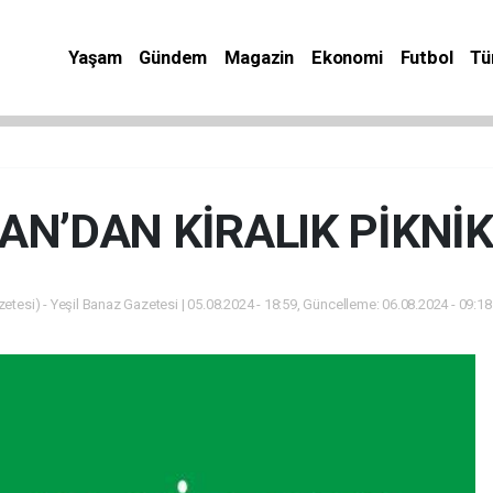
Yaşam
Gündem
Magazin
Ekonomi
Futbol
Tü
N’DAN KİRALIK PİKNİK
etesi) - Yeşil Banaz Gazetesi | 05.08.2024 - 18:59, Güncelleme: 06.08.2024 - 09:1