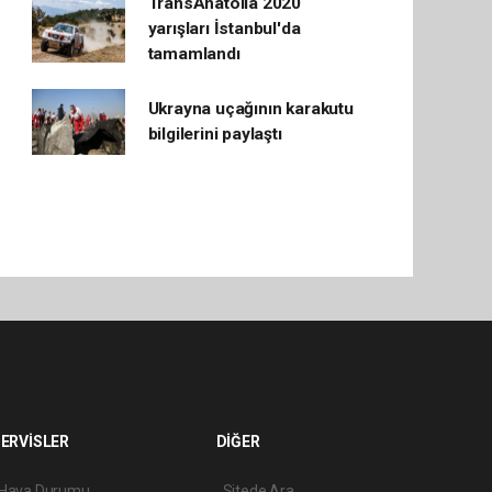
TransAnatolia 2020
yarışları İstanbul'da
tamamlandı
Ukrayna uçağının karakutu
bilgilerini paylaştı
ERVİSLER
DİĞER
Hava Durumu
Sitede Ara