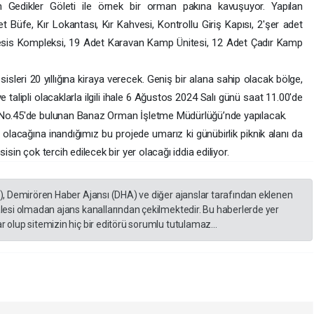
n Gedikler Göleti ile örnek bir orman pakına kavuşuyor. Yapılan
 Büfe, Kır Lokantası, Kır Kahvesi, Kontrollu Giriş Kapısı, 2'şer adet
 Tesis Kompleksi, 19 Adet Karavan Kamp Ünitesi, 12 Adet Çadır Kamp
leri 20 yıllığına kiraya verecek. Geniş bir alana sahip olacak bölge,
 talipli olacaklarla ilgili ihale 6 Ağustos 2024 Salı günü saat 11.00'de
No.45'de bulunan Banaz Orman İşletme Müdürlüğü’nde yapılacak.
lacağına inandığımız bu projede umarız ki günübirlik piknik alanı da
in çok tercih edilecek bir yer olacağı iddia ediliyor.
A), Demirören Haber Ajansı (DHA) ve diğer ajanslar tarafından eklenen
lesi olmadan ajans kanallarından çekilmektedir. Bu haberlerde yer
 olup sitemizin hiç bir editörü sorumlu tutulamaz...