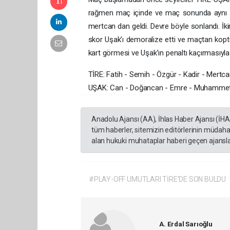
rağmen maç içinde ve maç sonunda aynı sı
mertcan dan geldi. Devre böyle sonlandı. İk
skor Uşak’ı demoralize etti ve maçtan koptu
kart görmesi ve Uşak’ın penaltı kaçırmasıyl
TİRE: Fatih - Semih - Özgür - Kadir - Mert
UŞAK: Can - Doğancan - Emre - Muhammet - 
Anadolu Ajansı (AA), İhlas Haber Ajansı (İH
tüm haberler, sitemizin editörlerinin müdaha
alan hukuki muhataplar haberi geçen ajanslar
#PLAY-OFF UMUTLARI TİRE’DE SON BULDU
A. Erdal Sarıoğlu