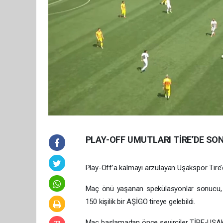
PLAY-OFF UMUTLARI TİRE’DE SO
Play-Off’a kalmayı arzulayan Uşakspor Tire’
Maç önü yaşanan spekülasyonlar sonucu, ka
150 kişilik bir AŞİGO tireye gelebildi.
Maç başlamadan önce seyirciler TİRE-UŞAK el