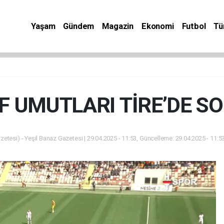
Yaşam
Gündem
Magazin
Ekonomi
Futbol
Tü
F UMUTLARI TİRE’DE S
zetesi) - Yeşil Banaz Gazetesi | 29.04.2025 - 11:53, Güncelleme: 29.04.2025 - 11:5