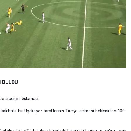
N BULDU
de aradığını bulamadı.
labalık bir Uşakspor taraftarının Tire’ye gelmesi beklenirken 100-
 ele play-off’a tezahüratlarıyla iki takımı da tribünlere çağırmasına