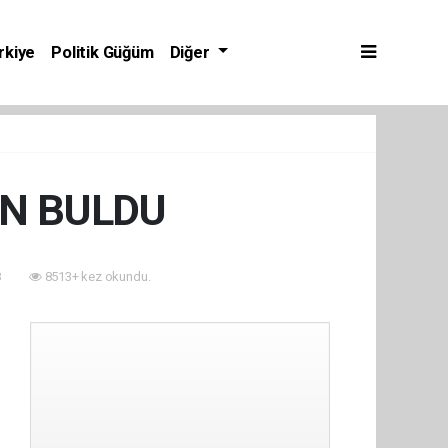
rkiye
Politik Güğüm
Diğer
ON BULDU
3
8513+ kez okundu.