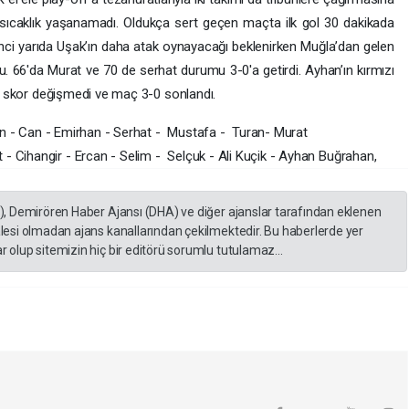
caklık yaşanamadı. Oldukça sert geçen maçta ilk gol 30 dakikada
inci yarıda Uşak’ın daha atak oynayacağı beklenirken Muğla’dan gelen
. 66'da Murat ve 70 de serhat durumu 3-0'a getirdi. Ayhan’ın kırmızı
a skor değişmedi ve maç 3-0 sonlandı.
can - Can - Emirhan - Serhat - Mustafa - Turan- Murat
Cihangir - Ercan - Selim - Selçuk - Ali Kuçik - Ayhan Buğrahan,
A), Demirören Haber Ajansı (DHA) ve diğer ajanslar tarafından eklenen
lesi olmadan ajans kanallarından çekilmektedir. Bu haberlerde yer
 olup sitemizin hiç bir editörü sorumlu tutulamaz...