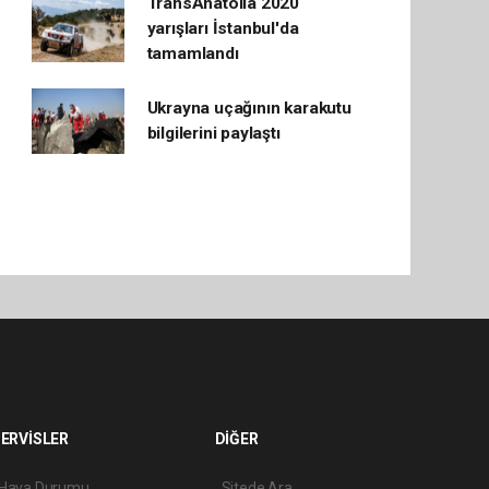
TransAnatolia 2020
yarışları İstanbul'da
tamamlandı
Ukrayna uçağının karakutu
bilgilerini paylaştı
ERVİSLER
DİĞER
Hava Durumu
Sitede Ara