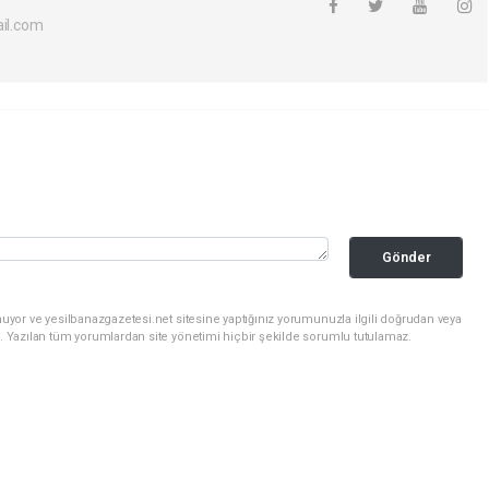
il.com
Gönder
uyor ve yesilbanazgazetesi.net sitesine yaptığınız yorumunuzla ilgili doğrudan veya
. Yazılan tüm yorumlardan site yönetimi hiçbir şekilde sorumlu tutulamaz.