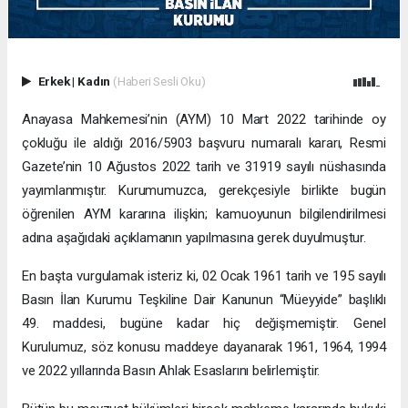
Erkek
|
Kadın
(Haberi Sesli Oku)
Anayasa Mahkemesi’nin (AYM) 10 Mart 2022 tarihinde oy
çokluğu ile aldığı 2016/5903 başvuru numaralı kararı, Resmi
Gazete’nin 10 Ağustos 2022 tarih ve 31919 sayılı nüshasında
yayımlanmıştır. Kurumumuzca, gerekçesiyle birlikte bugün
öğrenilen AYM kararına ilişkin; kamuoyunun bilgilendirilmesi
adına aşağıdaki açıklamanın yapılmasına gerek duyulmuştur.
En başta vurgulamak isteriz ki, 02 Ocak 1961 tarih ve 195 sayılı
Basın İlan Kurumu Teşkiline Dair Kanunun “Müeyyide” başlıklı
49. maddesi, bugüne kadar hiç değişmemiştir. Genel
Kurulumuz, söz konusu maddeye dayanarak 1961, 1964, 1994
ve 2022 yıllarında Basın Ahlak Esaslarını belirlemiştir.