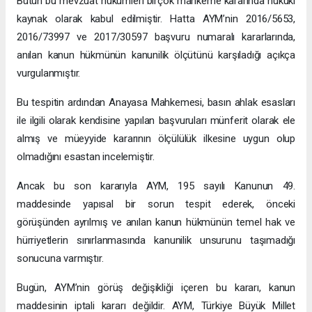
Bütün bu mevzuat hükümleri birçok mahkeme kararında hukuki
kaynak olarak kabul edilmiştir. Hatta AYM’nin 2016/5653,
2016/73997 ve 2017/30597 başvuru numaralı kararlarında,
anılan kanun hükmünün kanunilik ölçütünü karşıladığı açıkça
vurgulanmıştır.
Bu tespitin ardından Anayasa Mahkemesi, basın ahlak esasları
ile ilgili olarak kendisine yapılan başvuruları münferit olarak ele
almış ve müeyyide kararının ölçülülük ilkesine uygun olup
olmadığını esastan incelemiştir.
Ancak bu son kararıyla AYM, 195 sayılı Kanunun 49.
maddesinde yapısal bir sorun tespit ederek, önceki
görüşünden ayrılmış ve anılan kanun hükmünün temel hak ve
hürriyetlerin sınırlanmasında kanunilik unsurunu taşımadığı
sonucuna varmıştır.
Bugün, AYM’nin görüş değişikliği içeren bu kararı, kanun
maddesinin iptali kararı değildir. AYM, Türkiye Büyük Millet