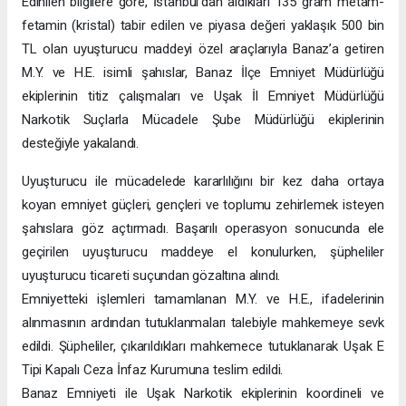
Edinilen bilgilere göre, İstanbul’dan aldıkları 135 gram metam-
fetamin (kristal) tabir edilen ve piyasa değeri yaklaşık 500 bin
TL olan uyuşturucu maddeyi özel araçlarıyla Banaz’a getiren
M.Y. ve H.E. isimli şahıslar, Banaz İlçe Emniyet Müdürlüğü
ekiplerinin titiz çalışmaları ve Uşak İl Emniyet Müdürlüğü
Narkotik Suçlarla Mücadele Şube Müdürlüğü ekiplerinin
desteğiyle yakalandı.
Uyuşturucu ile mücadelede kararlılığını bir kez daha ortaya
koyan emniyet güçleri, gençleri ve toplumu zehirlemek isteyen
şahıslara göz açtırmadı. Başarılı operasyon sonucunda ele
geçirilen uyuşturucu maddeye el konulurken, şüpheliler
uyuşturucu ticareti suçundan gözaltına alındı.
Emniyetteki işlemleri tamamlanan M.Y. ve H.E., ifadelerinin
alınmasının ardından tutuklanmaları talebiyle mahkemeye sevk
edildi. Şüpheliler, çıkarıldıkları mahkemece tutuklanarak Uşak E
Tipi Kapalı Ceza İnfaz Kurumuna teslim edildi.
Banaz Emniyeti ile Uşak Narkotik ekiplerinin koordineli ve