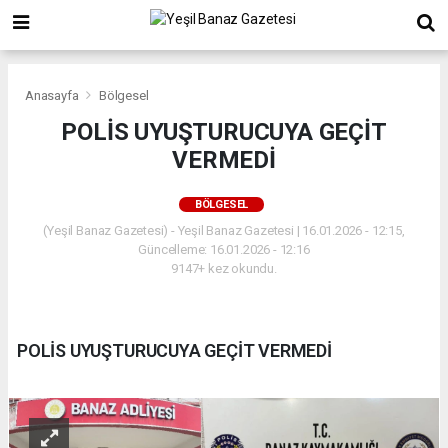
Anasayfa
Bölgesel
POLİS UYUŞTURUCUYA GEÇİT
VERMEDİ
BÖLGESEL
(Yeşil Banaz Gazetesi) - Yeşil Banaz Gazetesi | 16.01.2026 - 12:15,
Güncelleme: 16.01.2026 - 12:16
9147+ kez okundu.
POLİS UYUŞTURUCUYA GEÇİT VERMEDİ