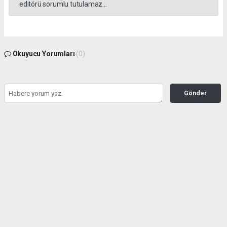
editörü sorumlu tutulamaz...
Okuyucu Yorumları
(0)
Gönder
Yorum yazarak Topluluk Kuralları’nı kabul etmiş bulunuyor ve yesilbanazgazetesi.net
sitesine yaptığınız yorumunuzla ilgili doğrudan veya dolaylı tüm sorumluluğu tek
başınıza üstleniyorsunuz. Yazılan tüm yorumlardan site yönetimi hiçbir şekilde
sorumlu tutulamaz.
haber paketi
haber scripti
haber yazılımı
Tüm hakları saklı tutulmaktadır.Copyright 2026©
Haber Yazılımı:
Web Aksiyon ®