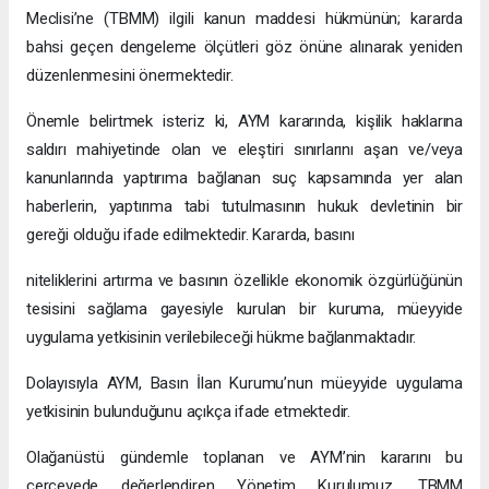
Meclisi’ne (TBMM) ilgili kanun maddesi hükmünün; kararda
bahsi geçen dengeleme ölçütleri göz önüne alınarak yeniden
düzenlenmesini önermektedir.
Önemle belirtmek isteriz ki, AYM kararında, kişilik haklarına
saldırı mahiyetinde olan ve eleştiri sınırlarını aşan ve/veya
kanunlarında yaptırıma bağlanan suç kapsamında yer alan
haberlerin, yaptırıma tabi tutulmasının hukuk devletinin bir
gereği olduğu ifade edilmektedir. Kararda, basını
niteliklerini artırma ve basının özellikle ekonomik özgürlüğünün
tesisini sağlama gayesiyle kurulan bir kuruma, müeyyide
uygulama yetkisinin verilebileceği hükme bağlanmaktadır.
Dolayısıyla AYM, Basın İlan Kurumu’nun müeyyide uygulama
yetkisinin bulunduğunu açıkça ifade etmektedir.
Olağanüstü gündemle toplanan ve AYM’nin kararını bu
çerçevede değerlendiren Yönetim Kurulumuz, TBMM