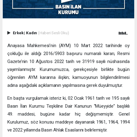
Erkek
|
Kadın
(Haberi Sesli Oku)
Anayasa Mahkemesi’nin (AYM) 10 Mart 2022 tarihinde oy
çokluğu ile aldığı 2016/5903 başvuru numaralı kararı, Resmi
Gazete’nin 10 Ağustos 2022 tarih ve 31919 sayılı nüshasında
yayımlanmıştır. Kurumumuzca, gerekçesiyle birlikte bugün
öğrenilen AYM kararına ilişkin; kamuoyunun bilgilendirilmesi
adına aşağıdaki açıklamanın yapılmasına gerek duyulmuştur.
En başta vurgulamak isteriz ki, 02 Ocak 1961 tarih ve 195 sayılı
Basın İlan Kurumu Teşkiline Dair Kanunun “Müeyyide” başlıklı
49. maddesi, bugüne kadar hiç değişmemiştir. Genel
Kurulumuz, söz konusu maddeye dayanarak 1961, 1964, 1994
ve 2022 yıllarında Basın Ahlak Esaslarını belirlemiştir.