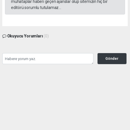
muhataplar haberi geçen ajanslar olup sitemizin hiç bir
editörü sorumlu tutulamaz...
Okuyucu Yorumları
(0)
Gönder
Yorum yazarak Topluluk Kuralları’nı kabul etmiş bulunuyor ve yesilbanazgazetesi.net
sitesine yaptığınız yorumunuzla ilgili doğrudan veya dolaylı tüm sorumluluğu tek
başınıza üstleniyorsunuz. Yazılan tüm yorumlardan site yönetimi hiçbir şekilde
sorumlu tutulamaz.
haber paketi
haber scripti
haber yazılımı
Tüm hakları saklı tutulmaktadır.Copyright 2026©
Haber Yazılımı:
Web Aksiyon ®