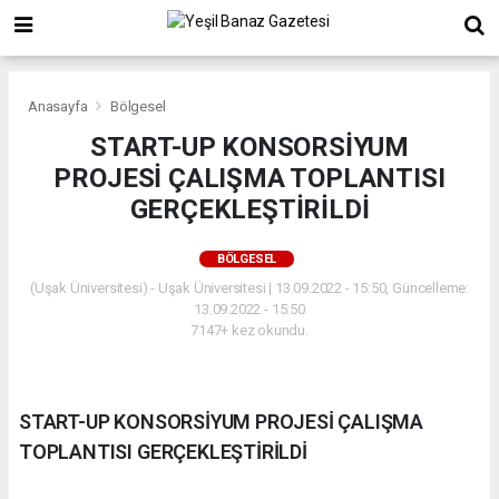
Anasayfa
Bölgesel
START-UP KONSORSİYUM
PROJESİ ÇALIŞMA TOPLANTISI
GERÇEKLEŞTİRİLDİ
BÖLGESEL
(Uşak Üniversitesi) - Uşak Üniversitesi | 13.09.2022 - 15:50, Güncelleme:
13.09.2022 - 15:50
7147+ kez okundu.
START-UP KONSORSİYUM PROJESİ ÇALIŞMA
TOPLANTISI GERÇEKLEŞTİRİLDİ