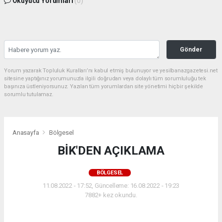
Okuyucu Yorumları
(0)
Gönder
Yorum yazarak Topluluk Kuralları’nı kabul etmiş bulunuyor ve yesilbanazgazetesi.net
sitesine yaptığınız yorumunuzla ilgili doğrudan veya dolaylı tüm sorumluluğu tek
başınıza üstleniyorsunuz. Yazılan tüm yorumlardan site yönetimi hiçbir şekilde
sorumlu tutulamaz.
Anasayfa
Bölgesel
BİK'DEN AÇIKLAMA
BÖLGESEL
11.08.2022 - 17:52, Güncelleme: 16.08.2022 - 19:23
7882+ kez okundu.