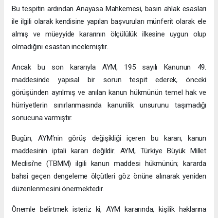
Bu tespitin ardından Anayasa Mahkemesi, basın ahlak esasları
ile ilgili olarak kendisine yapılan başvuruları münferit olarak ele
almış ve müeyyide kararının ölçülülük ilkesine uygun olup
olmadığını esastan incelemiştir.
Ancak bu son kararıyla AYM, 195 sayılı Kanunun 49.
maddesinde yapısal bir sorun tespit ederek, önceki
görüşünden ayrılmış ve anılan kanun hükmünün temel hak ve
hürriyetlerin sınırlanmasında kanunilik unsurunu taşımadığı
sonucuna varmıştır.
Bugün, AYM’nin görüş değişikliği içeren bu kararı, kanun
maddesinin iptali kararı değildir. AYM, Türkiye Büyük Millet
Meclisi’ne (TBMM) ilgili kanun maddesi hükmünün; kararda
bahsi geçen dengeleme ölçütleri göz önüne alınarak yeniden
düzenlenmesini önermektedir.
Önemle belirtmek isteriz ki, AYM kararında, kişilik haklarına