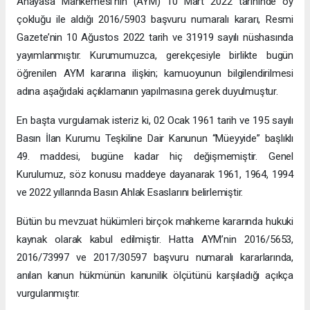
Anayasa Mahkemesi’nin (AYM) 10 Mart 2022 tarihinde oy
çokluğu ile aldığı 2016/5903 başvuru numaralı kararı, Resmi
Gazete’nin 10 Ağustos 2022 tarih ve 31919 sayılı nüshasında
yayımlanmıştır. Kurumumuzca, gerekçesiyle birlikte bugün
öğrenilen AYM kararına ilişkin; kamuoyunun bilgilendirilmesi
adına aşağıdaki açıklamanın yapılmasına gerek duyulmuştur.
En başta vurgulamak isteriz ki, 02 Ocak 1961 tarih ve 195 sayılı
Basın İlan Kurumu Teşkiline Dair Kanunun “Müeyyide” başlıklı
49. maddesi, bugüne kadar hiç değişmemiştir. Genel
Kurulumuz, söz konusu maddeye dayanarak 1961, 1964, 1994
ve 2022 yıllarında Basın Ahlak Esaslarını belirlemiştir.
Bütün bu mevzuat hükümleri birçok mahkeme kararında hukuki
kaynak olarak kabul edilmiştir. Hatta AYM’nin 2016/5653,
2016/73997 ve 2017/30597 başvuru numaralı kararlarında,
anılan kanun hükmünün kanunilik ölçütünü karşıladığı açıkça
vurgulanmıştır.