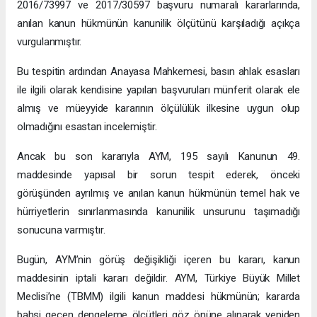
2016/73997 ve 2017/30597 başvuru numaralı kararlarında,
anılan kanun hükmünün kanunilik ölçütünü karşıladığı açıkça
vurgulanmıştır.
Bu tespitin ardından Anayasa Mahkemesi, basın ahlak esasları
ile ilgili olarak kendisine yapılan başvuruları münferit olarak ele
almış ve müeyyide kararının ölçülülük ilkesine uygun olup
olmadığını esastan incelemiştir.
Ancak bu son kararıyla AYM, 195 sayılı Kanunun 49.
maddesinde yapısal bir sorun tespit ederek, önceki
görüşünden ayrılmış ve anılan kanun hükmünün temel hak ve
hürriyetlerin sınırlanmasında kanunilik unsurunu taşımadığı
sonucuna varmıştır.
Bugün, AYM’nin görüş değişikliği içeren bu kararı, kanun
maddesinin iptali kararı değildir. AYM, Türkiye Büyük Millet
Meclisi’ne (TBMM) ilgili kanun maddesi hükmünün; kararda
bahsi geçen dengeleme ölçütleri göz önüne alınarak yeniden