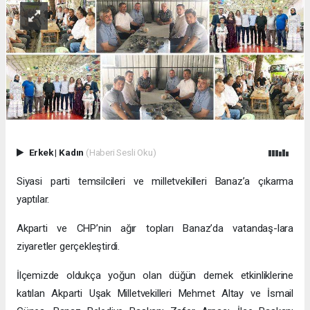
Erkek
|
Kadın
(Haberi Sesli Oku)
Siyasi parti temsilcileri ve milletvekilleri Banaz’a çıkarma
yaptılar.
Akparti ve CHP’nin ağır topları Banaz’da vatandaş-lara
ziyaretler gerçekleştirdi.
İlçemizde oldukça yoğun olan düğün dernek etkinliklerine
katılan Akparti Uşak Milletvekilleri Mehmet Altay ve İsmail