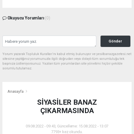
Okuyucu Yorumları
(0)
Gönder
Yorum yazarak Topluluk Kuralları’nı kabul etmiş bulunuyor ve yesilbanazgazetesi.net
sitesine yaptığınız yorumunuzla ilgili doğrudan veya dolaylı tüm sorumluluğu tek
başınıza üstleniyorsunuz. Yazılan tüm yorumlardan site yönetimi hiçbir şekilde
sorumlu tutulamaz.
Anasayfa
SİYASİLER BANAZ
ÇIKARMASINDA
09.08.2022 - 09:43, Güncelleme: 15.08.2022 - 13:07
7793+ kez okundu.