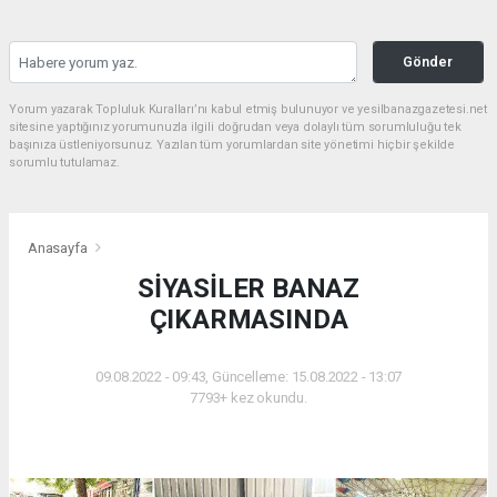
Gönder
Yorum yazarak Topluluk Kuralları’nı kabul etmiş bulunuyor ve yesilbanazgazetesi.net
sitesine yaptığınız yorumunuzla ilgili doğrudan veya dolaylı tüm sorumluluğu tek
başınıza üstleniyorsunuz. Yazılan tüm yorumlardan site yönetimi hiçbir şekilde
sorumlu tutulamaz.
Anasayfa
SİYASİLER BANAZ
ÇIKARMASINDA
09.08.2022 - 09:43, Güncelleme: 15.08.2022 - 13:07
7793+ kez okundu.