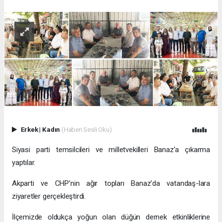
Erkek
|
Kadın
(Haberi Sesli Oku)
Siyasi parti temsilcileri ve milletvekilleri Banaz’a çıkarma
yaptılar.
Akparti ve CHP’nin ağır topları Banaz’da vatandaş-lara
ziyaretler gerçekleştirdi.
İlçemizde oldukça yoğun olan düğün dernek etkinliklerine