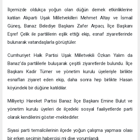
İlçemizde oldukça yoğun olan düğün dernek etkinliklerine
katılan Akparti Uşak Milletvekilleri Mehmet Altay ve İsmail
Güneş, Banaz Belediye Başkanı Zafer Arpacı, İlçe Başkanı
Eşref Çelik ile partililerin eşlik ettiği ekip, esnaf ziyaretlerinde
bulunarak vatandaşlarla görüştüler.
Cumhuriyet Halk Partisi Uşak Milletvekili Özkan Yalım da
Banaz’da partililerle buluşarak çeşitli ziyaretlerde bulundu. İlçe
Başkanı Kadir Tümer ve yönetim kurulu üyeleriyle birlikte
esnafları ziyaret eden ekip, daha sonra hep birlikte Hasan
köyündeki bir düğüne katıldılar.
Milliyetçi Hareket Partisi Banaz İlçe Başkanı Emine Bulut ve
yönetim kurulu üyeleri de ilçedeki sosyal faaliyetlerde parti
olarak kendilerini göster-mektedirler.
Siyasi parti temsilcilerinin ilçede yoğun çalışma yapması olası
bir erken seçimin habercisi mi diye yorumlandı.