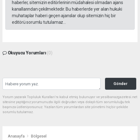
haberler, sitemizin editörlerinin müdahalesi olmadan ajans
kanallarından çekilmektedir. Bu haberlerde yer alan hukuki
muhataplar haberi geçen ajanslar olup sitemizin hiç bir
editörü sorumlu tutulamaz...
Okuyucu Yorumları
(0)
Gönder
Yorum yazarak Topluluk Kuralları’nı kabul etmiş bulunuyor ve yesilbanazgazetesi.net
sitesine yaptığınız yorumunuzla ilgili doğrudan veya dolaylı tüm sorumluluğu tek
başınıza üstleniyorsunuz. Yazılan tüm yorumlardan site yönetimi hiçbir şekilde
sorumlu tutulamaz.
Anasayfa
Bölgesel