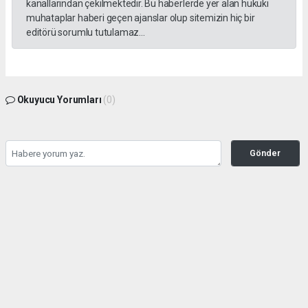
kanallarından çekilmektedir. Bu haberlerde yer alan hukuki
muhataplar haberi geçen ajanslar olup sitemizin hiç bir
editörü sorumlu tutulamaz...
Okuyucu Yorumları
(0)
Gönder
Yorum yazarak Topluluk Kuralları’nı kabul etmiş bulunuyor ve yesilbanazgazetesi.net
sitesine yaptığınız yorumunuzla ilgili doğrudan veya dolaylı tüm sorumluluğu tek
başınıza üstleniyorsunuz. Yazılan tüm yorumlardan site yönetimi hiçbir şekilde
sorumlu tutulamaz.
haber paketi
haber scripti
haber yazılımı
Tüm hakları saklı tutulmaktadır.Copyright 2026©