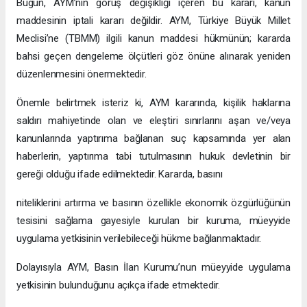
Bugün, AYM’nin görüş değişikliği içeren bu kararı, kanun
maddesinin iptali kararı değildir. AYM, Türkiye Büyük Millet
Meclisi’ne (TBMM) ilgili kanun maddesi hükmünün; kararda
bahsi geçen dengeleme ölçütleri göz önüne alınarak yeniden
düzenlenmesini önermektedir.
Önemle belirtmek isteriz ki, AYM kararında, kişilik haklarına
saldırı mahiyetinde olan ve eleştiri sınırlarını aşan ve/veya
kanunlarında yaptırıma bağlanan suç kapsamında yer alan
haberlerin, yaptırıma tabi tutulmasının hukuk devletinin bir
gereği olduğu ifade edilmektedir. Kararda, basını
niteliklerini artırma ve basının özellikle ekonomik özgürlüğünün
tesisini sağlama gayesiyle kurulan bir kuruma, müeyyide
uygulama yetkisinin verilebileceği hükme bağlanmaktadır.
Dolayısıyla AYM, Basın İlan Kurumu’nun müeyyide uygulama
yetkisinin bulunduğunu açıkça ifade etmektedir.