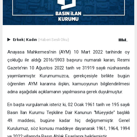
Erkek
|
Kadın
(Haberi Sesli Oku)
Anayasa Mahkemesi’nin (AYM) 10 Mart 2022 tarihinde oy
çokluğu ile aldığı 2016/5903 başvuru numaralı kararı, Resmi
Gazete’nin 10 Ağustos 2022 tarih ve 31919 sayılı nüshasında
yayımlanmıştır. Kurumumuzca, gerekçesiyle birlikte bugün
öğrenilen AYM kararına ilişkin; kamuoyunun bilgilendirilmesi
adına aşağıdaki açıklamanın yapılmasına gerek duyulmuştur.
En başta vurgulamak isteriz ki, 02 Ocak 1961 tarih ve 195 sayılı
Basın İlan Kurumu Teşkiline Dair Kanunun “Müeyyide” başlıklı
49. maddesi, bugüne kadar hiç değişmemiştir. Genel
Kurulumuz, söz konusu maddeye dayanarak 1961, 1964, 1994
ve 2022 yıllarında Basın Ahlak Esaslarını belirlemiştir.