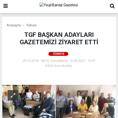
Anasayfa
Türkiye
TGF BAŞKAN ADAYLARI
GAZETEMİZİ ZİYARET ETTİ
TÜRKIYE
09.10.2018 - 08:55, Güncelleme: 15.08.2022 - 13:07
6920+ kez okundu.