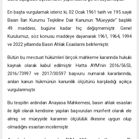
En başta vurgulamak isteriz ki, 02 Ocak 1961 tarih ve 195 sayılı
Basın İlan Kurumu Teşkiline Dair Kanunun “Müeyyide” başlıklı
49. maddesi, bugüne kadar hiç değişmemiştir. Genel
Kurulumuz, söz konusu maddeye dayanarak 1961, 1964, 1994
ve 2022 yıllarında Basın Ahlak Esaslarını belirlemiştir.
Bütün bu mevzuat hükümleri birçok mahkeme kararında hukuki
kaynak olarak kabul edilmiştir. Hatta AYM’nin 2016/5653,
2016/73997 ve 2017/30597 başvuru numaralı kararlarında,
anılan kanun hükmünün kanunilik ölçütünü karşıladığı açıkça
vurgulanmıştır.
Bu tespitin ardından Anayasa Mahkemesi, basın ahlak esasları
ile ilgili olarak kendisine yapılan başvuruları münferit olarak ele
almış ve müeyyide kararının ölçülülük ilkesine uygun olup
olmadığını esastan incelemiştir.