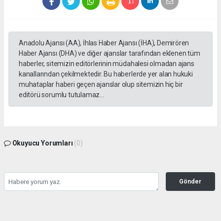
Anadolu Ajansı (AA), İhlas Haber Ajansı (İHA), Demirören
Haber Ajansı (DHA) ve diğer ajanslar tarafından eklenen tüm
haberler, sitemizin editörlerinin müdahalesi olmadan ajans
kanallarından çekilmektedir. Bu haberlerde yer alan hukuki
muhataplar haberi geçen ajanslar olup sitemizin hiç bir
editörü sorumlu tutulamaz...
Okuyucu Yorumları
(0)
Gönder
Yorum yazarak Topluluk Kuralları’nı kabul etmiş bulunuyor ve yesilbanazgazetesi.net
sitesine yaptığınız yorumunuzla ilgili doğrudan veya dolaylı tüm sorumluluğu tek
başınıza üstleniyorsunuz. Yazılan tüm yorumlardan site yönetimi hiçbir şekilde