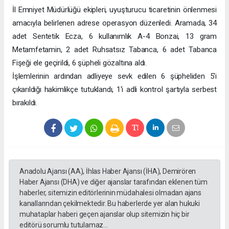
İl Emniyet Müdürlüğü ekipleri, uyuşturucu ticaretinin önlenmesi
amacıyla belirlenen adrese operasyon düzenledi. Aramada, 34
adet Sentetik Ecza, 6 kullanımlık A-4 Bonzai, 13 gram
Metamfetamin, 2 adet Ruhsatsız Tabanca, 6 adet Tabanca
Fişeği ele geçirildi, 6 şüpheli gözaltına aldı.
İşlemlerinin ardından adliyeye sevk edilen 6 şüpheliden 5'i
çıkarıldığı hakimlikçe tutuklandı, 1'i adli kontrol şartıyla serbest
bırakıldı.
Anadolu Ajansı (AA), İhlas Haber Ajansı (İHA), Demirören
Haber Ajansı (DHA) ve diğer ajanslar tarafından eklenen tüm
haberler, sitemizin editörlerinin müdahalesi olmadan ajans
kanallarından çekilmektedir. Bu haberlerde yer alan hukuki
muhataplar haberi geçen ajanslar olup sitemizin hiç bir
editörü sorumlu tutulamaz...