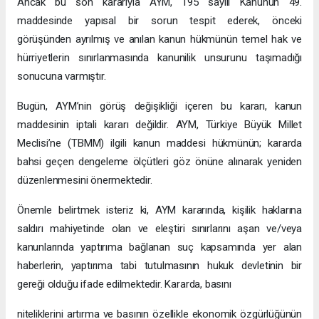
Ancak bu son kararıyla AYM, 195 sayılı Kanunun 49.
maddesinde yapısal bir sorun tespit ederek, önceki
görüşünden ayrılmış ve anılan kanun hükmünün temel hak ve
hürriyetlerin sınırlanmasında kanunilik unsurunu taşımadığı
sonucuna varmıştır.
Bugün, AYM’nin görüş değişikliği içeren bu kararı, kanun
maddesinin iptali kararı değildir. AYM, Türkiye Büyük Millet
Meclisi’ne (TBMM) ilgili kanun maddesi hükmünün; kararda
bahsi geçen dengeleme ölçütleri göz önüne alınarak yeniden
düzenlenmesini önermektedir.
Önemle belirtmek isteriz ki, AYM kararında, kişilik haklarına
saldırı mahiyetinde olan ve eleştiri sınırlarını aşan ve/veya
kanunlarında yaptırıma bağlanan suç kapsamında yer alan
haberlerin, yaptırıma tabi tutulmasının hukuk devletinin bir
gereği olduğu ifade edilmektedir. Kararda, basını
niteliklerini artırma ve basının özellikle ekonomik özgürlüğünün