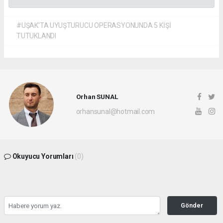
#UŞAK'TA UYUŞTURUCU OPERASYONUNDA 5 KİŞİ
TUTUKLANDI
Orhan SUNAL
orhansunal@hotmail.com
Okuyucu Yorumları
(0)
Gönder