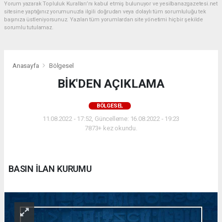
Yorum yazarak Topluluk Kuralları’nı kabul etmiş bulunuyor ve yesilbanazgazetesi.net
sitesine yaptığınız yorumunuzla ilgili doğrudan veya dolaylı tüm sorumluluğu tek
başınıza üstleniyorsunuz. Yazılan tüm yorumlardan site yönetimi hiçbir şekilde
sorumlu tutulamaz.
Anasayfa
Bölgesel
BİK'DEN AÇIKLAMA
BÖLGESEL
11.08.2022 - 17:52, Güncelleme: 16.08.2022 - 19:23
7873+ kez okundu.
BASIN İLAN KURUMU