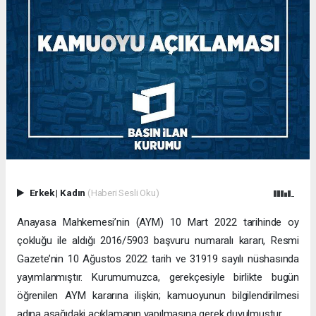
Erkek
|
Kadın
(Haberi Sesli Oku)
Anayasa Mahkemesi’nin (AYM) 10 Mart 2022 tarihinde oy
çokluğu ile aldığı 2016/5903 başvuru numaralı kararı, Resmi
Gazete’nin 10 Ağustos 2022 tarih ve 31919 sayılı nüshasında
yayımlanmıştır. Kurumumuzca, gerekçesiyle birlikte bugün
öğrenilen AYM kararına ilişkin; kamuoyunun bilgilendirilmesi
adına aşağıdaki açıklamanın yapılmasına gerek duyulmuştur.