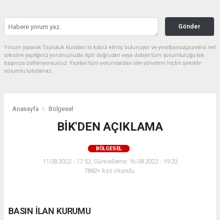
Gönder
Yorum yazarak Topluluk Kuralları’nı kabul etmiş bulunuyor ve yesilbanazgazetesi.net
sitesine yaptığınız yorumunuzla ilgili doğrudan veya dolaylı tüm sorumluluğu tek
başınıza üstleniyorsunuz. Yazılan tüm yorumlardan site yönetimi hiçbir şekilde
sorumlu tutulamaz.
Anasayfa
Bölgesel
BİK'DEN AÇIKLAMA
BÖLGESEL
11.08.2022 - 17:52, Güncelleme: 16.08.2022 - 19:23
7882+ kez okundu.
BASIN İLAN KURUMU