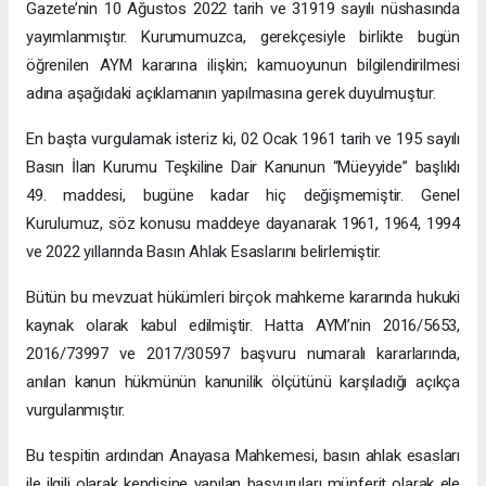
Gazete’nin 10 Ağustos 2022 tarih ve 31919 sayılı nüshasında
yayımlanmıştır. Kurumumuzca, gerekçesiyle birlikte bugün
öğrenilen AYM kararına ilişkin; kamuoyunun bilgilendirilmesi
adına aşağıdaki açıklamanın yapılmasına gerek duyulmuştur.
En başta vurgulamak isteriz ki, 02 Ocak 1961 tarih ve 195 sayılı
Basın İlan Kurumu Teşkiline Dair Kanunun “Müeyyide” başlıklı
49. maddesi, bugüne kadar hiç değişmemiştir. Genel
Kurulumuz, söz konusu maddeye dayanarak 1961, 1964, 1994
ve 2022 yıllarında Basın Ahlak Esaslarını belirlemiştir.
Bütün bu mevzuat hükümleri birçok mahkeme kararında hukuki
kaynak olarak kabul edilmiştir. Hatta AYM’nin 2016/5653,
2016/73997 ve 2017/30597 başvuru numaralı kararlarında,
anılan kanun hükmünün kanunilik ölçütünü karşıladığı açıkça
vurgulanmıştır.
Bu tespitin ardından Anayasa Mahkemesi, basın ahlak esasları
ile ilgili olarak kendisine yapılan başvuruları münferit olarak ele