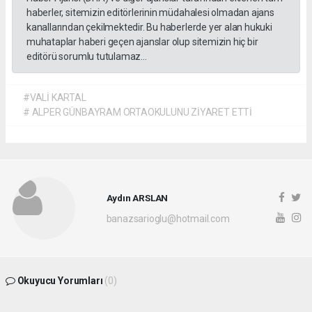
haberler, sitemizin editörlerinin müdahalesi olmadan ajans
kanallarından çekilmektedir. Bu haberlerde yer alan hukuki
muhataplar haberi geçen ajanslar olup sitemizin hiç bir
editörü sorumlu tutulamaz...
#VALİ KARTAL
# ALPER GÜNBAYRAM ORTAOKULUNU ZİYARET ETTİ
Aydın ARSLAN
banazsarioglu@hotmail.com
Okuyucu Yorumları
(0)