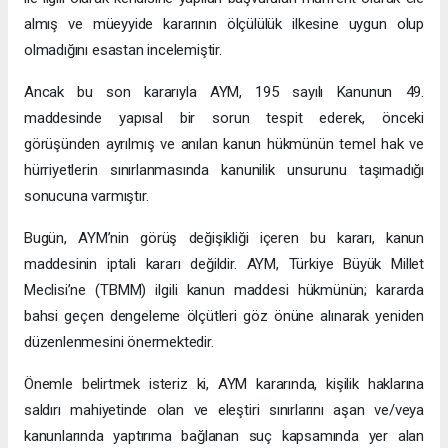
almış ve müeyyide kararının ölçülülük ilkesine uygun olup
olmadığını esastan incelemiştir.
Ancak bu son kararıyla AYM, 195 sayılı Kanunun 49.
maddesinde yapısal bir sorun tespit ederek, önceki
görüşünden ayrılmış ve anılan kanun hükmünün temel hak ve
hürriyetlerin sınırlanmasında kanunilik unsurunu taşımadığı
sonucuna varmıştır.
Bugün, AYM’nin görüş değişikliği içeren bu kararı, kanun
maddesinin iptali kararı değildir. AYM, Türkiye Büyük Millet
Meclisi’ne (TBMM) ilgili kanun maddesi hükmünün; kararda
bahsi geçen dengeleme ölçütleri göz önüne alınarak yeniden
düzenlenmesini önermektedir.
Önemle belirtmek isteriz ki, AYM kararında, kişilik haklarına
saldırı mahiyetinde olan ve eleştiri sınırlarını aşan ve/veya
kanunlarında yaptırıma bağlanan suç kapsamında yer alan