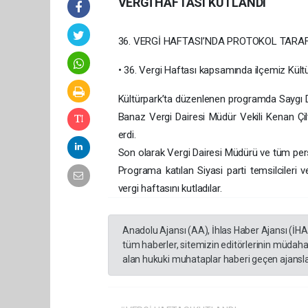
VERGİ HAFTASI KUTLANDI
36. VERGİ HAFTASI’NDA PROTOKOL TARA
• 36. Vergi Haftası kapsamında ilçemiz Kült
Kültürpark’ta düzenlenen programda Saygı D
Banaz Vergi Dairesi Müdür Vekili Kenan Çi
erdi.
Son olarak Vergi Dairesi Müdürü ve tüm perso
Programa katılan Siyasi parti temsilcileri
vergi haftasını kutladılar.
Anadolu Ajansı (AA), İhlas Haber Ajansı (İH
tüm haberler, sitemizin editörlerinin müdaha
alan hukuki muhataplar haberi geçen ajanslar