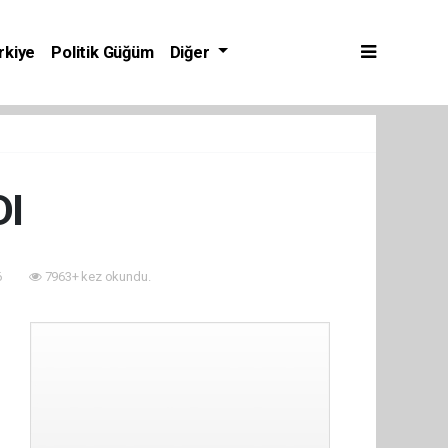
rkiye
Politik Güğüm
Diğer
DI
6
7963+ kez okundu.