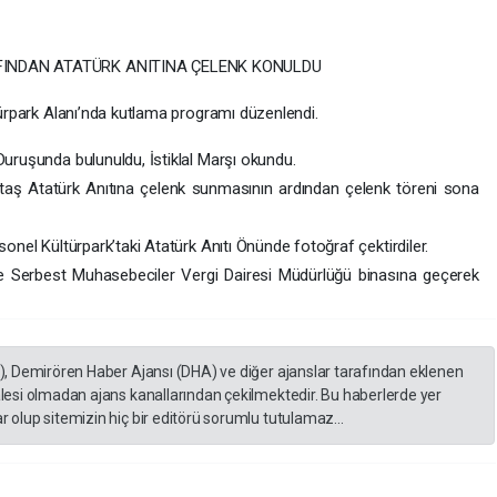
FINDAN ATATÜRK ANITINA ÇELENK KONULDU
ürpark Alanı’nda kutlama programı düzenlendi.
uruşunda bulunuldu, İstiklal Marşı okundu.
ltaş Atatürk Anıtına çelenk sunmasının ardından çelenk töreni sona
nel Kültürpark’taki Atatürk Anıtı Önünde fotoğraf çektirdiler.
 ve Serbest Muhasebeciler Vergi Dairesi Müdürlüğü binasına geçerek
A), Demirören Haber Ajansı (DHA) ve diğer ajanslar tarafından eklenen
lesi olmadan ajans kanallarından çekilmektedir. Bu haberlerde yer
 olup sitemizin hiç bir editörü sorumlu tutulamaz...