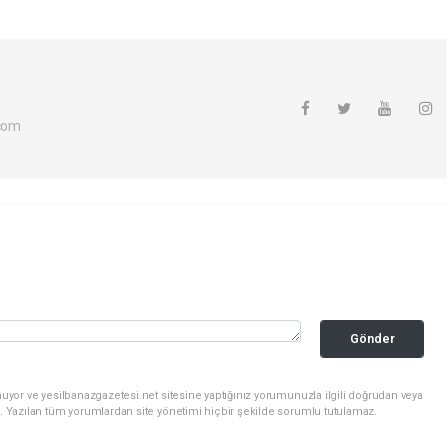
com
Gönder
uyor ve yesilbanazgazetesi.net sitesine yaptığınız yorumunuzla ilgili doğrudan veya
. Yazılan tüm yorumlardan site yönetimi hiçbir şekilde sorumlu tutulamaz.