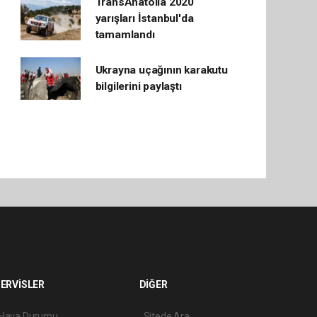
TransAnatolia 2020
yarışları İstanbul'da
tamamlandı
Ukrayna uçağının karakutu
bilgilerini paylaştı
ERVİSLER
DİĞER
Hava Durumu
Sitede Ara