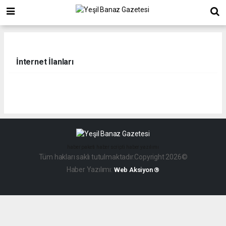
İnternet İlanları
haber paketi
haber scripti
haber yazılımı
Tüm hakları saklı tutulmaktadır.Copyright 2026©
Haber Yazılımı:
Web Aksiyon ®