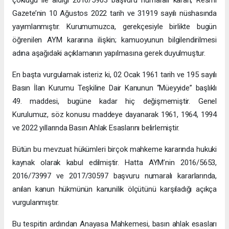
çokluğu ile aldığı 2016/5903 başvuru numaralı kararı, Resmi
Gazete’nin 10 Ağustos 2022 tarih ve 31919 sayılı nüshasında
yayımlanmıştır. Kurumumuzca, gerekçesiyle birlikte bugün
öğrenilen AYM kararına ilişkin; kamuoyunun bilgilendirilmesi
adına aşağıdaki açıklamanın yapılmasına gerek duyulmuştur.
En başta vurgulamak isteriz ki, 02 Ocak 1961 tarih ve 195 sayılı
Basın İlan Kurumu Teşkiline Dair Kanunun “Müeyyide” başlıklı
49. maddesi, bugüne kadar hiç değişmemiştir. Genel
Kurulumuz, söz konusu maddeye dayanarak 1961, 1964, 1994
ve 2022 yıllarında Basın Ahlak Esaslarını belirlemiştir.
Bütün bu mevzuat hükümleri birçok mahkeme kararında hukuki
kaynak olarak kabul edilmiştir. Hatta AYM’nin 2016/5653,
2016/73997 ve 2017/30597 başvuru numaralı kararlarında,
anılan kanun hükmünün kanunilik ölçütünü karşıladığı açıkça
vurgulanmıştır.
Bu tespitin ardından Anayasa Mahkemesi, basın ahlak esasları