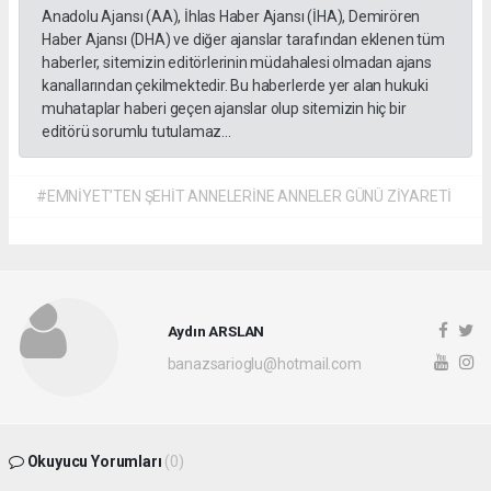
Anadolu Ajansı (AA), İhlas Haber Ajansı (İHA), Demirören
Haber Ajansı (DHA) ve diğer ajanslar tarafından eklenen tüm
haberler, sitemizin editörlerinin müdahalesi olmadan ajans
kanallarından çekilmektedir. Bu haberlerde yer alan hukuki
muhataplar haberi geçen ajanslar olup sitemizin hiç bir
editörü sorumlu tutulamaz...
#EMNİYET’TEN ŞEHİT ANNELERİNE ANNELER GÜNÜ ZİYARETİ
Aydın ARSLAN
banazsarioglu@hotmail.com
Okuyucu Yorumları
(0)