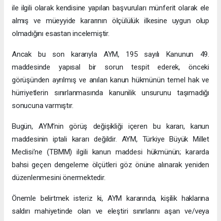
ile ilgili olarak kendisine yapılan başvuruları münferit olarak ele
almış ve müeyyide kararının ölçülülük ilkesine uygun olup
olmadığını esastan incelemiştir.
Ancak bu son kararıyla AYM, 195 sayılı Kanunun 49.
maddesinde yapısal bir sorun tespit ederek, önceki
görüşünden ayrılmış ve anılan kanun hükmünün temel hak ve
hürriyetlerin sınırlanmasında kanunilik unsurunu taşımadığı
sonucuna varmıştır.
Bugün, AYM’nin görüş değişikliği içeren bu kararı, kanun
maddesinin iptali kararı değildir. AYM, Türkiye Büyük Millet
Meclisi’ne (TBMM) ilgili kanun maddesi hükmünün; kararda
bahsi geçen dengeleme ölçütleri göz önüne alınarak yeniden
düzenlenmesini önermektedir.
Önemle belirtmek isteriz ki, AYM kararında, kişilik haklarına
saldırı mahiyetinde olan ve eleştiri sınırlarını aşan ve/veya