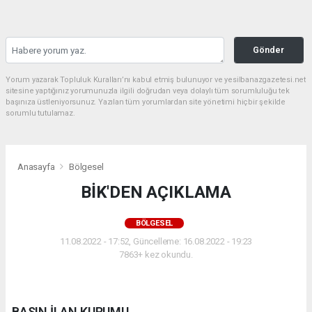
Gönder
Yorum yazarak Topluluk Kuralları’nı kabul etmiş bulunuyor ve yesilbanazgazetesi.net
sitesine yaptığınız yorumunuzla ilgili doğrudan veya dolaylı tüm sorumluluğu tek
başınıza üstleniyorsunuz. Yazılan tüm yorumlardan site yönetimi hiçbir şekilde
sorumlu tutulamaz.
Anasayfa
Bölgesel
BİK'DEN AÇIKLAMA
BÖLGESEL
11.08.2022 - 17:52, Güncelleme: 16.08.2022 - 19:23
7863+ kez okundu.
BASIN İLAN KURUMU