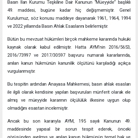
Basın İlan Kurumu Teşkiline Dair Kanunun “Müeyyide” başlıklı
49. maddesi, bugüne kadar hiç değişmemiştir. Genel
Kurulumuz, söz konusu maddeye dayanarak 1961, 1964, 1994
ve 2022 yıllarında Basın Ahlak Esaslarını belirlemiştir.
Bütün bu mevzuat hükümleri birçok mahkeme kararında hukuki
kaynak olarak kabul edilmiştir. Hatta AYM’nin 2016/5653,
2016/73997 ve 2017/30597 başvuru numaralı kararlarında,
anılan kanun hükmünün kanunilik ölçütünü karşıladığı açıkça
vurgulanmıştır.
Bu tespitin ardından Anayasa Mahkemesi, basın ahlak esasları
ile ilgili olarak kendisine yapılan başvuruları münferit olarak ele
almış ve müeyyide kararının ölçülülük ilkesine uygun olup
olmadığını esastan incelemiştir.
Ancak bu son kararıyla AYM, 195 sayılı Kanunun 49.
maddesinde yapısal bir sorun tespit ederek, önceki
görüşünden ayrılmış ve anılan kanun hükmünün temel hak ve