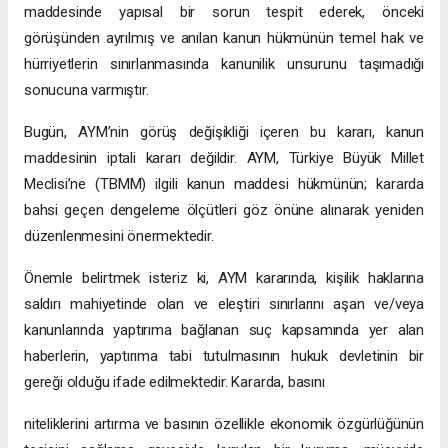
maddesinde yapısal bir sorun tespit ederek, önceki
görüşünden ayrılmış ve anılan kanun hükmünün temel hak ve
hürriyetlerin sınırlanmasında kanunilik unsurunu taşımadığı
sonucuna varmıştır.
Bugün, AYM’nin görüş değişikliği içeren bu kararı, kanun
maddesinin iptali kararı değildir. AYM, Türkiye Büyük Millet
Meclisi’ne (TBMM) ilgili kanun maddesi hükmünün; kararda
bahsi geçen dengeleme ölçütleri göz önüne alınarak yeniden
düzenlenmesini önermektedir.
Önemle belirtmek isteriz ki, AYM kararında, kişilik haklarına
saldırı mahiyetinde olan ve eleştiri sınırlarını aşan ve/veya
kanunlarında yaptırıma bağlanan suç kapsamında yer alan
haberlerin, yaptırıma tabi tutulmasının hukuk devletinin bir
gereği olduğu ifade edilmektedir. Kararda, basını
niteliklerini artırma ve basının özellikle ekonomik özgürlüğünün