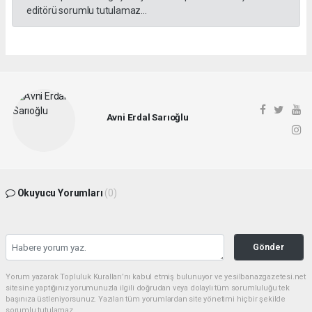
editörü sorumlu tutulamaz...
Avni Erdal Sarıoğlu
Okuyucu Yorumları
(0)
Gönder
Yorum yazarak Topluluk Kuralları’nı kabul etmiş bulunuyor ve yesilbanazgazetesi.net
sitesine yaptığınız yorumunuzla ilgili doğrudan veya dolaylı tüm sorumluluğu tek
başınıza üstleniyorsunuz. Yazılan tüm yorumlardan site yönetimi hiçbir şekilde
sorumlu tutulamaz.