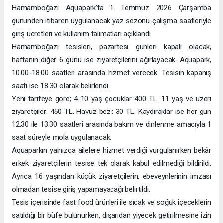
Hamamboğazı Aquapark’ta 1 Temmuz 2026 Çarşamba
gününden itibaren uygulanacak yaz sezonu çalışma saatleriyle
giriş ücretleri ve kullanım talimatları açıklandı
Hamamboğazı tesisleri, pazartesi günleri kapalı olacak,
haftanın diğer 6 günü ise ziyaretçilerini ağırlayacak. Aquapark,
10.00-18.00 saatleri arasında hizmet verecek. Tesisin kapanış
saati ise 18.30 olarak belirlendi.
Yeni tarifeye göre; 4-10 yaş çocuklar 400 TL. 11 yaş ve üzeri
ziyaretçiler: 450 TL. Havuz bezi: 30 TL. Kaydıraklar ise her gün
12.30 ile 13.30 saatleri arasında bakım ve dinlenme amacıyla 1
saat süreyle mola uygulanacak.
Aquaparkın yalnızca ailelere hizmet verdiği vurgulanırken bekâr
erkek ziyaretçilerin tesise tek olarak kabul edilmediği bildirildi.
Ayrıca 16 yaşından küçük ziyaretçilerin, ebeveynlerinin imzası
olmadan tesise giriş yapamayacağı belirtildi.
Tesis içerisinde fast food ürünleri ile sıcak ve soğuk içeceklerin
satıldığı bir büfe bulunurken, dışarıdan yiyecek getirilmesine izin