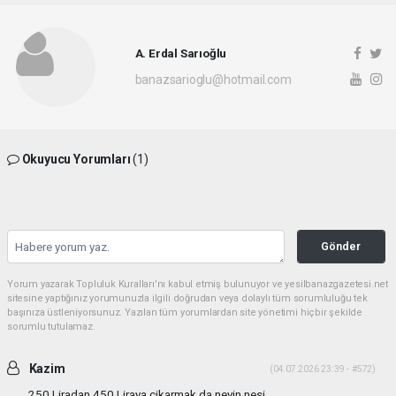
A. Erdal Sarıoğlu
banazsarioglu@hotmail.com
Okuyucu Yorumları
(1)
Gönder
Yorum yazarak Topluluk Kuralları’nı kabul etmiş bulunuyor ve yesilbanazgazetesi.net
sitesine yaptığınız yorumunuzla ilgili doğrudan veya dolaylı tüm sorumluluğu tek
başınıza üstleniyorsunuz. Yazılan tüm yorumlardan site yönetimi hiçbir şekilde
sorumlu tutulamaz.
Kazim
(04.07.2026 23:39 - #572)
250 Liradan 450 Liraya çikarmak da neyin nesi.