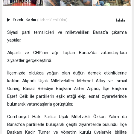
Erkek
|
Kadın
(Haberi Sesli Oku)
Siyasi parti temsilcileri ve milletvekilleri Banaz’a çıkarma
yaptılar.
Akparti ve CHP’nin ağır topları Banaz’da vatandaş-lara
ziyaretler gerçekleştirdi.
İlçemizde oldukça yoğun olan düğün dernek etkinliklerine
katılan Akparti Uşak Milletvekilleri Mehmet Altay ve İsmail
Güneş, Banaz Belediye Başkanı Zafer Arpacı, İlçe Başkanı
Eşref Çelik ile partililerin eşlik ettiği ekip, esnaf ziyaretlerinde
bulunarak vatandaşlarla görüştüler.
Cumhuriyet Halk Partisi Uşak Milletvekili Özkan Yalım da
Banaz’da partililerle buluşarak çeşitli ziyaretlerde bulundu. İlçe
Başkanı Kadir Tümer ve yönetim kurulu üyeleriyle birlikte