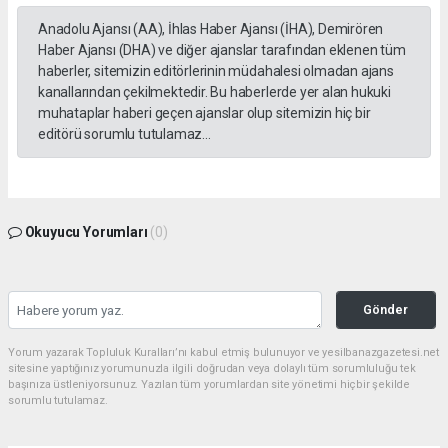
Anadolu Ajansı (AA), İhlas Haber Ajansı (İHA), Demirören
Haber Ajansı (DHA) ve diğer ajanslar tarafından eklenen tüm
haberler, sitemizin editörlerinin müdahalesi olmadan ajans
kanallarından çekilmektedir. Bu haberlerde yer alan hukuki
muhataplar haberi geçen ajanslar olup sitemizin hiç bir
editörü sorumlu tutulamaz...
Okuyucu Yorumları
(0)
Gönder
Yorum yazarak Topluluk Kuralları’nı kabul etmiş bulunuyor ve yesilbanazgazetesi.net
sitesine yaptığınız yorumunuzla ilgili doğrudan veya dolaylı tüm sorumluluğu tek
başınıza üstleniyorsunuz. Yazılan tüm yorumlardan site yönetimi hiçbir şekilde
sorumlu tutulamaz.