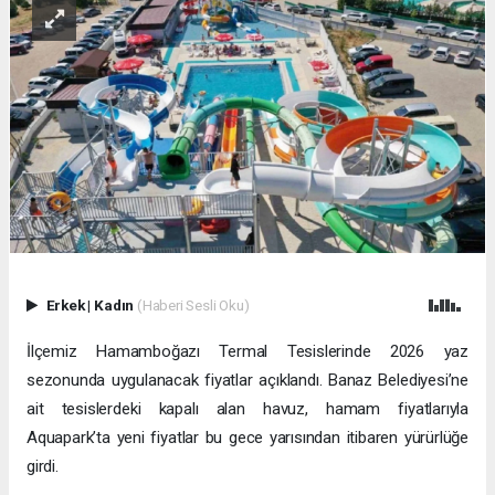
Erkek
|
Kadın
(Haberi Sesli Oku)
İlçemiz Hamamboğazı Termal Tesislerinde 2026 yaz
sezonunda uygulanacak fiyatlar açıklandı. Banaz Belediyesi’ne
ait tesislerdeki kapalı alan havuz, hamam fiyatlarıyla
Aquapark’ta yeni fiyatlar bu gece yarısından itibaren yürürlüğe
girdi.