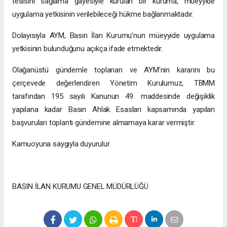
tesisini sağlama gayesiyle kurulan bir kuruma, müeyyide
uygulama yetkisinin verilebileceği hükme bağlanmaktadır.
Dolayısıyla AYM, Basın İlan Kurumu’nun müeyyide uygulama
yetkisinin bulunduğunu açıkça ifade etmektedir.
Olağanüstü gündemle toplanan ve AYM’nin kararını bu
çerçevede değerlendiren Yönetim Kurulumuz, TBMM
tarafından 195 sayılı Kanunun 49. maddesinde değişiklik
yapılana kadar Basın Ahlak Esasları kapsamında yapılan
başvuruları toplantı gündemine almamaya karar vermiştir.
Kamuoyuna saygıyla duyurulur.
BASIN İLAN KURUMU GENEL MÜDÜRLÜĞÜ