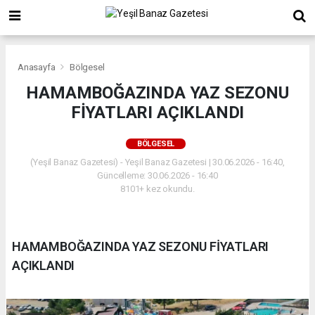
Anasayfa
Bölgesel
HAMAMBOĞAZINDA YAZ SEZONU
FİYATLARI AÇIKLANDI
BÖLGESEL
(Yeşil Banaz Gazetesi) - Yeşil Banaz Gazetesi | 30.06.2026 - 16:40,
Güncelleme: 30.06.2026 - 16:40
8101+ kez okundu.
HAMAMBOĞAZINDA YAZ SEZONU FİYATLARI
AÇIKLANDI