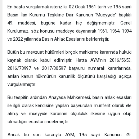
En başta vurgulamak isteriz ki, 02 Ocak 1961 tarih ve 195 sayılı
Basın İlan Kurumu Teşkiline Dair Kanunun “Müeyyide” başlıklı
49. maddesi, bugüne kadar hiç değişmemiştir. Genel
Kurulumuz, söz konusu maddeye dayanarak 1961, 1964, 1994
ve 2022 yıllarında Basın Ahlak Esaslarını belirlemiştir.
Bütün bu mevzuat hükümleri birçok mahkeme kararında hukuki
kaynak olarak kabul edilmiştir. Hatta AYM’nin 2016/5653,
2016/73997 ve 2017/30597 başvuru numaralı kararlarında,
anılan kanun hükmünün kanunilik ölçütünü karşıladığı açıkça
vurgulanmıştır.
Bu tespitin ardından Anayasa Mahkemesi, basın ahlak esasları
ile ilgili olarak kendisine yapılan başvuruları münferit olarak ele
almış ve müeyyide kararının ölçülülük ilkesine uygun olup
olmadığını esastan incelemiştir.
Ancak bu son kararıyla AYM, 195 sayılı Kanunun 49.