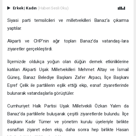
Erkek
|
Kadın
(Haberi Sesli Oku)
Siyasi parti temsilcileri ve milletvekilleri Banaz’a çıkarma
yaptılar.
Akparti ve CHP’nin ağır topları Banaz’da vatandaş-lara
ziyaretler gerçekleştirdi.
İlçemizde oldukça yoğun olan düğün dernek etkinliklerine
katılan Akparti Uşak Milletvekilleri Mehmet Altay ve İsmail
Güneş, Banaz Belediye Başkanı Zafer Arpacı, İlçe Başkanı
Eşref Çelik ile partililerin eşlik ettiği ekip, esnaf ziyaretlerinde
bulunarak vatandaşlarla görüştüler.
Cumhuriyet Halk Partisi Uşak Milletvekili Özkan Yalım da
Banaz’da partililerle buluşarak çeşitli ziyaretlerde bulundu. İlçe
Başkanı Kadir Tümer ve yönetim kurulu üyeleriyle birlikte
esnafları ziyaret eden ekip, daha sonra hep birlikte Hasan