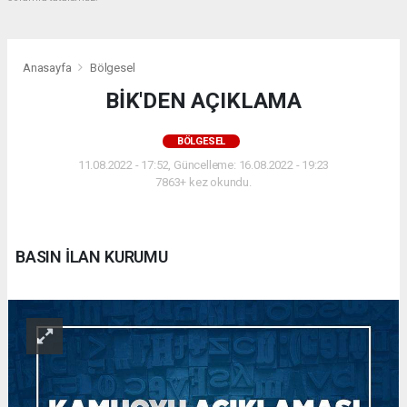
Anasayfa
Bölgesel
BİK'DEN AÇIKLAMA
BÖLGESEL
11.08.2022 - 17:52, Güncelleme: 16.08.2022 - 19:23
7863+ kez okundu.
BASIN İLAN KURUMU