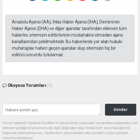
Anadolu Ajansı (AA), İhlas Haber Ajansı (İHA), Demirören
Haber Ajansı (DHA) ve diğer ajanslar tarafından eklenen tüm
haberler, sitemizin editörlerinin müdahalesi olmadan ajans
kanallarından çekilmektedir. Bu haberlerde yer alan hukuki
muhataplar haberi geçen ajanslar olup sitemizin hiç bir
editörü sorumlu tutulamaz...
Okuyucu Yorumları
(0)
Gönder
Yorum yazarak Topluluk Kuralları’nı kabul etmiş bulunuyor ve yesilbanazgazetesi.net
sitesine yaptığınız yorumunuzla ilgili doğrudan veya dolaylı tüm sorumluluğu tek
başınıza üstleniyorsunuz. Yazılan tüm yorumlardan site yönetimi hiçbir şekilde
sorumlu tutulamaz.