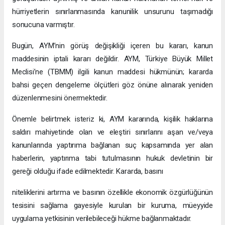
hürriyetlerin sınırlanmasında kanunilik unsurunu taşımadığı
sonucuna varmıştır.
Bugün, AYM’nin görüş değişikliği içeren bu kararı, kanun
maddesinin iptali kararı değildir. AYM, Türkiye Büyük Millet
Meclisi’ne (TBMM) ilgili kanun maddesi hükmünün; kararda
bahsi geçen dengeleme ölçütleri göz önüne alınarak yeniden
düzenlenmesini önermektedir.
Önemle belirtmek isteriz ki, AYM kararında, kişilik haklarına
saldırı mahiyetinde olan ve eleştiri sınırlarını aşan ve/veya
kanunlarında yaptırıma bağlanan suç kapsamında yer alan
haberlerin, yaptırıma tabi tutulmasının hukuk devletinin bir
gereği olduğu ifade edilmektedir. Kararda, basını
niteliklerini artırma ve basının özellikle ekonomik özgürlüğünün
tesisini sağlama gayesiyle kurulan bir kuruma, müeyyide
uygulama yetkisinin verilebileceği hükme bağlanmaktadır.