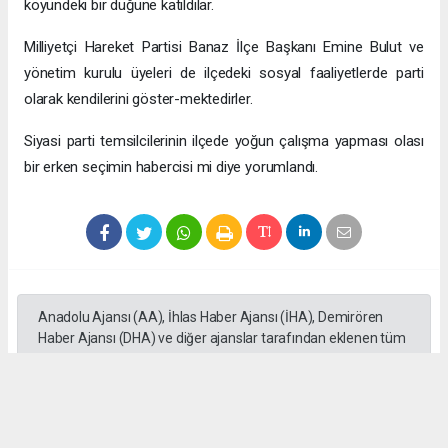
köyündeki bir düğüne katıldılar.
Milliyetçi Hareket Partisi Banaz İlçe Başkanı Emine Bulut ve
yönetim kurulu üyeleri de ilçedeki sosyal faaliyetlerde parti
olarak kendilerini göster-mektedirler.
Siyasi parti temsilcilerinin ilçede yoğun çalışma yapması olası
bir erken seçimin habercisi mi diye yorumlandı.
Anadolu Ajansı (AA), İhlas Haber Ajansı (İHA), Demirören
Haber Ajansı (DHA) ve diğer ajanslar tarafından eklenen tüm
haberler, sitemizin editörlerinin müdahalesi olmadan ajans
kanallarından çekilmektedir. Bu haberlerde yer alan hukuki
muhataplar haberi geçen ajanslar olup sitemizin hiç bir
editörü sorumlu tutulamaz...