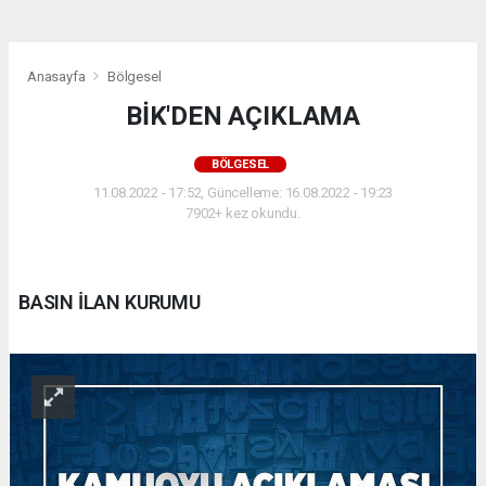
Anasayfa
Bölgesel
BİK'DEN AÇIKLAMA
BÖLGESEL
11.08.2022 - 17:52, Güncelleme: 16.08.2022 - 19:23
7902+ kez okundu.
BASIN İLAN KURUMU