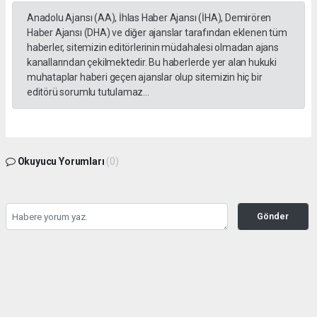
Anadolu Ajansı (AA), İhlas Haber Ajansı (İHA), Demirören
Haber Ajansı (DHA) ve diğer ajanslar tarafından eklenen tüm
haberler, sitemizin editörlerinin müdahalesi olmadan ajans
kanallarından çekilmektedir. Bu haberlerde yer alan hukuki
muhataplar haberi geçen ajanslar olup sitemizin hiç bir
editörü sorumlu tutulamaz...
Okuyucu Yorumları
(0)
Gönder
Yorum yazarak Topluluk Kuralları’nı kabul etmiş bulunuyor ve yesilbanazgazetesi.net
sitesine yaptığınız yorumunuzla ilgili doğrudan veya dolaylı tüm sorumluluğu tek
başınıza üstleniyorsunuz. Yazılan tüm yorumlardan site yönetimi hiçbir şekilde
sorumlu tutulamaz.