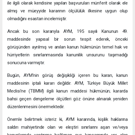
ile ilgili olarak kendisine yapılan başvuruları münferit olarak ele
almış ve müeyyide kararının ölçülülük ilkesine uygun olup
olmadığını esastan incelemiştir.
Ancak bu son kararıyla AYM, 195 sayılı Kanunun 49.
maddesinde yapısal bir sorun tespit ederek, önceki
görüşünden ayrılmış ve anılan kanun hükmünün temel hak ve
hürriyetlerin sınırlanmasında kanunilik unsurunu taşımadığı
sonucuna varmıştır.
Bugün, AYM’nin görüş değişikliği içeren bu kararı, kanun
maddesinin iptali kararı değildir. AYM, Türkiye Büyük Millet
Meclisi’ne (TBMM) ilgili kanun maddesi hükmünün; kararda
bahsi geçen dengeleme ölçütleri göz önüne alınarak yeniden
düzenlenmesini önermektedir.
Önemle belirtmek isteriz ki, AYM kararında, kişilik haklarına
saldırı mahiyetinde olan ve eleştiri sınırlarını aşan ve/veya
kanunlarında yaptırıma bağlanan suç kapsamında yer alan