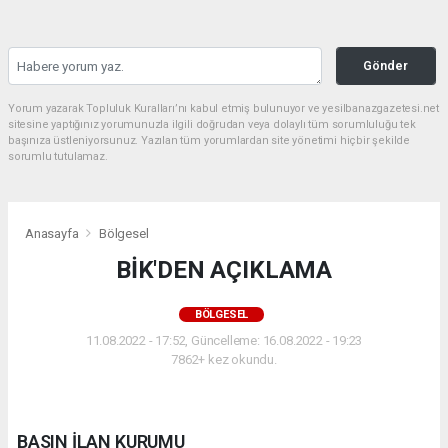
Gönder
Yorum yazarak Topluluk Kuralları’nı kabul etmiş bulunuyor ve yesilbanazgazetesi.net
sitesine yaptığınız yorumunuzla ilgili doğrudan veya dolaylı tüm sorumluluğu tek
başınıza üstleniyorsunuz. Yazılan tüm yorumlardan site yönetimi hiçbir şekilde
sorumlu tutulamaz.
Anasayfa
Bölgesel
BİK'DEN AÇIKLAMA
BÖLGESEL
11.08.2022 - 17:52, Güncelleme: 16.08.2022 - 19:23
7862+ kez okundu.
BASIN İLAN KURUMU