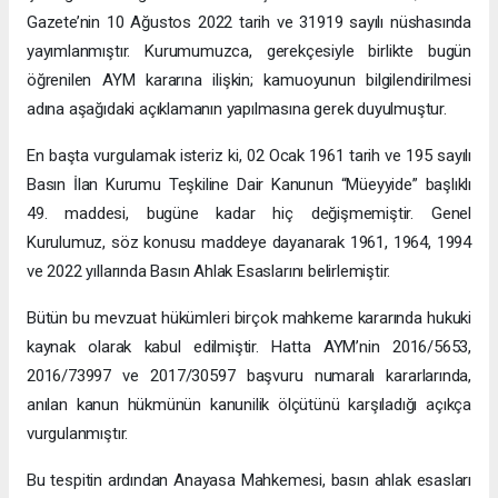
Gazete’nin 10 Ağustos 2022 tarih ve 31919 sayılı nüshasında
yayımlanmıştır. Kurumumuzca, gerekçesiyle birlikte bugün
öğrenilen AYM kararına ilişkin; kamuoyunun bilgilendirilmesi
adına aşağıdaki açıklamanın yapılmasına gerek duyulmuştur.
En başta vurgulamak isteriz ki, 02 Ocak 1961 tarih ve 195 sayılı
Basın İlan Kurumu Teşkiline Dair Kanunun “Müeyyide” başlıklı
49. maddesi, bugüne kadar hiç değişmemiştir. Genel
Kurulumuz, söz konusu maddeye dayanarak 1961, 1964, 1994
ve 2022 yıllarında Basın Ahlak Esaslarını belirlemiştir.
Bütün bu mevzuat hükümleri birçok mahkeme kararında hukuki
kaynak olarak kabul edilmiştir. Hatta AYM’nin 2016/5653,
2016/73997 ve 2017/30597 başvuru numaralı kararlarında,
anılan kanun hükmünün kanunilik ölçütünü karşıladığı açıkça
vurgulanmıştır.
Bu tespitin ardından Anayasa Mahkemesi, basın ahlak esasları