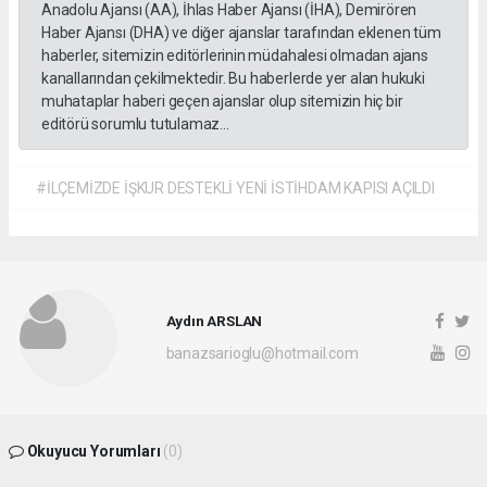
Anadolu Ajansı (AA), İhlas Haber Ajansı (İHA), Demirören
Haber Ajansı (DHA) ve diğer ajanslar tarafından eklenen tüm
haberler, sitemizin editörlerinin müdahalesi olmadan ajans
kanallarından çekilmektedir. Bu haberlerde yer alan hukuki
muhataplar haberi geçen ajanslar olup sitemizin hiç bir
editörü sorumlu tutulamaz...
#İLÇEMİZDE İŞKUR DESTEKLİ YENİ İSTİHDAM KAPISI AÇILDI
Aydın ARSLAN
banazsarioglu@hotmail.com
Okuyucu Yorumları
(0)