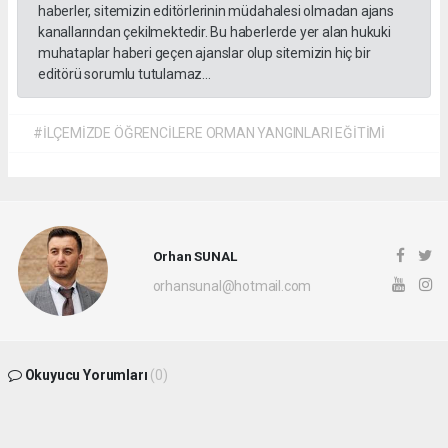
haberler, sitemizin editörlerinin müdahalesi olmadan ajans
kanallarından çekilmektedir. Bu haberlerde yer alan hukuki
muhataplar haberi geçen ajanslar olup sitemizin hiç bir
editörü sorumlu tutulamaz...
#İLÇEMİZDE ÖĞRENCİLERE ORMAN YANGINLARI EĞİTİMİ
Orhan SUNAL
orhansunal@hotmail.com
Okuyucu Yorumları
(0)