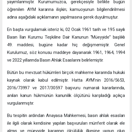
yayımlanmıştır. Kurumumuzca, gerekçesiyle birlikte bugün
öğrenilen AYM kararına ilişkin; kamuoyunun bilgilendirilmesi
adına aşağıdaki açıklamanın yapılmasına gerek duyulmuştur.
En başta vurgulamak isteriz ki, 02 Ocak 1961 tarih ve 195 sayılı
Basın İlan Kurumu Teşkiline Dair Kanunun “Müeyyide” başlıklı
49. maddesi, bugüne kadar hiç değişmemiştir. Genel
Kurulumuz, söz konusu maddeye dayanarak 1961, 1964, 1994
ve 2022 yıllarında Basın Ahlak Esaslarını belirlemiştir.
Bütün bu mevzuat hükümleri birçok mahkeme kararında hukuki
kaynak olarak kabul edilmiştir. Hatta AYM’nin 2016/5653,
2016/73997 ve 2017/30597 başvuru numaralı kararlarında,
anılan kanun hükmünün kanunilik ölçütünü karşıladığı açıkça
vurgulanmıştır.
Bu tespitin ardından Anayasa Mahkemesi, basın ahlak esasları
ile ilgili olarak kendisine yapılan başvuruları münferit olarak ele
almış ve müeyyide kararının ölçülülük ilkesine uygun olup