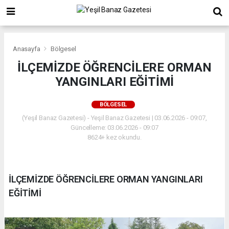
Anasayfa
Bölgesel
İLÇEMİZDE ÖĞRENCİLERE ORMAN
YANGINLARI EĞİTİMİ
BÖLGESEL
(Yeşil Banaz Gazetesi) - Yeşil Banaz Gazetesi | 03.06.2026 - 09:07,
Güncelleme: 03.06.2026 - 09:07
8624+ kez okundu.
İLÇEMİZDE ÖĞRENCİLERE ORMAN YANGINLARI
EĞİTİMİ