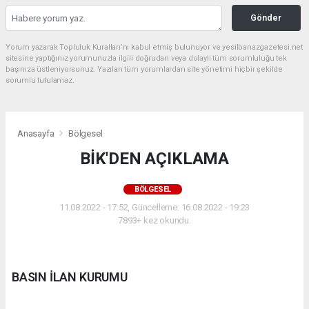
Gönder
Yorum yazarak Topluluk Kuralları’nı kabul etmiş bulunuyor ve yesilbanazgazetesi.net
sitesine yaptığınız yorumunuzla ilgili doğrudan veya dolaylı tüm sorumluluğu tek
başınıza üstleniyorsunuz. Yazılan tüm yorumlardan site yönetimi hiçbir şekilde
sorumlu tutulamaz.
Anasayfa
Bölgesel
BİK'DEN AÇIKLAMA
BÖLGESEL
11.08.2022 - 17:52, Güncelleme: 16.08.2022 - 19:23
7893+ kez okundu.
BASIN İLAN KURUMU