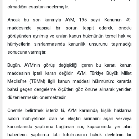
olmadığını esastan incelemiştir.
Ancak bu son kararıyla AYM, 195 sayılı Kanunun 49.
maddesinde yapısal bir sorun tespit ederek, önceki
görüşünden ayrılmış ve anılan kanun hükmünün temel hak ve
hürriyetlerin sınırlanmasında kanunilik unsurunu taşımadığı
sonucuna varmıştır.
Bugün, AYM’nin görüş değişikliği içeren bu kararı, kanun
maddesinin iptali kararı değildir. AYM, Türkiye Büyük Millet
Meclisi’ne (TBMM) ilgili kanun maddesi hükmünün; kararda
bahsi geçen dengeleme ölçütleri göz önüne alınarak yeniden
düzenlenmesini önermektedir.
Önemle belirtmek isteriz ki, AYM kararında, kişilik haklarına
saldırı mahiyetinde olan ve eleştiri sınırlarını aşan ve/veya
kanunlarında yaptırıma bağlanan suç kapsamında yer alan
haberlerin, yaptırıma tabi tutulmasının hukuk devletinin bir