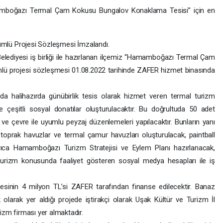
mboğazı Termal Çam Kokusu Bungalov Konaklama Tesisi” için en
dümlü Projesi Sözleşmesi İmzalandı.
lediyesi iş birliği ile hazırlanan ilçemiz “Hamamboğazı Termal Çam
ü projesi sözleşmesi 01.08.2022 tarihinde ZAFER hizmet binasında
halihazırda günübirlik tesis olarak hizmet veren termal turizm
 çeşitli sosyal donatılar oluşturulacaktır. Bu doğrultuda 50 adet
ve çevre ile uyumlu peyzaj düzenlemeleri yapılacaktır. Bunların yanı
 toprak havuzlar ve termal çamur havuzları oluşturulacak, paintball
rıca Hamamboğazı Turizm Stratejisi ve Eylem Planı hazırlanacak,
ve turizm konusunda faaliyet gösteren sosyal medya hesapları ile iş
esinin 4 milyon TL’si ZAFER tarafından finanse edilecektir. Banaz
 olarak yer aldığı projede iştirakçi olarak Uşak Kültür ve Turizm İl
izm firması yer almaktadır.