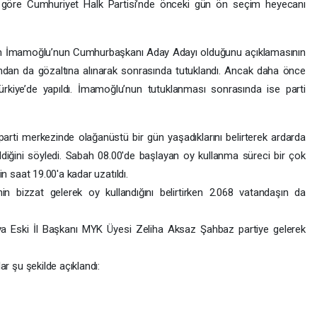
 göre Cumhuriyet Halk Partisi’nde önceki gün ön seçim heyecanı
em İmamoğlu’nun Cumhurbaşkanı Aday Adayı olduğunu açıklamasının
ından da gözaltına alınarak sonrasında tutuklandı. Ancak daha önce
kiye’de yapıldı. İmamoğlu’nun tutuklanması sonrasında ise parti
rti merkezinde olağanüstü bir gün yaşadıklarını belirterek ardarda
eldiğini söyledi. Sabah 08.00'de başlayan oy kullanma süreci bir çok
in saat 19.00'a kadar uzatıldı.
in bizzat gelerek oy kullandığını belirtirken 2.068 vatandaşın da
a Eski İl Başkanı MYK Üyesi Zeliha Aksaz Şahbaz partiye gelerek
ar şu şekilde açıklandı: