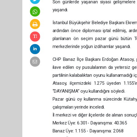
Son günlerde yaşanan siyasi gelişmelere
yaşandı.
İstanbul Büyükşehir Belediye Başkanı Ekr
ardından önce diploması iptal edilmiş, ard
planlanan ön seçim pazar günü bütün Tür
merkezlerinde yoğun izdihamlar yaşandı.
CHP Banaz İlçe Başkanı Erdoğan Atasoy, pa
ilave edilen oy pusulalarının da yetersiz g
partilinin kalabalıktan oyunu kullanamadığı iç
Atasoy, ilçemizdeki 1.275 üyeden 1.155'in
“DAYANIŞMA” oyu kullandığını söyledi.
Pazar günü oy kullanma sürecinde Kütahy
çalışmaları yerinde inceledi.
İl merkezi ve diğer ilçelerde de alınan sonuçl
Merkez Üye: 6.301- Dayanışma: 40.365
Banaz Üye: 1.155 - Dayanışma: 2.068