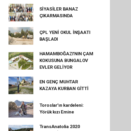
SİYASİLER BANAZ
ÇIKARMASINDA
ÇPL YENİ OKUL İNŞAATI
BAŞLADI
HAMAMBOĞAZI’NIN ÇAM
KOKUSUNA BUNGALOV
EVLER GELİYOR
EN GENÇ MUHTAR
KAZAYA KURBAN GİTTİ
Toroslar'ın kardeleni:
Yörük kızı Emine
TransAnatolia 2020