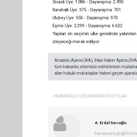
Sivaslı Üye: 1.086 - Dayanışma: 2.490
Karahallı Üye: 375 - Dayanışma: 701
Ulubey Üye: 550 - Dayanışma: 970
Eşme Üye: 2.299 - Dayanışma: 6.632
Yapılan ön seçimin ülke genelinde yakından izl
izleyeceği merak ediliyor.
Anadolu Ajansı (AA), İhlas Haber Ajansı (İH
tüm haberler, sitemizin editörlerinin müdaha
alan hukuki muhataplar haberi geçen ajanslar
#İMAMOĞLU İÇİN SANDIĞA KOŞTULAR
A. Erdal Sarıoğlu
banazsarioglu@hotma