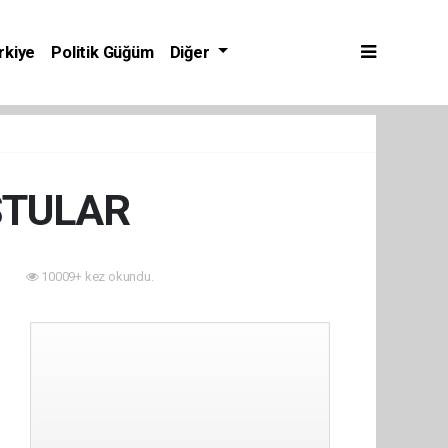
rkiye
Politik Güğüm
Diğer
ŞTULAR
4
10009+ kez okundu.