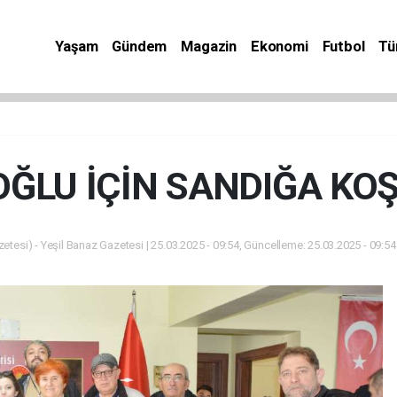
Yaşam
Gündem
Magazin
Ekonomi
Futbol
Tü
ĞLU İÇİN SANDIĞA KO
etesi) - Yeşil Banaz Gazetesi | 25.03.2025 - 09:54, Güncelleme: 25.03.2025 - 09:5