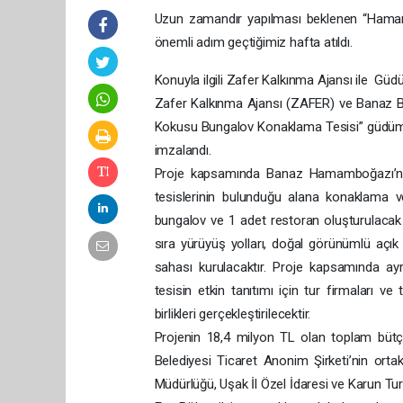
Uzun zamandır yapılması beklenen “Hama
önemli adım geçtiğimiz hafta atıldı.
Konuyla ilgili Zafer Kalkınma Ajansı ile Gü
Zafer Kalkınma Ajansı (ZAFER) ve Banaz Be
Kokusu Bungalov Konaklama Tesisi” güdüml
imzalandı.
Proje kapsamında Banaz Hamamboğazı’nda 
tesislerinin bulunduğu alana konaklama ve
bungalov ve 1 adet restoran oluşturulacak 
sıra yürüyüş yolları, doğal görünümlü açık
sahası kurulacaktır. Proje kapsamında ay
tesisin etkin tanıtımı için tur firmaları 
birlikleri gerçekleştirilecektir.
Projenin 18,4 milyon TL olan toplam bütç
Belediyesi Ticaret Anonim Şirketi’nin ortak
Müdürlüğü, Uşak İl Özel İdaresi ve Karun Tur