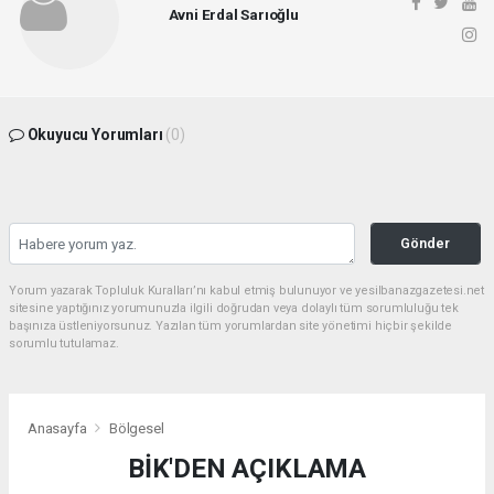
Avni Erdal Sarıoğlu
Okuyucu Yorumları
(0)
Gönder
Yorum yazarak Topluluk Kuralları’nı kabul etmiş bulunuyor ve yesilbanazgazetesi.net
sitesine yaptığınız yorumunuzla ilgili doğrudan veya dolaylı tüm sorumluluğu tek
başınıza üstleniyorsunuz. Yazılan tüm yorumlardan site yönetimi hiçbir şekilde
sorumlu tutulamaz.
Anasayfa
Bölgesel
BİK'DEN AÇIKLAMA