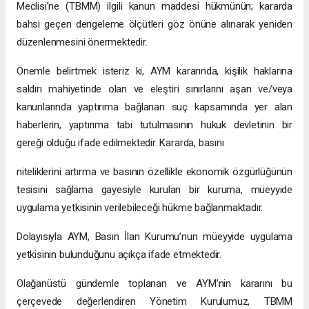
Meclisi’ne (TBMM) ilgili kanun maddesi hükmünün; kararda
bahsi geçen dengeleme ölçütleri göz önüne alınarak yeniden
düzenlenmesini önermektedir.
Önemle belirtmek isteriz ki, AYM kararında, kişilik haklarına
saldırı mahiyetinde olan ve eleştiri sınırlarını aşan ve/veya
kanunlarında yaptırıma bağlanan suç kapsamında yer alan
haberlerin, yaptırıma tabi tutulmasının hukuk devletinin bir
gereği olduğu ifade edilmektedir. Kararda, basını
niteliklerini artırma ve basının özellikle ekonomik özgürlüğünün
tesisini sağlama gayesiyle kurulan bir kuruma, müeyyide
uygulama yetkisinin verilebileceği hükme bağlanmaktadır.
Dolayısıyla AYM, Basın İlan Kurumu’nun müeyyide uygulama
yetkisinin bulunduğunu açıkça ifade etmektedir.
Olağanüstü gündemle toplanan ve AYM’nin kararını bu
çerçevede değerlendiren Yönetim Kurulumuz, TBMM