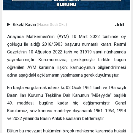
Erkek
|
Kadın
(Haberi Sesli Oku)
Anayasa Mahkemesi’nin (AYM) 10 Mart 2022 tarihinde oy
çokluğu ile aldığı 2016/5903 başvuru numaralı kararı, Resmi
Gazete’nin 10 Ağustos 2022 tarih ve 31919 sayılı nüshasında
yayımlanmıştır. Kurumumuzca, gerekçesiyle birlikte bugün
öğrenilen AYM kararına ilişkin; kamuoyunun bilgilendirilmesi
adına aşağıdaki açıklamanın yapılmasına gerek duyulmuştur.
En başta vurgulamak isteriz ki, 02 Ocak 1961 tarih ve 195 sayılı
Basın İlan Kurumu Teşkiline Dair Kanunun “Müeyyide” başlıklı
49. maddesi, bugüne kadar hiç değişmemiştir. Genel
Kurulumuz, söz konusu maddeye dayanarak 1961, 1964, 1994
ve 2022 yıllarında Basın Ahlak Esaslarını belirlemiştir.
Bütün bu mevzuat hükümleri birçok mahkeme kararında hukuki