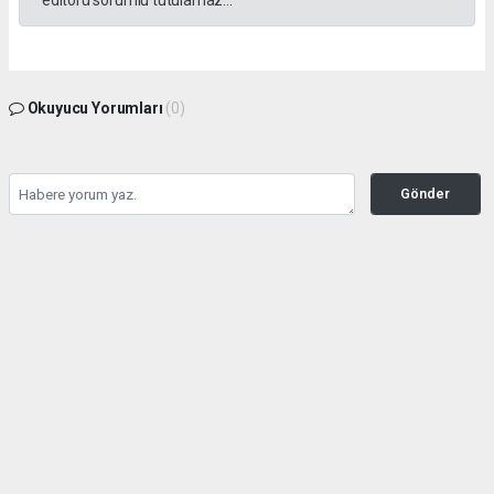
editörü sorumlu tutulamaz...
Okuyucu Yorumları
(0)
Gönder
Yorum yazarak Topluluk Kuralları’nı kabul etmiş bulunuyor ve yesilbanazgazetesi.net
sitesine yaptığınız yorumunuzla ilgili doğrudan veya dolaylı tüm sorumluluğu tek
başınıza üstleniyorsunuz. Yazılan tüm yorumlardan site yönetimi hiçbir şekilde
sorumlu tutulamaz.
haber paketi
haber scripti
haber yazılımı
Tüm hakları saklı tutulmaktadır.Copyright 2026©
Haber Yazılımı:
Web Aksiyon ®