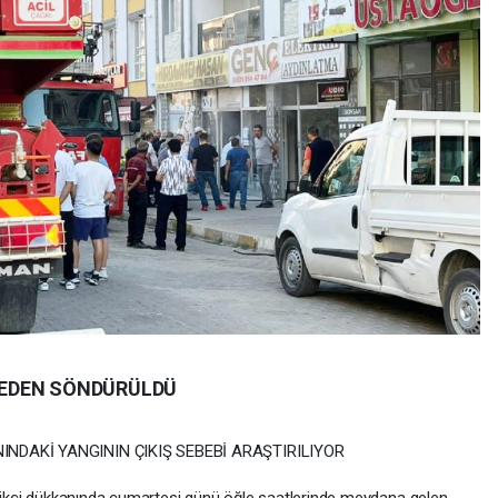
MEDEN SÖNDÜRÜLDÜ
INDAKİ YANGININ ÇIKIŞ SEBEBİ ARAŞTIRILIYOR
rikçi dükkanında cumartesi günü öğle saatlerinde meydana gelen