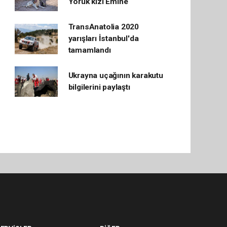
Yörük kızı Emine
TransAnatolia 2020
yarışları İstanbul'da
tamamlandı
Ukrayna uçağının karakutu
bilgilerini paylaştı