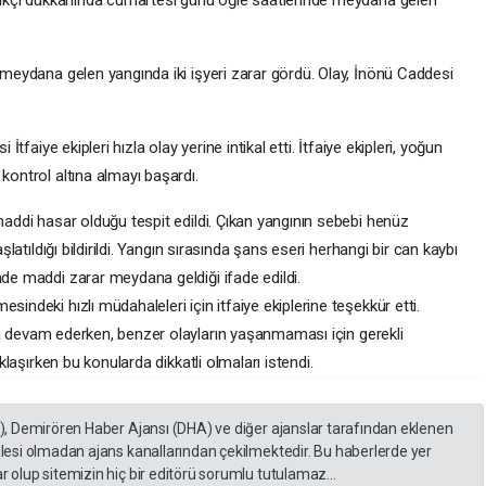
meydana gelen yangında iki işyeri zarar gördü. Olay, İnönü Caddesi
tfaiye ekipleri hızla olay yerine intikal etti. İtfaiye ekipleri, yoğun
ontrol altına almayı başardı.
addi hasar olduğu tespit edildi. Çıkan yangının sebebi henüz
latıldığı bildirildi. Yangın sırasında şans eseri herhangi bir can kaybı
de maddi zarar meydana geldiği ifade edildi.
ndeki hızlı müdahaleleri için itfaiye ekiplerine teşekkür etti.
aya devam ederken, benzer olayların yaşanmaması için gerekli
laşırken bu konularda dikkatli olmaları istendi.
A), Demirören Haber Ajansı (DHA) ve diğer ajanslar tarafından eklenen
lesi olmadan ajans kanallarından çekilmektedir. Bu haberlerde yer
 olup sitemizin hiç bir editörü sorumlu tutulamaz...