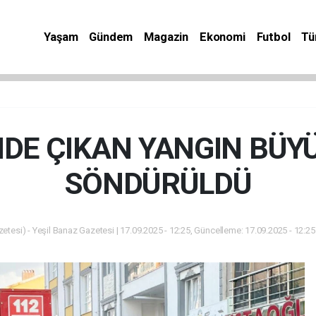
Yaşam
Gündem
Magazin
Ekonomi
Futbol
Tü
NDE ÇIKAN YANGIN BÜ
SÖNDÜRÜLDÜ
etesi) - Yeşil Banaz Gazetesi | 17.09.2025 - 12:25, Güncelleme: 17.09.2025 - 12:2