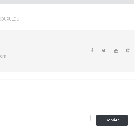
ÖNDÜRÜLDÜ
com
Gönder