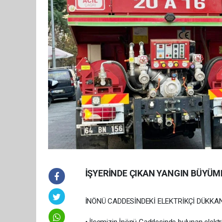
İŞYERİNDE ÇIKAN YANGIN BÜYÜ
İNÖNÜ CADDESİNDEKİ ELEKTRİKÇİ DÜKKAN
• İlçemizin İnönü Caddesinde bulunan elekt