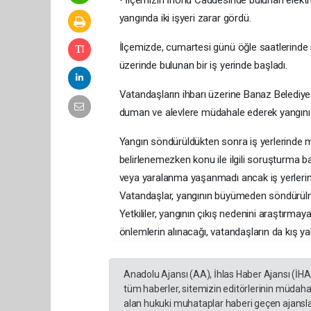
yangında iki işyeri zarar gördü.
İlçemizde, cumartesi günü öğle saatlerinde 
üzerinde bulunan bir iş yerinde başladı.
Vatandaşların ihbarı üzerine Banaz Belediyesi İ
duman ve alevlere müdahale ederek yangını k
Yangın söndürüldükten sonra iş yerlerinde m
belirlenemezken konu ile ilgili soruşturma baş
veya yaralanma yaşanmadı ancak iş yerlerin
Vatandaşlar, yangının büyümeden söndürülmesi
Yetkililer, yangının çıkış nedenini araştırm
önlemlerin alınacağı, vatandaşların da kış yak
Anadolu Ajansı (AA), İhlas Haber Ajansı (İH
tüm haberler, sitemizin editörlerinin müdaha
alan hukuki muhataplar haberi geçen ajanslar