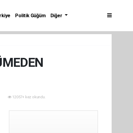
rkiye
Politik Güğüm
Diğer
YÜMEDEN
5
12057+ kez okundu.