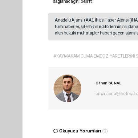
sağlanacağını belirtti.
Anadolu Ajansı (AA), İhlas Haber Ajansı (İH
tüm haberler, sitemizin editörlerinin müdaha
alan hukuki muhataplar haberi geçen ajanslar
#KAYMAKAM CUMA EMEÇ ZİYARETLERİNİ
Orhan SUNAL
orhansunal@hotmail.
Okuyucu Yorumları
(0)