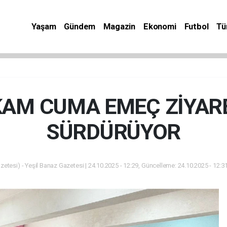
Yaşam
Gündem
Magazin
Ekonomi
Futbol
Tü
AM CUMA EMEÇ ZİYARE
SÜRDÜRÜYOR
zetesi) - Yeşil Banaz Gazetesi | 24.10.2025 - 12:29, Güncelleme: 24.10.2025 - 12:3