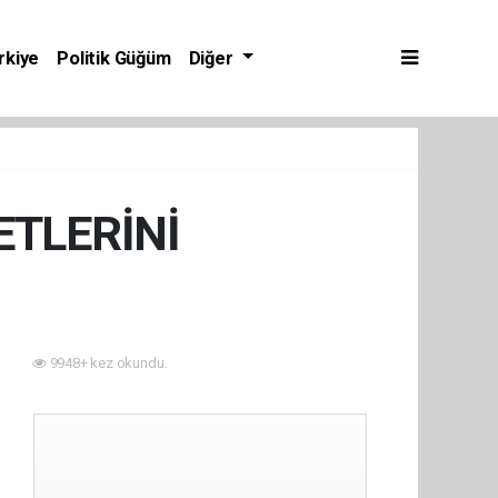
rkiye
Politik Güğüm
Diğer
TLERİNİ
1
9948+ kez okundu.