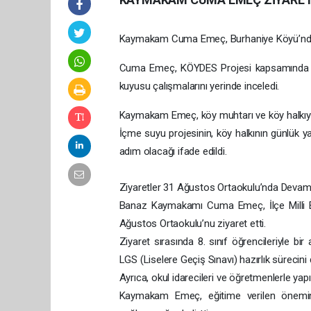
Kaymakam Cuma Emeç, Burhaniye Köyü’nde i
Cuma Emeç, KÖYDES Projesi kapsamında i
kuyusu çalışmalarını yerinde inceledi.
Kaymakam Emeç, köy muhtarı ve köy halkıyla b
İçme suyu projesinin, köy halkının günlük ya
adım olacağı ifade edildi.
Ziyaretler 31 Ağustos Ortaokulu’nda Devam 
Banaz Kaymakamı Cuma Emeç, İlçe Milli Eğ
Ağustos Ortaokulu’nu ziyaret etti.
Ziyaret sırasında 8. sınıf öğrencileriyle 
LGS (Liselere Geçiş Sınavı) hazırlık sürecini 
Ayrıca, okul idarecileri ve öğretmenlerle yapıl
Kaymakam Emeç, eğitime verilen önemin al