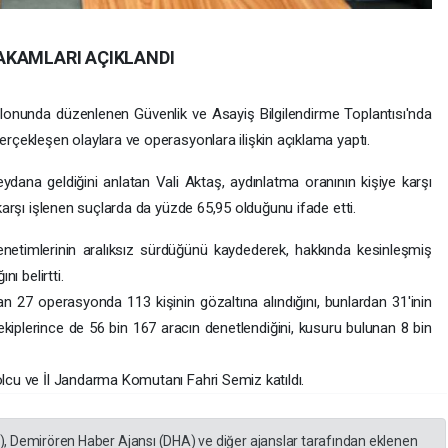
RAKAMLARI AÇIKLANDI
 salonunda düzenlenen Güvenlik ve Asayiş Bilgilendirme Toplantısı'nda
rçekleşen olaylara ve operasyonlara ilişkin açıklama yaptı.
ana geldiğini anlatan Vali Aktaş, aydınlatma oranının kişiye karşı
karşı işlenen suçlarda da yüzde 65,95 olduğunu ifade etti.
enetimlerinin aralıksız sürdüğünü kaydederek, hakkında kesinleşmiş
ı belirtti.
27 operasyonda 113 kişinin gözaltına alındığını, bunlardan 31'inin
k ekiplerince de 56 bin 167 aracın denetlendiğini, kusuru bulunan 8 bin
lcu ve İl Jandarma Komutanı Fahri Semiz katıldı.
A), Demirören Haber Ajansı (DHA) ve diğer ajanslar tarafından eklenen