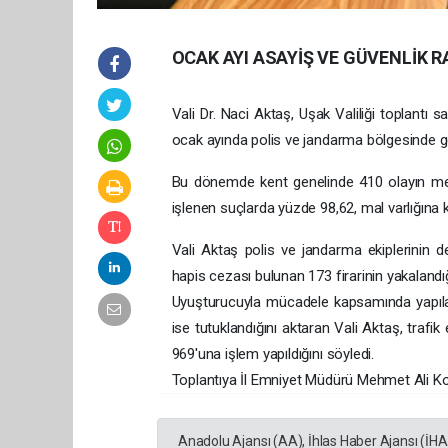
OCAK AYI ASAYİŞ VE GÜVENLİK 
Vali Dr. Naci Aktaş, Uşak Valiliği toplantı
ocak ayında polis ve jandarma bölgesinde ge
Bu dönemde kent genelinde 410 olayın meyd
işlenen suçlarda yüzde 98,62, mal varlığına 
Vali Aktaş polis ve jandarma ekiplerinin d
hapis cezası bulunan 173 firarinin yakalandığın
Uyuşturucuyla mücadele kapsamında yapılan 
ise tutuklandığını aktaran Vali Aktaş, trafi
969'una işlem yapıldığını söyledi.
Toplantıya İl Emniyet Müdürü Mehmet Ali Ko
Anadolu Ajansı (AA), İhlas Haber Ajansı (İH