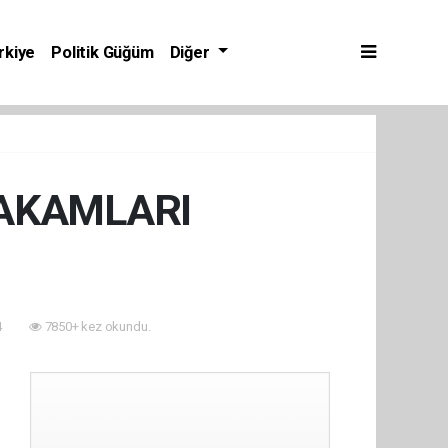
rkiye
Politik Güğüm
Diğer
RAKAMLARI
4
7850+ kez okundu.