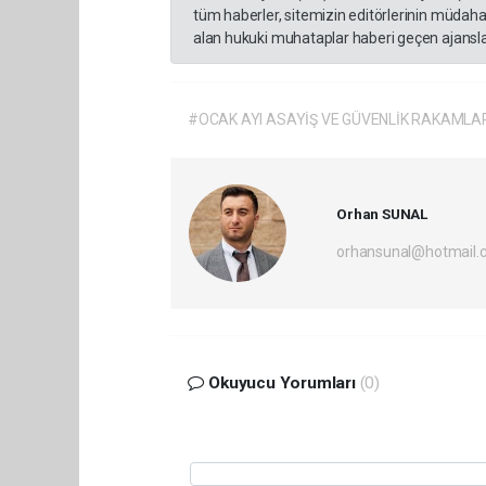
tüm haberler, sitemizin editörlerinin müdaha
alan hukuki muhataplar haberi geçen ajanslar
#OCAK AYI ASAYİŞ VE GÜVENLİK RAKAMLAR
Orhan SUNAL
orhansunal@hotmail.
Okuyucu Yorumları
(0)