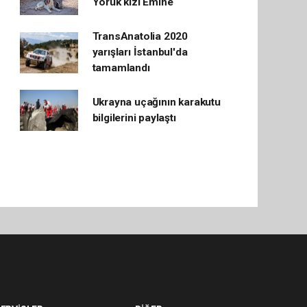
Yörük kızı Emine
TransAnatolia 2020
yarışları İstanbul'da
tamamlandı
Ukrayna uçağının karakutu
bilgilerini paylaştı