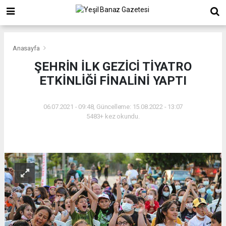
Anasayfa
ŞEHRİN İLK GEZİCİ TİYATRO
ETKİNLİĞİ FİNALİNİ YAPTI
06.07.2021 - 09:48, Güncelleme: 15.08.2022 - 13:07
5483+ kez okundu.