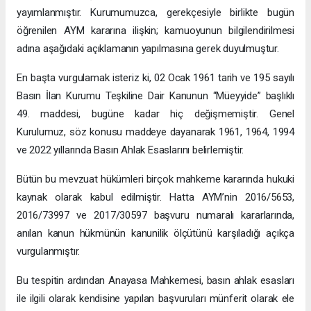
yayımlanmıştır. Kurumumuzca, gerekçesiyle birlikte bugün
öğrenilen AYM kararına ilişkin; kamuoyunun bilgilendirilmesi
adına aşağıdaki açıklamanın yapılmasına gerek duyulmuştur.
En başta vurgulamak isteriz ki, 02 Ocak 1961 tarih ve 195 sayılı
Basın İlan Kurumu Teşkiline Dair Kanunun “Müeyyide” başlıklı
49. maddesi, bugüne kadar hiç değişmemiştir. Genel
Kurulumuz, söz konusu maddeye dayanarak 1961, 1964, 1994
ve 2022 yıllarında Basın Ahlak Esaslarını belirlemiştir.
Bütün bu mevzuat hükümleri birçok mahkeme kararında hukuki
kaynak olarak kabul edilmiştir. Hatta AYM’nin 2016/5653,
2016/73997 ve 2017/30597 başvuru numaralı kararlarında,
anılan kanun hükmünün kanunilik ölçütünü karşıladığı açıkça
vurgulanmıştır.
Bu tespitin ardından Anayasa Mahkemesi, basın ahlak esasları
ile ilgili olarak kendisine yapılan başvuruları münferit olarak ele