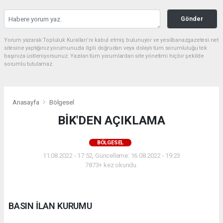
Gönder
Yorum yazarak Topluluk Kuralları’nı kabul etmiş bulunuyor ve yesilbanazgazetesi.net
sitesine yaptığınız yorumunuzla ilgili doğrudan veya dolaylı tüm sorumluluğu tek
başınıza üstleniyorsunuz. Yazılan tüm yorumlardan site yönetimi hiçbir şekilde
sorumlu tutulamaz.
Anasayfa
Bölgesel
BİK'DEN AÇIKLAMA
BÖLGESEL
11.08.2022 - 17:52, Güncelleme: 16.08.2022 - 19:23
7873+ kez okundu.
BASIN İLAN KURUMU