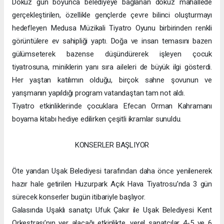
Dokuz gün boyunca belediyeye bağlanan dokuz mahallede
gerçekleştirilen, özellikle gençlerde çevre bilinci oluşturmayı
hedefleyen Medusa Müzikali Tiyatro Oyunu birbirinden renkli
görüntülere ev sahipliği yaptı. Doğa ve insan temasını bazen
gülümseterek bazense düşündürerek işleyen çocuk
tiyatrosuna, miniklerin yanı sıra aileleri de büyük ilgi gösterdi.
Her yaştan katılımın olduğu, birçok sahne şovunun ve
yarışmanın yapıldığı program vatandaştan tam not aldı.
Tiyatro etkinliklerinde çocuklara Efecan Orman Kahramanı
boyama kitabı hediye edilirken çeşitli ikramlar sunuldu.
KONSERLER BAŞLIYOR
Öte yandan Uşak Belediyesi tarafından daha önce yenilenerek
hazır hale getirilen Huzurpark Açık Hava Tiyatrosu’nda 3 gün
sürecek konserler bugün itibariyle başlıyor.
Galasında Uşaklı sanatçı Ufuk Çakır ile Uşak Belediyesi Kent
Orkestrası’nın yer alacağı etkinlikte, yerel sanatçılar 4-5 ve 6