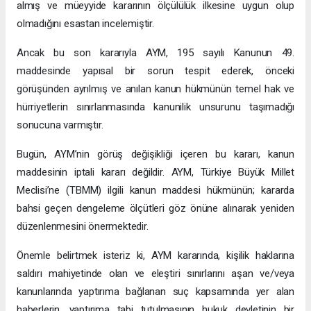
almış ve müeyyide kararının ölçülülük ilkesine uygun olup
olmadığını esastan incelemiştir.
Ancak bu son kararıyla AYM, 195 sayılı Kanunun 49.
maddesinde yapısal bir sorun tespit ederek, önceki
görüşünden ayrılmış ve anılan kanun hükmünün temel hak ve
hürriyetlerin sınırlanmasında kanunilik unsurunu taşımadığı
sonucuna varmıştır.
Bugün, AYM’nin görüş değişikliği içeren bu kararı, kanun
maddesinin iptali kararı değildir. AYM, Türkiye Büyük Millet
Meclisi’ne (TBMM) ilgili kanun maddesi hükmünün; kararda
bahsi geçen dengeleme ölçütleri göz önüne alınarak yeniden
düzenlenmesini önermektedir.
Önemle belirtmek isteriz ki, AYM kararında, kişilik haklarına
saldırı mahiyetinde olan ve eleştiri sınırlarını aşan ve/veya
kanunlarında yaptırıma bağlanan suç kapsamında yer alan
haberlerin, yaptırıma tabi tutulmasının hukuk devletinin bir