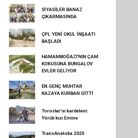
SİYASİLER BANAZ
ÇIKARMASINDA
ÇPL YENİ OKUL İNŞAATI
BAŞLADI
HAMAMBOĞAZI’NIN ÇAM
KOKUSUNA BUNGALOV
EVLER GELİYOR
EN GENÇ MUHTAR
KAZAYA KURBAN GİTTİ
Toroslar'ın kardeleni:
Yörük kızı Emine
TransAnatolia 2020