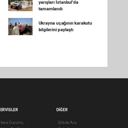
yarışları İstanbul'da
tamamlandı
Ukrayna uçağının karakutu
bilgilerini paylaştı
ERVİSLER
DİĞER
Hava Durumu
Sitede Ara