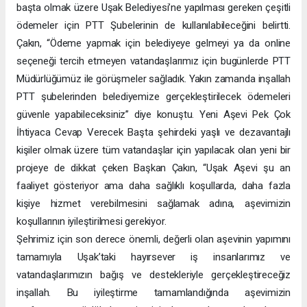
başta olmak üzere Uşak Belediyesi’ne yapılması gereken çeşitli
ödemeler için PTT Şubelerinin de kullanılabileceğini belirtti.
Çakın, “Ödeme yapmak için belediyeye gelmeyi ya da online
seçeneği tercih etmeyen vatandaşlarımız için bugünlerde PTT
Müdürlüğümüz ile görüşmeler sağladık. Yakın zamanda inşallah
PTT şubelerinden belediyemize gerçekleştirilecek ödemeleri
güvenle yapabileceksiniz” diye konuştu. Yeni Aşevi Pek Çok
İhtiyaca Cevap Verecek Başta şehirdeki yaşlı ve dezavantajlı
kişiler olmak üzere tüm vatandaşlar için yapılacak olan yeni bir
projeye de dikkat çeken Başkan Çakın, “Uşak Aşevi şu an
faaliyet gösteriyor ama daha sağlıklı koşullarda, daha fazla
kişiye hizmet verebilmesini sağlamak adına, aşevimizin
koşullarının iyileştirilmesi gerekiyor.
Şehrimiz için son derece önemli, değerli olan aşevinin yapımını
tamamıyla Uşak’taki hayırsever iş insanlarımız ve
vatandaşlarımızın bağış ve destekleriyle gerçekleştireceğiz
inşallah. Bu iyileştirme tamamlandığında aşevimizin