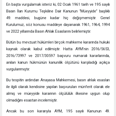
En başta vurgulamak isteriz ki, 02 Ocak 1961 tarih ve 195 sayılı
Basın İlan Kurumu Teşkiline Dair Kanunun “Müeyyide” başlıklı
49. maddesi, bugüne kadar hiç değişmemiştir. Genel
Kurulumuz, söz konusu maddeye dayanarak 1961, 1964, 1994
ve 2022 yıllarında Basın Ahlak Esaslarını belirlemiştir.
Bütün bu mevzuat hükümleri birçok mahkeme kararında hukuki
kaynak olarak kabul edilmiştir. Hatta AYM’nin 2016/5653,
2016/73997 ve 2017/30597 başvuru numaralı kararlarında,
anılan kanun hükmünün kanunilik ölçütünü karşıladığı açıkça
vurgulanmıştır.
Bu tespitin ardından Anayasa Mahkemesi, basın ahlak esasları
ile ilgili olarak kendisine yapılan başvuruları münferit olarak ele
almış ve müeyyide kararının ölçülülük ilkesine uygun olup
olmadığını esastan incelemiştir.
Ancak bu son kararıyla AYM, 195 sayılı Kanunun 49.