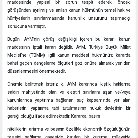
maddesinde yapısal bir sorun tespit ederek, önceki
görüşünden ayrılmış ve anılan kanun hükmünün temel hak ve
hürriyetlerin sınırlanmasında kanunilik unsurunu taşımadığı
sonucuna varmıştır.
Bugün, AYM’nin görüş değişikliği içeren bu kararı, kanun
maddesinin iptali kararı değildir. AYM, Türkiye Büyük Millet
Meclisi’ne (TBMM) ilgili kanun maddesi hükmünün; kararda
bahsi geçen dengeleme ölçütleri göz önüne alınarak yeniden
düzenlenmesini önermektedir.
Önemle belirtmek isteriz ki, AYM kararında, kişilik haklarına
saldırı mahiyetinde olan ve eleştiri sınırlarını aşan ve/veya
kanunlarında yaptırıma bağlanan suç kapsamında yer alan
haberlerin, yaptırıma tabi tutulmasının hukuk devletinin bir
gereği olduğu ifade edilmektedir. Kararda, basını
niteliklerini artırma ve basının özellikle ekonomik özgürlüğünün
tesisini sağlama gayesiyle kurulan bir kuruma, müeyyide