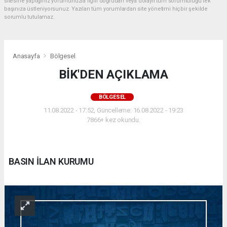
sitesine yaptığınız yorumunuzla ilgili doğrudan veya dolaylı tüm sorumluluğu tek
başınıza üstleniyorsunuz. Yazılan tüm yorumlardan site yönetimi hiçbir şekilde
sorumlu tutulamaz.
Anasayfa
Bölgesel
BİK'DEN AÇIKLAMA
BÖLGESEL
11.08.2022 - 17:52, Güncelleme: 16.08.2022 - 19:23
7866+ kez okundu.
BASIN İLAN KURUMU