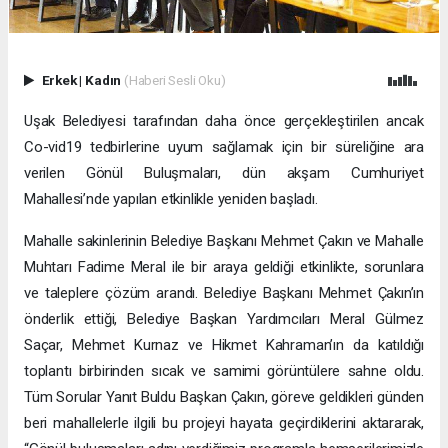
Erkek
|
Kadın
(Haberi Sesli Oku)
Uşak Belediyesi tarafından daha önce gerçekleştirilen ancak
Co-vid19 tedbirlerine uyum sağlamak için bir süreliğine ara
verilen Gönül Buluşmaları, dün akşam Cumhuriyet
Mahallesi’nde yapılan etkinlikle yeniden başladı.
Mahalle sakinlerinin Belediye Başkanı Mehmet Çakın ve Mahalle
Muhtarı Fadime Meral ile bir araya geldiği etkinlikte, sorunlara
ve taleplere çözüm arandı. Belediye Başkanı Mehmet Çakın’ın
önderlik ettiği, Belediye Başkan Yardımcıları Meral Gülmez
Saçar, Mehmet Kurnaz ve Hikmet Kahraman’ın da katıldığı
toplantı birbirinden sıcak ve samimi görüntülere sahne oldu.
Tüm Sorular Yanıt Buldu Başkan Çakın, göreve geldikleri günden
beri mahallelerle ilgili bu projeyi hayata geçirdiklerini aktararak,