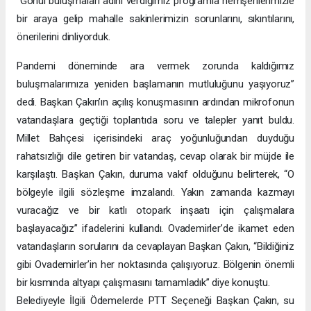
“Gönül buluşmaları adını verdiğimiz programla hemşerilerimizle
bir araya gelip mahalle sakinlerimizin sorunlarını, sıkıntılarını,
önerilerini dinliyorduk.
Pandemi döneminde ara vermek zorunda kaldığımız
buluşmalarımıza yeniden başlamanın mutluluğunu yaşıyoruz”
dedi. Başkan Çakın’ın açılış konuşmasının ardından mikrofonun
vatandaşlara geçtiği toplantıda soru ve talepler yanıt buldu.
Millet Bahçesi içerisindeki araç yoğunluğundan duyduğu
rahatsızlığı dile getiren bir vatandaş, cevap olarak bir müjde ile
karşılaştı. Başkan Çakın, duruma vakıf olduğunu belirterek, “O
bölgeyle ilgili sözleşme imzalandı. Yakın zamanda kazmayı
vuracağız ve bir katlı otopark inşaatı için çalışmalara
başlayacağız” ifadelerini kullandı. Ovademirler’de ikamet eden
vatandaşların sorularını da cevaplayan Başkan Çakın, “Bildiğiniz
gibi Ovademirler’in her noktasında çalışıyoruz. Bölgenin önemli
bir kısmında altyapı çalışmasını tamamladık” diye konuştu.
Belediyeyle İlgili Ödemelerde PTT Seçeneği Başkan Çakın, su