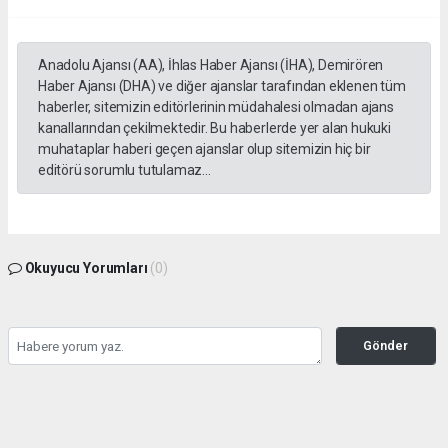
Anadolu Ajansı (AA), İhlas Haber Ajansı (İHA), Demirören
Haber Ajansı (DHA) ve diğer ajanslar tarafından eklenen tüm
haberler, sitemizin editörlerinin müdahalesi olmadan ajans
kanallarından çekilmektedir. Bu haberlerde yer alan hukuki
muhataplar haberi geçen ajanslar olup sitemizin hiç bir
editörü sorumlu tutulamaz...
Okuyucu Yorumları
(0)
Gönder
Yorum yazarak Topluluk Kuralları’nı kabul etmiş bulunuyor ve yesilbanazgazetesi.net
sitesine yaptığınız yorumunuzla ilgili doğrudan veya dolaylı tüm sorumluluğu tek
başınıza üstleniyorsunuz. Yazılan tüm yorumlardan site yönetimi hiçbir şekilde
sorumlu tutulamaz.