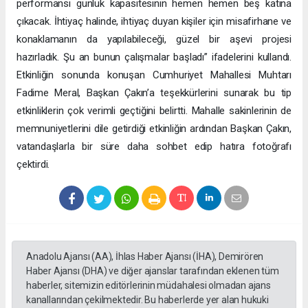
performansı günlük kapasitesinin hemen hemen beş katına
çıkacak. İhtiyaç halinde, ihtiyaç duyan kişiler için misafirhane ve
konaklamanın da yapılabileceği, güzel bir aşevi projesi
hazırladık. Şu an bunun çalışmalar başladı” ifadelerini kullandı.
Etkinliğin sonunda konuşan Cumhuriyet Mahallesi Muhtarı
Fadime Meral, Başkan Çakın’a teşekkürlerini sunarak bu tip
etkinliklerin çok verimli geçtiğini belirtti. Mahalle sakinlerinin de
memnuniyetlerini dile getirdiği etkinliğin ardından Başkan Çakın,
vatandaşlarla bir süre daha sohbet edip hatıra fotoğrafı
çektirdi.
Anadolu Ajansı (AA), İhlas Haber Ajansı (İHA), Demirören
Haber Ajansı (DHA) ve diğer ajanslar tarafından eklenen tüm
haberler, sitemizin editörlerinin müdahalesi olmadan ajans
kanallarından çekilmektedir. Bu haberlerde yer alan hukuki