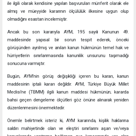
ile ilgili olarak kendisine yapılan başvuruları münferit olarak ele
almış ve müeyyide kararının ölçülülük ilkesine uygun olup
olmadığını esastan incelemiştir.
Ancak bu son kararıyla AYM, 195 sayılı Kanunun 49.
maddesinde yapısal bir sorun tespit ederek, önceki
görüşünden ayrılmış ve anılan kanun hükmünün temel hak ve
hürriyetlerin sınırlanmasında kanunilik unsurunu taşımadığı
sonucuna varmıştır.
Bugün, AYM’nin görüş değişikliği içeren bu kararı, kanun
maddesinin iptali kararı değildir. AYM, Türkiye Büyük Millet
Meclisi’ne (TBMM) ilgili kanun maddesi hükmünün; kararda
bahsi geçen dengeleme ölçütleri göz önüne alınarak yeniden
düzenlenmesini önermektedir.
Önemle belirtmek isteriz ki, AYM kararında, kişilik haklarına
saldırı mahiyetinde olan ve eleştiri sınırlarını aşan ve/veya