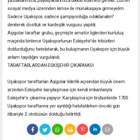
yazdıklarımıza, paylaştıklarımıza dikkat edilmesi gerekir. Lütfen
sosyal medya üzerinden kimse ile münakaşaya girmeyelim.
Sadece Uşakspor, sadece şampiyonluğa odaklanalım”
denilerek dostluk ve kardeşlik vurgusu yapıldı.
Aşigolar taraftar grubu, geçmişte amatör liglerden kurtuluş
maçında binlerce Uşaksporlunun Eskişehir’de tribünleri
doldurduğunu hatırlatarak, bu buluşmanın Uşakspor için büyük
anlam taşıdığını vurgulandı.
TARAFTARLARDAN ESKİŞEHİR ÇIKARMASI
Uşakspor taraftarları Aşigolar liderlik açısından büyük önem
arzeden Eskişehir karşılaşması için kendi imkanlarıyla
Eskişehir’e çıkarma yapıyor. Karşılaşma için tirübünlerde 1700
Uşakspor taraftarına yer ayrıldığı hatırlatılırken önceki gün
itibariyle 2 otobüsün dolduğu belirtildi.