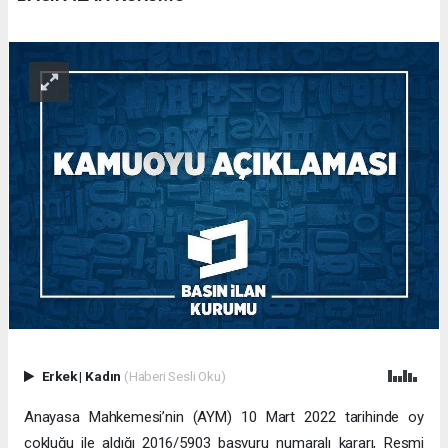
Erkek
|
Kadın
(Haberi Sesli Oku)
Anayasa Mahkemesi’nin (AYM) 10 Mart 2022 tarihinde oy
çokluğu ile aldığı 2016/5903 başvuru numaralı kararı, Resmi