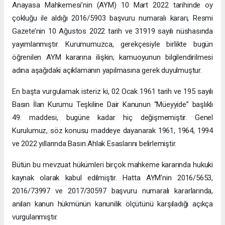
Anayasa Mahkemesi’nin (AYM) 10 Mart 2022 tarihinde oy
çokluğu ile aldığı 2016/5903 başvuru numaralı kararı, Resmi
Gazete’nin 10 Ağustos 2022 tarih ve 31919 sayılı nüshasında
yayımlanmıştır. Kurumumuzca, gerekçesiyle birlikte bugün
öğrenilen AYM kararına ilişkin; kamuoyunun bilgilendirilmesi
adına aşağıdaki açıklamanın yapılmasına gerek duyulmuştur.
En başta vurgulamak isteriz ki, 02 Ocak 1961 tarih ve 195 sayılı
Basın İlan Kurumu Teşkiline Dair Kanunun “Müeyyide” başlıklı
49. maddesi, bugüne kadar hiç değişmemiştir. Genel
Kurulumuz, söz konusu maddeye dayanarak 1961, 1964, 1994
ve 2022 yıllarında Basın Ahlak Esaslarını belirlemiştir.
Bütün bu mevzuat hükümleri birçok mahkeme kararında hukuki
kaynak olarak kabul edilmiştir. Hatta AYM’nin 2016/5653,
2016/73997 ve 2017/30597 başvuru numaralı kararlarında,
anılan kanun hükmünün kanunilik ölçütünü karşıladığı açıkça
vurgulanmıştır.