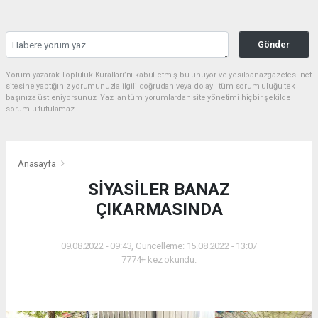
Gönder
Yorum yazarak Topluluk Kuralları’nı kabul etmiş bulunuyor ve yesilbanazgazetesi.net
sitesine yaptığınız yorumunuzla ilgili doğrudan veya dolaylı tüm sorumluluğu tek
başınıza üstleniyorsunuz. Yazılan tüm yorumlardan site yönetimi hiçbir şekilde
sorumlu tutulamaz.
Anasayfa
SİYASİLER BANAZ
ÇIKARMASINDA
09.08.2022 - 09:43, Güncelleme: 15.08.2022 - 13:07
7774+ kez okundu.