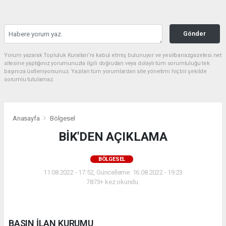
Gönder
Yorum yazarak Topluluk Kuralları’nı kabul etmiş bulunuyor ve yesilbanazgazetesi.net
sitesine yaptığınız yorumunuzla ilgili doğrudan veya dolaylı tüm sorumluluğu tek
başınıza üstleniyorsunuz. Yazılan tüm yorumlardan site yönetimi hiçbir şekilde
sorumlu tutulamaz.
Anasayfa
Bölgesel
BİK'DEN AÇIKLAMA
BÖLGESEL
11.08.2022 - 17:52, Güncelleme: 16.08.2022 - 19:23
7873+ kez okundu.
BASIN İLAN KURUMU