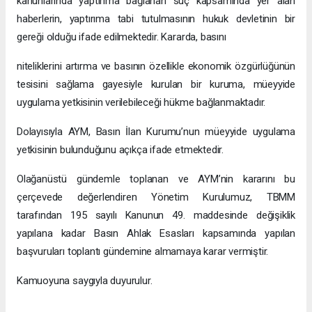
kanunlarında yaptırıma bağlanan suç kapsamında yer alan
haberlerin, yaptırıma tabi tutulmasının hukuk devletinin bir
gereği olduğu ifade edilmektedir. Kararda, basını
niteliklerini artırma ve basının özellikle ekonomik özgürlüğünün
tesisini sağlama gayesiyle kurulan bir kuruma, müeyyide
uygulama yetkisinin verilebileceği hükme bağlanmaktadır.
Dolayısıyla AYM, Basın İlan Kurumu’nun müeyyide uygulama
yetkisinin bulunduğunu açıkça ifade etmektedir.
Olağanüstü gündemle toplanan ve AYM’nin kararını bu
çerçevede değerlendiren Yönetim Kurulumuz, TBMM
tarafından 195 sayılı Kanunun 49. maddesinde değişiklik
yapılana kadar Basın Ahlak Esasları kapsamında yapılan
başvuruları toplantı gündemine almamaya karar vermiştir.
Kamuoyuna saygıyla duyurulur.