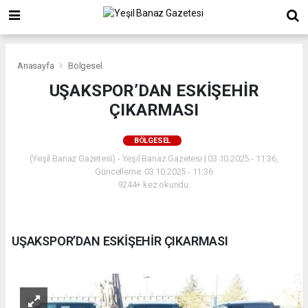
Anasayfa
Bölgesel
UŞAKSPOR’DAN ESKİŞEHİR
ÇIKARMASI
BÖLGESEL
(Yeşil Banaz Gazetesi) - Yeşil Banaz Gazetesi | 03.10.2025 - 11:36,
Güncelleme: 03.10.2025 - 11:36
9244+ kez okundu.
UŞAKSPOR’DAN ESKİŞEHİR ÇIKARMASI