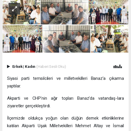
Erkek
|
Kadın
(Haberi Sesli Oku)
Siyasi parti temsilcileri ve milletvekilleri Banaz’a çıkarma
yaptılar.
Akparti ve CHP’nin ağır topları Banaz’da vatandaş-lara
ziyaretler gerçekleştirdi.
İlçemizde oldukça yoğun olan düğün dernek etkinliklerine
katılan Akparti Uşak Milletvekilleri Mehmet Altay ve İsmail