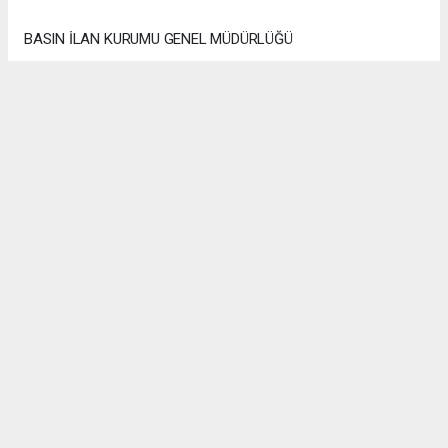
BASIN İLAN KURUMU GENEL MÜDÜRLÜĞÜ
Anadolu Ajansı (AA), İhlas Haber Ajansı (İHA), Demirören
Haber Ajansı (DHA) ve diğer ajanslar tarafından eklenen tüm
haberler, sitemizin editörlerinin müdahalesi olmadan ajans
kanallarından çekilmektedir. Bu haberlerde yer alan hukuki
muhataplar haberi geçen ajanslar olup sitemizin hiç bir
editörü sorumlu tutulamaz...
Okuyucu Yorumları
(0)