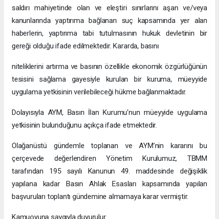
saldırı mahiyetinde olan ve eleştiri sınırlarını aşan ve/veya
kanunlarında yaptırıma bağlanan suç kapsamında yer alan
haberlerin, yaptırıma tabi tutulmasının hukuk devletinin bir
gereği olduğu ifade edilmektedir. Kararda, basını
niteliklerini artırma ve basının özellikle ekonomik özgürlüğünün
tesisini sağlama gayesiyle kurulan bir kuruma, müeyyide
uygulama yetkisinin verilebileceği hükme bağlanmaktadır.
Dolayısıyla AYM, Basın İlan Kurumu’nun müeyyide uygulama
yetkisinin bulunduğunu açıkça ifade etmektedir.
Olağanüstü gündemle toplanan ve AYM’nin kararını bu
çerçevede değerlendiren Yönetim Kurulumuz, TBMM
tarafından 195 sayılı Kanunun 49. maddesinde değişiklik
yapılana kadar Basın Ahlak Esasları kapsamında yapılan
başvuruları toplantı gündemine almamaya karar vermiştir.
Kamuoyuna saygıyla duyurulur.