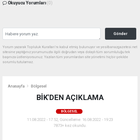
Okuyucu Yorumları
(0)
Gönder
Yorum yazarak Topluluk Kuralları’nı kabul etmiş bulunuyor ve yesilbanazgazetesi.net
sitesine yaptığınız yorumunuzla ilgili doğrudan veya dolaylı tüm sorumluluğu tek
başınıza üstleniyorsunuz. Yazılan tüm yorumlardan site yönetimi hiçbir şekilde
sorumlu tutulamaz.
Anasayfa
Bölgesel
BİK'DEN AÇIKLAMA
BÖLGESEL
11.08.2022 - 17:52, Güncelleme: 16.08.2022 - 19:23
7873+ kez okundu.