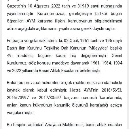
Gazete’nin 10 Ağustos 2022 tarih ve 31919 sayılı nüshasında
yayımlanmıştır. Kurumumuzca, gerekçesiyle birlikte bugün
öğrenilen AYM kararına ilişkin; kamuoyunun bilgilendirilmesi
adına aşağıdaki açıklamanın yapılmasına gerek duyulmuştur.
En başta vurgulamak isteriz ki, 02 Ocak 1961 tarih ve 195 sayılı
Basın İlan Kurumu Teşkiline Dair Kanunun “Müeyyide” başlıklı
49. maddesi, bugüne kadar hiç değişmemiştir. Genel
Kurulumuz, söz konusu maddeye dayanarak 1961, 1964, 1994
ve 2022 yıllarında Basın Ahlak Esaslarını belirlemiştir.
Bütün bu mevzuat hükümleri birçok mahkeme kararında hukuki
kaynak olarak kabul edilmiştir. Hatta AYM’nin 2016/5653,
2016/73997 ve 2017/30597 başvuru numaralı kararlarında,
anılan kanun hükmünün kanunilik ölçütünü karşıladığı açıkça
vurgulanmıştır.
Bu tespitin ardından Anayasa Mahkemesi, basın ahlak esasları