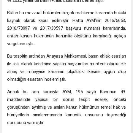
ve 2022 yıllarında Basın Ahlak Esaslarını belirlemiştir.
Bütün bu mevzuat hükümleri birçok mahkeme kararında hukuki
kaynak olarak kabul edilmiştir. Hatta AYM’nin 2016/5653,
2016/73997 ve 2017/30597 başvuru numaralı kararlarında,
anılan kanun hükmünün kanunilik ölçütünü karşıladığı açıkça
vurgulanmıştır.
Bu tespitin ardından Anayasa Mahkemesi, basın ahlak esasları
ile ilgili olarak kendisine yapılan başvuruları münferit olarak ele
almış ve müeyyide kararının ölçülülük ilkesine uygun olup
olmadığını esastan incelemiştir.
Ancak bu son kararıyla AYM, 195 sayılı Kanunun 49.
maddesinde yapısal bir sorun tespit ederek, önceki
görüşünden ayrılmış ve anılan kanun hükmünün temel hak ve
hürriyetlerin sınırlanmasında kanunilik unsurunu taşımadığı
sonucuna varmıştır.