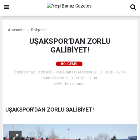
Anasayfa
Bölgesel
UŞAKSPOR’DAN ZORLU
GALİBİYET!
BÖLGESEL
(Yeşil Banaz Gazetesi) - Yeşil Banaz Gazetesi | 21.01.2026 - 17:04,
Güncelleme: 21.01.2026 - 17:04
6089+ kez okundu.
UŞAKSPOR’DAN ZORLU GALİBİYET!