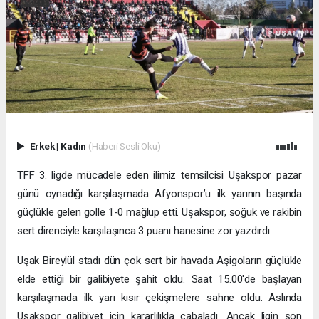
Erkek
|
Kadın
(Haberi Sesli Oku)
TFF 3. ligde mücadele eden ilimiz temsilcisi Uşakspor pazar
günü oynadığı karşılaşmada Afyonspor’u ilk yarının başında
güçlükle gelen golle 1-0 mağlup etti. Uşakspor, soğuk ve rakibin
sert direnciyle karşılaşınca 3 puanı hanesine zor yazdırdı.
Uşak Bireylül stadı dün çok sert bir havada Aşigoların güçlükle
elde ettiği bir galibiyete şahit oldu. Saat 15.00'de başlayan
karşılaşmada ilk yarı kısır çekişmelere sahne oldu. Aslında
Uşakspor galibiyet için kararlılıkla çabaladı. Ancak ligin son