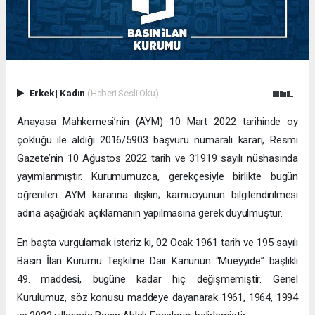
Erkek
|
Kadın
(Haberi Sesli Oku)
Anayasa Mahkemesi’nin (AYM) 10 Mart 2022 tarihinde oy
çokluğu ile aldığı 2016/5903 başvuru numaralı kararı, Resmi
Gazete’nin 10 Ağustos 2022 tarih ve 31919 sayılı nüshasında
yayımlanmıştır. Kurumumuzca, gerekçesiyle birlikte bugün
öğrenilen AYM kararına ilişkin; kamuoyunun bilgilendirilmesi
adına aşağıdaki açıklamanın yapılmasına gerek duyulmuştur.
En başta vurgulamak isteriz ki, 02 Ocak 1961 tarih ve 195 sayılı
Basın İlan Kurumu Teşkiline Dair Kanunun “Müeyyide” başlıklı
49. maddesi, bugüne kadar hiç değişmemiştir. Genel
Kurulumuz, söz konusu maddeye dayanarak 1961, 1964, 1994