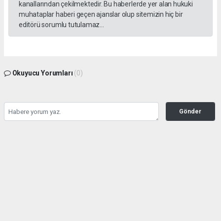
kanallarından çekilmektedir. Bu haberlerde yer alan hukuki
muhataplar haberi geçen ajanslar olup sitemizin hiç bir
editörü sorumlu tutulamaz...
Okuyucu Yorumları
(0)
Gönder
Yorum yazarak Topluluk Kuralları’nı kabul etmiş bulunuyor ve yesilbanazgazetesi.net
sitesine yaptığınız yorumunuzla ilgili doğrudan veya dolaylı tüm sorumluluğu tek
başınıza üstleniyorsunuz. Yazılan tüm yorumlardan site yönetimi hiçbir şekilde
sorumlu tutulamaz.
haber paketi
haber scripti
haber yazılımı
Tüm hakları saklı tutulmaktadır.Copyright 2026©