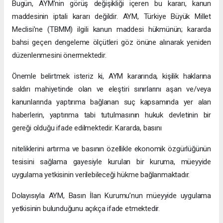
Bugün, AYM’nin görüş değişikliği içeren bu kararı, kanun
maddesinin iptali kararı değildir. AYM, Türkiye Büyük Millet
Meclisi’ne (TBMM) ilgili kanun maddesi hükmünün; kararda
bahsi geçen dengeleme ölçütleri göz önüne alınarak yeniden
düzenlenmesini önermektedir.
Önemle belirtmek isteriz ki, AYM kararında, kişilik haklarına
saldırı mahiyetinde olan ve eleştiri sınırlarını aşan ve/veya
kanunlarında yaptırıma bağlanan suç kapsamında yer alan
haberlerin, yaptırıma tabi tutulmasının hukuk devletinin bir
gereği olduğu ifade edilmektedir. Kararda, basını
niteliklerini artırma ve basının özellikle ekonomik özgürlüğünün
tesisini sağlama gayesiyle kurulan bir kuruma, müeyyide
uygulama yetkisinin verilebileceği hükme bağlanmaktadır.
Dolayısıyla AYM, Basın İlan Kurumu’nun müeyyide uygulama
yetkisinin bulunduğunu açıkça ifade etmektedir.