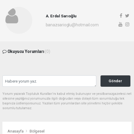
A. Erdal Sarıoğlu
banazsarioglu@hotmail.com
Okuyucu Yorumları
(0)
Gönder
Yorum yazarak Topluluk Kuralları’nı kabul etmiş bulunuyor ve yesilbanazgazetesi.net
sitesine yaptığınız yorumunuzla ilgili doğrudan veya dolaylı tüm sorumluluğu tek
başınıza üstleniyorsunuz. Yazılan tüm yorumlardan site yönetimi hiçbir şekilde
sorumlu tutulamaz.
Anasayfa
Bölgesel