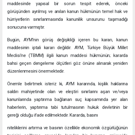
maddesinde yapısal bir sorun tespit ederek, önceki
görüşünden ayrılmış ve anılan kanun hükmünün temel hak ve
hürriyetlerin sınırlanmasında kanunilik unsurunu taşımadığı
sonucuna varmıştır.
Bugün, AYM’nin görüş değişikliği içeren bu kararı, kanun
maddesinin iptali kararı değildir. AYM, Türkiye Büyük Millet
Meclisi’ne (TBMM) ilgili kanun maddesi hükmünün; kararda
bahsi geçen dengeleme ölçütleri göz önüne alınarak yeniden
düzenlenmesini önermektedir.
Önemle belirtmek isteriz ki, AYM kararında, kişilik haklarına
saldırı mahiyetinde olan ve eleştiri sınırlarını aşan ve/veya
kanunlarında yaptırıma bağlanan suç kapsamında yer alan
haberlerin, yaptırıma tabi tutulmasının hukuk devletinin bir
gereği olduğu ifade edilmektedir. Kararda, basını
niteliklerini artırma ve basının özellikle ekonomik özgürlüğünün