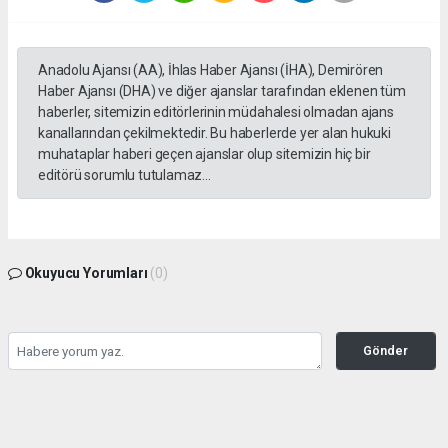
Anadolu Ajansı (AA), İhlas Haber Ajansı (İHA), Demirören
Haber Ajansı (DHA) ve diğer ajanslar tarafından eklenen tüm
haberler, sitemizin editörlerinin müdahalesi olmadan ajans
kanallarından çekilmektedir. Bu haberlerde yer alan hukuki
muhataplar haberi geçen ajanslar olup sitemizin hiç bir
editörü sorumlu tutulamaz...
Okuyucu Yorumları
(0)
Gönder
Yorum yazarak Topluluk Kuralları’nı kabul etmiş bulunuyor ve yesilbanazgazetesi.net
sitesine yaptığınız yorumunuzla ilgili doğrudan veya dolaylı tüm sorumluluğu tek
başınıza üstleniyorsunuz. Yazılan tüm yorumlardan site yönetimi hiçbir şekilde
sorumlu tutulamaz.