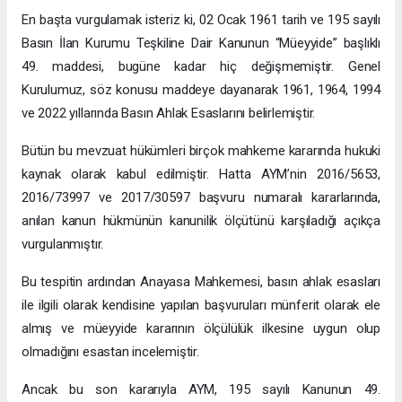
En başta vurgulamak isteriz ki, 02 Ocak 1961 tarih ve 195 sayılı
Basın İlan Kurumu Teşkiline Dair Kanunun “Müeyyide” başlıklı
49. maddesi, bugüne kadar hiç değişmemiştir. Genel
Kurulumuz, söz konusu maddeye dayanarak 1961, 1964, 1994
ve 2022 yıllarında Basın Ahlak Esaslarını belirlemiştir.
Bütün bu mevzuat hükümleri birçok mahkeme kararında hukuki
kaynak olarak kabul edilmiştir. Hatta AYM’nin 2016/5653,
2016/73997 ve 2017/30597 başvuru numaralı kararlarında,
anılan kanun hükmünün kanunilik ölçütünü karşıladığı açıkça
vurgulanmıştır.
Bu tespitin ardından Anayasa Mahkemesi, basın ahlak esasları
ile ilgili olarak kendisine yapılan başvuruları münferit olarak ele
almış ve müeyyide kararının ölçülülük ilkesine uygun olup
olmadığını esastan incelemiştir.
Ancak bu son kararıyla AYM, 195 sayılı Kanunun 49.