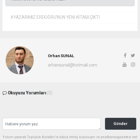
#YAZARIMIZ ERDOĞRU’NUN YENİ KİTABI ÇIKTI
Orhan SUNAL
orhansunal@hotmail.com
Okuyucu Yorumları
(0)
Gönder
Yorum yazarak Topluluk Kuralları’nı kabul etmiş bulunuyor ve yesilbanazgazetesi.net