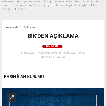
sitesine yaptığınız yorumunuzla ilgili doğrudan veya dolaylı tüm sorumluluğu tek
başınıza üstleniyorsunuz. Yazılan tüm yorumlardan site yönetimi hiçbir şekilde
sorumlu tutulamaz.
Anasayfa
Bölgesel
BİK'DEN AÇIKLAMA
BÖLGESEL
11.08.2022 - 17:52, Güncelleme: 16.08.2022 - 19:23
7882+ kez okundu.
BASIN İLAN KURUMU