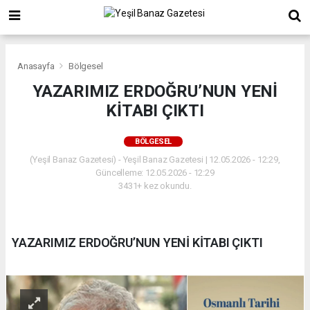
Anasayfa
Bölgesel
YAZARIMIZ ERDOĞRU’NUN YENİ
KİTABI ÇIKTI
BÖLGESEL
(Yeşil Banaz Gazetesi) - Yeşil Banaz Gazetesi | 12.05.2026 - 12:29,
Güncelleme: 12.05.2026 - 12:29
3431+ kez okundu.
YAZARIMIZ ERDOĞRU’NUN YENİ KİTABI ÇIKTI