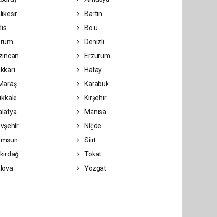
lıkesir
Bartın
lis
Bolu
orum
Denizli
zincan
Erzurum
kkari
Hatay
Maraş
Karabük
ıkkale
Kırşehir
latya
Manisa
vşehir
Niğde
amsun
Siirt
kirdağ
Tokat
lova
Yozgat