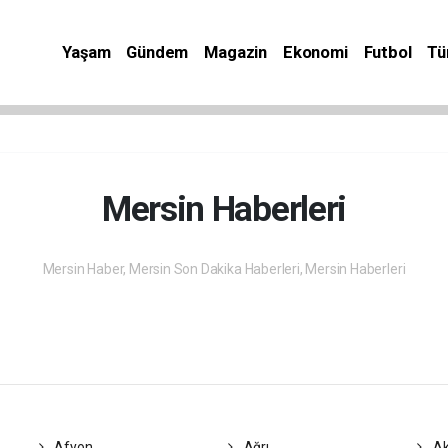
Yaşam
Gündem
Magazin
Ekonomi
Futbol
Tü
Mersin Haberleri
Mersin Haber, Mersin Son Dakika Haberleri, Mersin Haberleri
Afyon
Ağrı
Ak