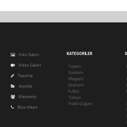
KATEGORİLER
S
Foto Galeri
Video Galeri
Yaşam
Gündem
Yazarlar
Magazin
Ekonomi
Arşivler
Futbol
Künyemiz
Türkiye
Politik Güğüm
Bize Ulaşın