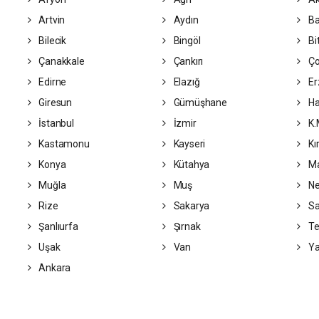
Artvin
Aydın
Ba
Bilecik
Bingöl
Bit
Çanakkale
Çankırı
Ç
Edirne
Elazığ
Er
Giresun
Gümüşhane
Ha
İstanbul
İzmir
K.
Kastamonu
Kayseri
Kır
Konya
Kütahya
Ma
Muğla
Muş
Ne
Rize
Sakarya
S
Şanlıurfa
Şırnak
Te
Uşak
Van
Ya
Ankara