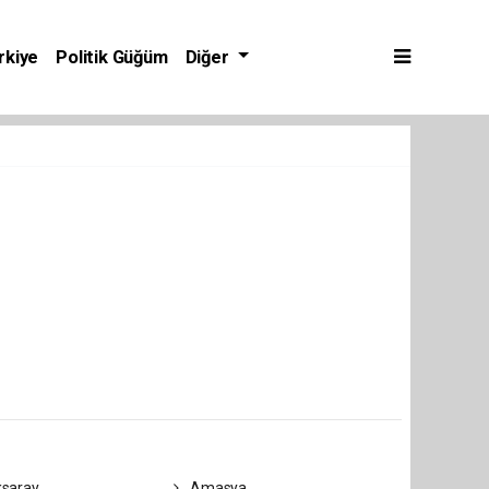
rkiye
Politik Güğüm
Diğer
saray
Amasya