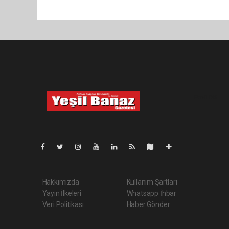
Pro-0.048
Hakkımızda
Kullanım Şartları
Yayın İlkeleri
Whatsapp İhbar
Veri Politikası
Haber Gönder