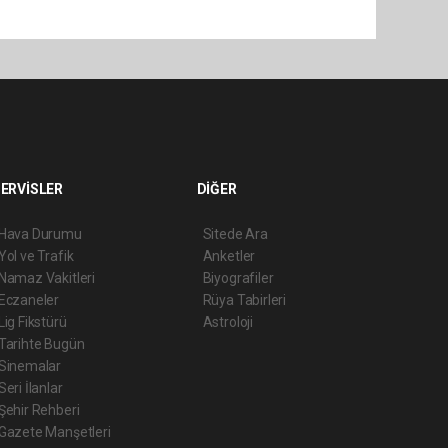
ERVİSLER
DİĞER
Hava Durumu
Sitede Ara
Yol ve Trafik
Anketler
Namaz Vakitleri
Biyografiler
Eczaneler
Rüya Tabirleri
Lig Fikstürü
Astroloji
Tarihte Bugün
Sinemalar
Seri İlanlar
Şehir Rehberi
Gazete Manşetleri