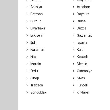
Antalya
Ardahan
Batman
Bayburt
Burdur
Bursa
Diyarbakır
Düzce
Eskişehir
Gaziantep
Iğdır
Isparta
Karaman
Kars
Kilis
Kocaeli
Mardin
Mersin
Ordu
Osmaniye
Sinop
Sivas
Trabzon
Tunceli
Zonguldak
Kırklareli