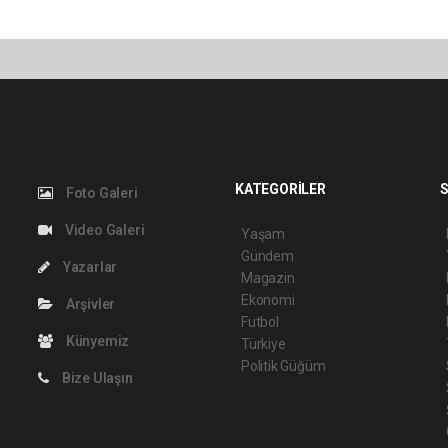
KATEGORİLER
S
Foto Galeri
Video Galeri
Yaşam
Gündem
Yazarlar
Magazin
Ekonomi
Arşivler
Futbol
Künyemiz
Türkiye
Politik Güğüm
Bize Ulaşın