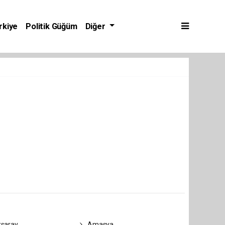
rkiye
Politik Güğüm
Diğer
saray
Amasya