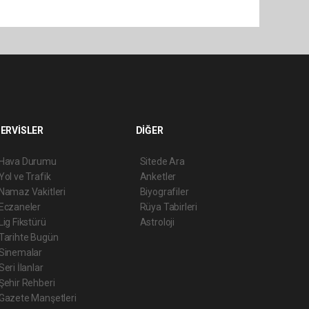
ERVİSLER
DİĞER
Hava Durumu
Sitede Ara
Yol ve Trafik
Anketler
Namaz Vakitleri
Biyografiler
Eczaneler
Rüya Tabirleri
Lig Fikstürü
Astroloji
Tarihte Bugün
Sinemalar
Seri İlanlar
Şehir Rehberi
Gazete Manşetleri