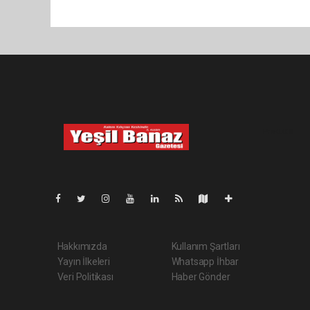
Pro-0.031
Hakkımızda
Kullanım Şartları
Yayın İlkeleri
Whatsapp İhbar
Veri Politikası
Haber Gönder