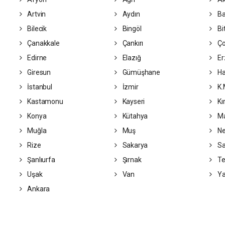
Artvin
Aydın
Ba
Bilecik
Bingöl
Bit
Çanakkale
Çankırı
Ç
Edirne
Elazığ
Er
Giresun
Gümüşhane
Ha
İstanbul
İzmir
K.
Kastamonu
Kayseri
Kır
Konya
Kütahya
Ma
Muğla
Muş
Ne
Rize
Sakarya
S
Şanlıurfa
Şırnak
Te
Uşak
Van
Ya
Ankara