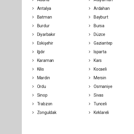
Antalya
Ardahan
Batman
Bayburt
Burdur
Bursa
Diyarbakır
Düzce
Eskişehir
Gaziantep
Iğdır
Isparta
Karaman
Kars
Kilis
Kocaeli
Mardin
Mersin
Ordu
Osmaniye
Sinop
Sivas
Trabzon
Tunceli
Zonguldak
Kırklareli