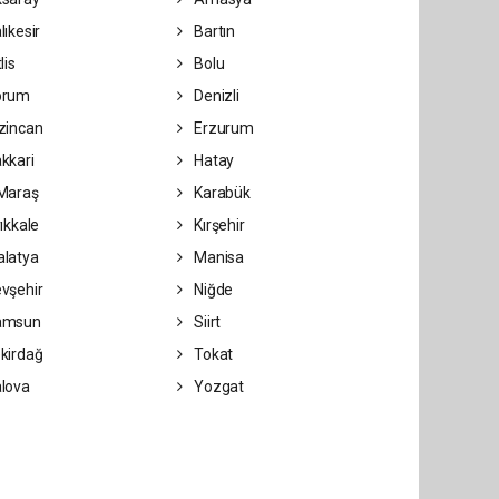
lıkesir
Bartın
lis
Bolu
orum
Denizli
zincan
Erzurum
kkari
Hatay
Maraş
Karabük
ıkkale
Kırşehir
latya
Manisa
vşehir
Niğde
amsun
Siirt
kirdağ
Tokat
lova
Yozgat