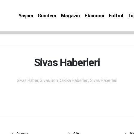
Yaşam
Gündem
Magazin
Ekonomi
Futbol
Tü
Sivas Haberleri
Sivas Haber, Sivas Son Dakika Haberleri, Sivas Haberleri
Afyon
Ağrı
Ak