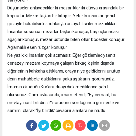
sanıyorlar?
Düşünseler anlayacaklar ki mezarlıklar iki dünya arasındaki bir
köprüdür. Mezar taşları bir kitaptır. Yeter ki insanlar gönül
gözüyle bakabilsinler, ruhlarıyla anlayabilsinler mezarlıkları.
İnsanlar susunca mezarlar taşları konuşur, baş uçlarındaki
ağaçlar konuşur, mezar üstünde biten otlar böcekler konuşur.
Ağlamaklı esen rüzgar konuşur.
Ne yazık ki insanlar çok acımasız. Eğer gözlemlediyseniz
cenazeyi mezara koymaya çalışan birkaç kişinin dışında
diğerlerinin kahkaha attıklarını, oraya niye geldiklerini unutup
derin muhabbete daldıklarını, şakalaştıklarını görürsünüz.
İmamın okuduğu Kur’anı, duayı dinlemediklerine şahit
olursunuz. Cami avlusunda, imam efendi, “Ey cemaat, bu
mevtayı nasıl bilirdiniz?”sorusunu sorduğunda gür sesle ve
samimi olarak “İyi bilirdik”cevabını alanlara ne mutlu!...