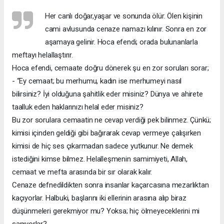
Her canlı doğar,yaşar ve sonunda ölür. Ölen kişinin
cami avlusunda cenaze namazı kılınır. Sonra en zor
aşamaya gelinir. Hoca efendi; orada bulunanlarla
meftayı helallaştırır.
Hoca efendi, cemaate doğru dönerek şu en zor soruları sorar;
- “Ey cemaat; bu merhumu, kadın ise merhumeyi nasıl
bilirsiniz? İyi olduğuna şahitlik eder misiniz? Dünya ve ahirete
taalluk eden haklarınızı helal eder misiniz?
Bu zor sorulara cemaatin ne cevap verdiği pek bilinmez. Çünkü;
kimisi içinden geldiği gibi bağırarak cevap vermeye çalışırken
kimisi de hiç ses çıkarmadan sadece yutkunur. Ne demek
istediğini kimse bilmez. Helalleşmenin samimiyeti, Allah,
cemaat ve mefta arasında bir sır olarak kalır.
Cenaze defnedildikten sonra insanlar kaçarcasına mezarlıktan
kaçıyorlar. Halbuki, başlarını iki ellerinin arasına alıp biraz
düşünmeleri gerekmiyor mu? Yoksa; hiç ölmeyeceklerini mi