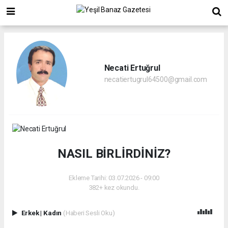
Necati Ertuğrul
necatiertugrul64500@gmail.com
NASIL BİRLİRDİNİZ?
Ekleme Tarihi: 03.07.2026 - 09:00
382+ kez okundu.
Erkek
|
Kadın
(Haberi Sesli Oku)