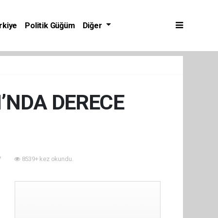
rkiye
Politik Güğüm
Diğer
’NDA DERECE
7
8539+ kez okundu.