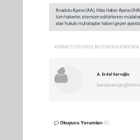
Anadolu Ajansı (AA), İhlas Haber Ajansı (İH
tüm haberler, sitemizin editörlerinin müdaha
alan hukuki muhataplar haberi geçen ajanslar
#BANAZLI SPORCULAR DÜNYA KUPASI’NDA 
A. Erdal Sarıoğlu
banazsarioglu@hotma
Okuyucu Yorumları
(0)