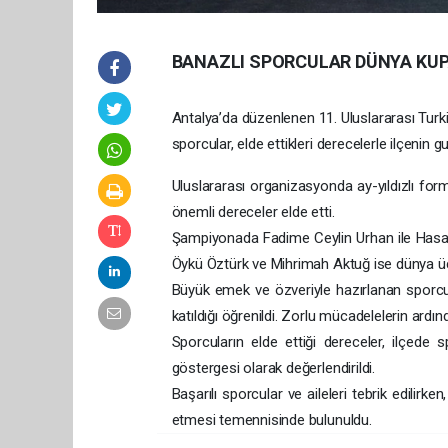
BANAZLI SPORCULAR DÜNYA KUPA
Antalya’da düzenlenen 11. Uluslararası T
sporcular, elde ettikleri derecelerle ilçenin g
Uluslararası organizasyonda ay-yıldızlı form
önemli dereceler elde etti.
Şampiyonada Fadime Ceylin Urhan ile Hasan
Öykü Öztürk ve Mihrimah Aktuğ ise dünya üç
Büyük emek ve özveriyle hazırlanan sporcu
katıldığı öğrenildi. Zorlu mücadelelerin ardı
Sporcuların elde ettiği dereceler, ilçede 
göstergesi olarak değerlendirildi.
Başarılı sporcular ve aileleri tebrik edilirk
etmesi temennisinde bulunuldu.