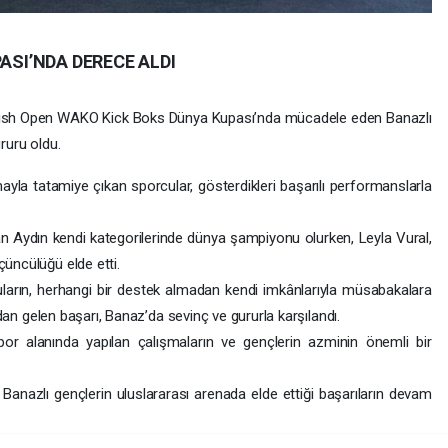
SI’NDA DERECE ALDI
urkish Open WAKO Kick Boks Dünya Kupası’nda mücadele eden Banazlı
ururu oldu.
ayla tatamiye çıkan sporcular, gösterdikleri başarılı performanslarla
 Aydın kendi kategorilerinde dünya şampiyonu olurken, Leyla Vural,
üncülüğü elde etti.
ların, herhangi bir destek almadan kendi imkânlarıyla müsabakalara
ndan gelen başarı, Banaz’da sevinç ve gururla karşılandı.
spor alanında yapılan çalışmaların ve gençlerin azminin önemli bir
en, Banazlı gençlerin uluslararası arenada elde ettiği başarıların devam