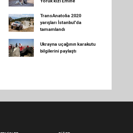
Yörük kızı Emine
TransAnatolia 2020
yarışları İstanbul'da
tamamlandı
Ukrayna uçağının karakutu
bilgilerini paylaştı