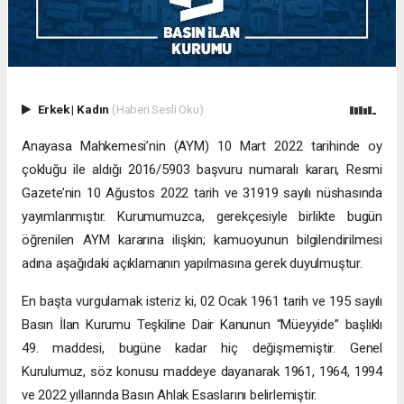
Erkek
|
Kadın
(Haberi Sesli Oku)
Anayasa Mahkemesi’nin (AYM) 10 Mart 2022 tarihinde oy
çokluğu ile aldığı 2016/5903 başvuru numaralı kararı, Resmi
Gazete’nin 10 Ağustos 2022 tarih ve 31919 sayılı nüshasında
yayımlanmıştır. Kurumumuzca, gerekçesiyle birlikte bugün
öğrenilen AYM kararına ilişkin; kamuoyunun bilgilendirilmesi
adına aşağıdaki açıklamanın yapılmasına gerek duyulmuştur.
En başta vurgulamak isteriz ki, 02 Ocak 1961 tarih ve 195 sayılı
Basın İlan Kurumu Teşkiline Dair Kanunun “Müeyyide” başlıklı
49. maddesi, bugüne kadar hiç değişmemiştir. Genel
Kurulumuz, söz konusu maddeye dayanarak 1961, 1964, 1994
ve 2022 yıllarında Basın Ahlak Esaslarını belirlemiştir.