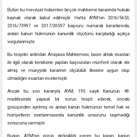
Bütün bu mevzuat hükümleri birçok mahkeme kararında hukuki
kaynak olarak kabul edilmiştir. Hatta AYM’nin 2016/5653,
2016/73997 ve 2017/30597 başvuru numaralı kararlarında,
anılan kanun hükmünün kanunilik ölçütünü karşıladığı açıkça
vurgulanmıştır.
Bu tespitin ardından Anayasa Mahkemesi, basın ahlak esasları
ile ilgili olarak kendisine yapılan başvuruları münferit olarak ele
almış ve müeyyide kararının ölçülülük ilkesine uygun olup
olmadığını esastan incelemiştir.
Ancak bu son kararıyla AYM, 195 sayılı Kanunun 49.
maddesinde yapısal bir sorun tespit ederek, önceki
görüşünden ayrılmış ve anılan kanun hükmünün temel hak ve
hürriyetlerin sınırlanmasında kanunilik unsurunu taşımadığı
sonucuna varmıştır.
Bugün, AYM’nin görüş değişikliği içeren bu kararı, kanun