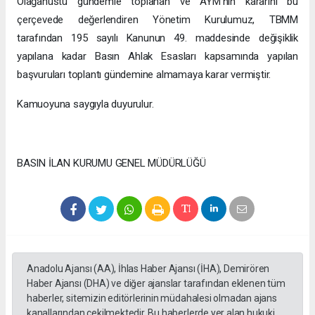
Olağanüstü gündemle toplanan ve AYM’nin kararını bu
çerçevede değerlendiren Yönetim Kurulumuz, TBMM
tarafından 195 sayılı Kanunun 49. maddesinde değişiklik
yapılana kadar Basın Ahlak Esasları kapsamında yapılan
başvuruları toplantı gündemine almamaya karar vermiştir.
Kamuoyuna saygıyla duyurulur.
BASIN İLAN KURUMU GENEL MÜDÜRLÜĞÜ
Anadolu Ajansı (AA), İhlas Haber Ajansı (İHA), Demirören
Haber Ajansı (DHA) ve diğer ajanslar tarafından eklenen tüm
haberler, sitemizin editörlerinin müdahalesi olmadan ajans
kanallarından çekilmektedir. Bu haberlerde yer alan hukuki