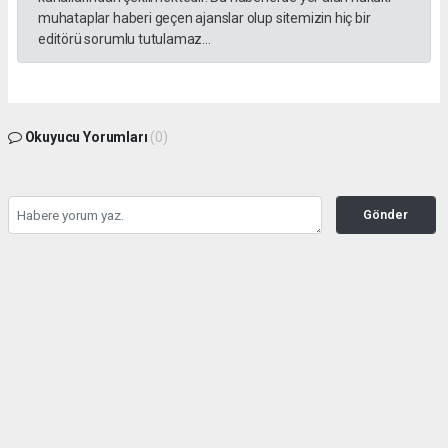
muhataplar haberi geçen ajanslar olup sitemizin hiç bir
editörü sorumlu tutulamaz...
Okuyucu Yorumları
(0)
Gönder
Yorum yazarak Topluluk Kuralları’nı kabul etmiş bulunuyor ve yesilbanazgazetesi.net
sitesine yaptığınız yorumunuzla ilgili doğrudan veya dolaylı tüm sorumluluğu tek
başınıza üstleniyorsunuz. Yazılan tüm yorumlardan site yönetimi hiçbir şekilde
sorumlu tutulamaz.
haber paketi
haber scripti
haber yazılımı
Tüm hakları saklı tutulmaktadır.Copyright 2026©