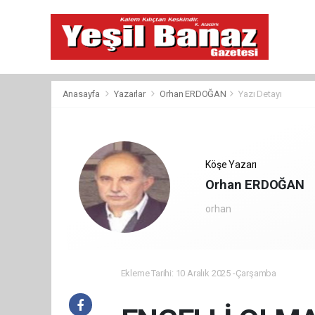
Anasayfa
Yazarlar
Orhan ERDOĞAN
Yazı Detayı
Köşe Yazarı
Orhan ERDOĞAN
orhan
Ekleme Tarihi: 10 Aralık 2025 -Çarşamba