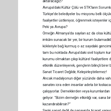
aktaracağız?
​Avrupa’daki Kültür Çölü ve STK’ların Sorumlu
Türkiye’de belediyeler bu misyonu belli ölçü
faaliyetler üstleniyor, öğrenmek isteyenler için
Peki ya Avrupa?
Örneğin Almanya’da sayıları az da olsa kültü
imkânı sunacak bir yer, bir kurum bulamadıkları
kökleriyle bağ kurmuş o az sayıdaki gencimi
tam bu noktada Avrupa’daki sivil toplum kuru
kurumu olmaktan çıkıp kültürel faaliyetlere da
etkinlik düzenleyerek, gençlerin bilinçli birer
Sanat Ticaret Değildir, Kelepirleştirilemez!​
Ancak madalyonun diğer yüzünde daha vahim 
sanatını icra eden insanlar adeta bir kıskac
çalışıyorlar. Derneklerden veya kurumlardan s
geliyor:​ "Bizim derneğin etkinliği var, sana 
kazandırabilirsin?"​
Sanki sanat değil de panayırda ticaret yapıy