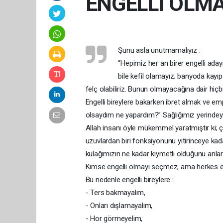
ENGELLİ OLM
Şunu asla unutmamalıyız :
“Hepimiz her an birer engelli aday
bile kefil olamayız; banyoda kayıp
felç olabiliriz. Bunun olmayacağına dair hiçb
Engelli bireylere bakarken ibret almak ve em
olsaydım ne yapardım?” Sağlığımız yerindey
Allah insanı öyle mükemmel yaratmıştır ki; 
uzuvlardan biri fonksiyonunu yitirinceye ka
kulağımızın ne kadar kıymetli olduğunu anlarız
Kimse engelli olmayı seçmez; ama herkes eng
Bu nedenle engelli bireylere :
- Ters bakmayalım,
- Onları dışlamayalım,
- Hor görmeyelim,