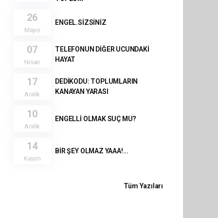
26
ENGEL.SİZSİNİZ
Mayıs
07
TELEFONUN DİĞER UCUNDAKİ
HAYAT
Nisan
17
DEDİKODU: TOPLUMLARIN
KANAYAN YARASI
Aralık
10
ENGELLİ OLMAK SUÇ MU?
Aralık
14
BİR ŞEY OLMAZ YAAA!...
Kasım
Tüm Yazıları