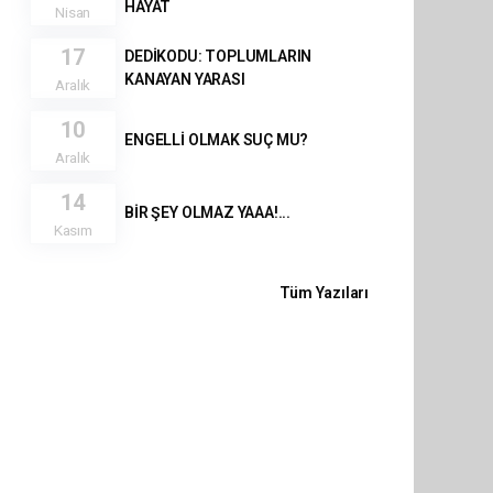
HAYAT
Nisan
17
DEDİKODU: TOPLUMLARIN
KANAYAN YARASI
Aralık
10
ENGELLİ OLMAK SUÇ MU?
Aralık
14
BİR ŞEY OLMAZ YAAA!...
Kasım
Tüm Yazıları