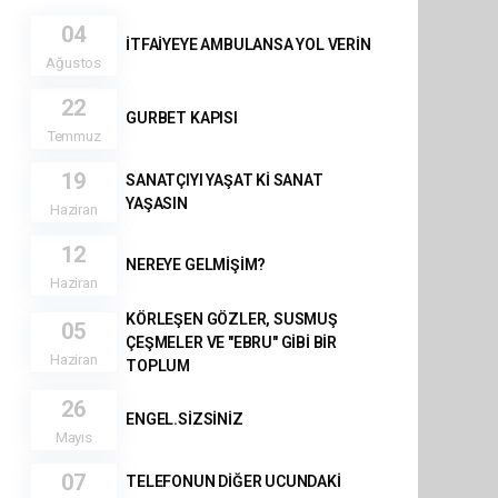
04
İTFAİYEYE AMBULANSA YOL VERİN
Ağustos
22
GURBET KAPISI
Temmuz
19
SANATÇIYI YAŞAT Kİ SANAT
YAŞASIN
Haziran
12
NEREYE GELMİŞİM?
Haziran
KÖRLEŞEN GÖZLER, SUSMUŞ
05
ÇEŞMELER VE "EBRU" GİBİ BİR
Haziran
TOPLUM
26
ENGEL.SİZSİNİZ
Mayıs
07
TELEFONUN DİĞER UCUNDAKİ