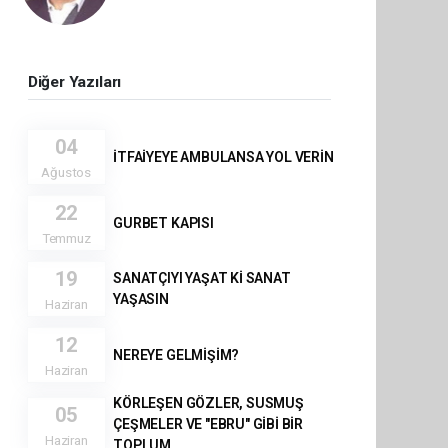
Diğer Yazıları
04
İTFAİYEYE AMBULANSA YOL VERİN
Ağustos
22
GURBET KAPISI
Temmuz
19
SANATÇIYI YAŞAT Kİ SANAT
YAŞASIN
Haziran
12
NEREYE GELMİŞİM?
Haziran
KÖRLEŞEN GÖZLER, SUSMUŞ
05
ÇEŞMELER VE "EBRU" GİBİ BİR
Haziran
TOPLUM