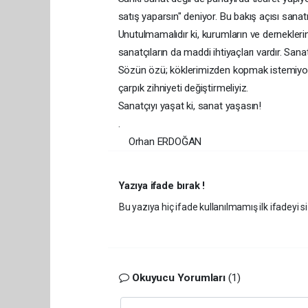
satış yaparsın" deniyor.​ Bu bakış açısı sanatı
Unutulmamalıdır ki, kurumların ve dernekleri
sanatçıların da maddi ihtiyaçları vardır. Sa
Sözün özü; köklerimizden kopmak istemiyors
çarpık zihniyeti değiştirmeliyiz.​
Sanatçıyı yaşat ki, sanat yaşasın!
.
Orhan ERDOĞAN
Yazıya ifade bırak !
Bu yazıya hiç ifade kullanılmamış ilk ifadeyi si
Okuyucu Yorumları
(1)