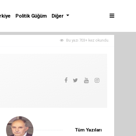
rkiye
Politik Güğüm
Diğer
Bu yazı 703+ kez okundu.
Tüm Yazıları