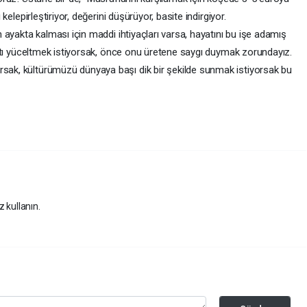
 kelepirleştiriyor, değerini düşürüyor, basite indirgiyor.
n ayakta kalması için maddi ihtiyaçları varsa, hayatını bu işe adamış
natı yüceltmek istiyorsak, önce onu üretene saygı duymak zorundayız.​
ak, kültürümüzü dünyaya başı dik bir şekilde sunmak istiyorsak bu
z kullanın.