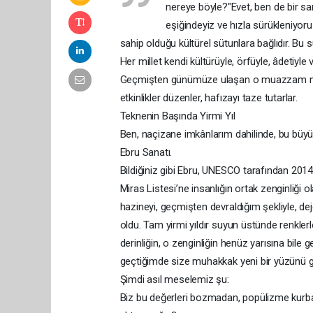
nereye böyle?"​Evet, ben de bir 
eşiğindeyiz ve hızla sürükleniyoru
sahip olduğu kültürel sütunlara bağlıdır. Bu s
Her millet kendi kültürüyle, örfüyle, âdetiyle
Geçmişten günümüze ulaşan o muazzam miras
etkinlikler düzenler, hafızayı taze tutarlar.​
Teknenin Başında Yirmi Yıl​
Ben, naçizane imkânlarım dahilinde, bu büyü
Ebru Sanatı.​
Bildiğiniz gibi Ebru, UNESCO tarafından 201
Miras Listesi’ne insanlığın ortak zenginliği o
hazineyi, geçmişten devraldığım şekliyle,
oldu.​ Tam yirmi yıldır suyun üstünde renkle
derinliğin, o zenginliğin henüz yarısına bile
geçtiğimde size muhakkak yeni bir yüzünü göst
Şimdi asıl meselemiz şu:
Biz bu değerleri bozmadan, popülizme kurb