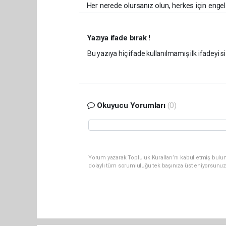
Her nerede olursanız olun, herkes için engel
Yazıya ifade bırak !
Bu yazıya hiç ifade kullanılmamış ilk ifadeyi si
Okuyucu Yorumları
(0)
Yorum yazarak Topluluk Kuralları’nı kabul etmiş bulun
dolaylı tüm sorumluluğu tek başınıza üstleniyorsunuz