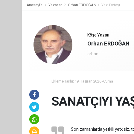
Anasayfa
Yazarlar
Orhan ERDOĞAN
Yazı Detayı
Köşe Yazarı
Orhan ERDOĞAN
orhan
Ekleme Tarihi: 19 Haziran 2026 -Cuma
SANATÇIYI YA
Son zamanlarda yetkili yetkisiz, 