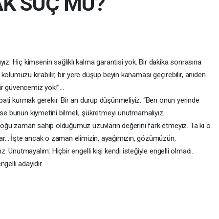
AK SUÇ MU?
ıyız. Hiç kimsenin sağlıklı kalma garantisi yok. Bir dakika sonrasına
 kolumuzu kırabilir, bir yere düşüp beyin kanaması geçirebilir, aniden
ir güvencemiz yok!”...
pati kurmak gerekir. Bir an durup düşünmeliyiz: “Ben onun yerinde
se bunun kıymetini bilmeli, şükretmeyi unutmamalıyız.
çoğu zaman sahip olduğumuz uzuvların değerini fark etmeyiz. Ta ki o
dar… İşte ancak o zaman elimizin, ayağımızın, gözümüzün,
. Unutmayalım: Hiçbir engelli kişi kendi isteğiyle engelli olmadı.
elli adayıdır.