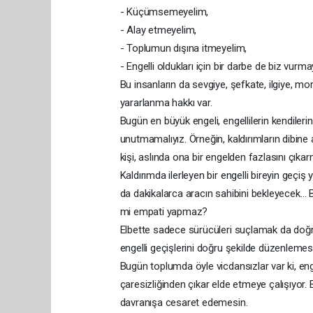
- Küçümsemeyelim,
- Alay etmeyelim,
- Toplumun dışına itmeyelim,
- Engelli oldukları için bir darbe de biz vurma
Bu insanların da sevgiye, şefkate, ilgiye, m
yararlanma hakkı var.
Bugün en büyük engeli, engellilerin kendiler
unutmamalıyız. Örneğin, kaldırımların dibine 
kişi, aslında ona bir engelden fazlasını çıkar
Kaldırımda ilerleyen bir engelli bireyin geçi
da dakikalarca aracın sahibini bekleyecek… B
mi empati yapmaz?
Elbette sadece sürücüleri suçlamak da doğru değ
engelli geçişlerini doğru şekilde düzenlemesi
Bugün toplumda öyle vicdansızlar var ki, engell
çaresizliğinden çıkar elde etmeye çalışıyor. B
davranışa cesaret edemesin.