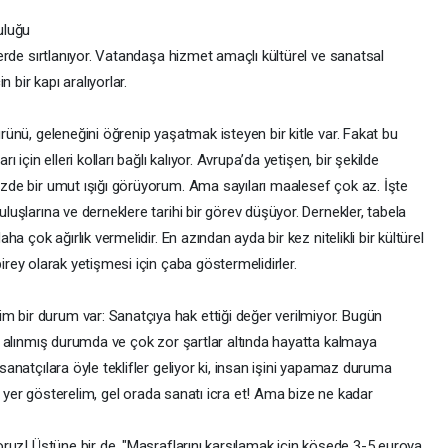
luğu​
lerde sırtlanıyor. Vatandaşa hizmet amaçlı kültürel ve sanatsal
 bir kapı aralıyorlar.​
rünü, geleneğini öğrenip yaşatmak isteyen bir kitle var. Fakat bu
 için elleri kolları bağlı kalıyor. Avrupa’da yetişen, bir şekilde
zde bir umut ışığı görüyorum. Ama sayıları maalesef çok az.​ İşte
luşlarına ve derneklere tarihi bir görev düşüyor. Dernekler, tabela
ha çok ağırlık vermelidir. En azından ayda bir kez nitelikli bir kültürel
 birey olarak yetişmesi için çaba göstermelidirler.​
bir durum var: Sanatçıya hak ettiği değer verilmiyor.​ Bugün
a alınmış durumda ve çok zor şartlar altında hayatta kalmaya
anatçılara öyle teklifler geliyor ki, insan işini yapamaz duruma
bir yer gösterelim, gel orada sanatı icra et! Ama bize ne kadar
oruz! Üstüne bir de, "Masraflarını karşılamak için köşede 3-5 euroya