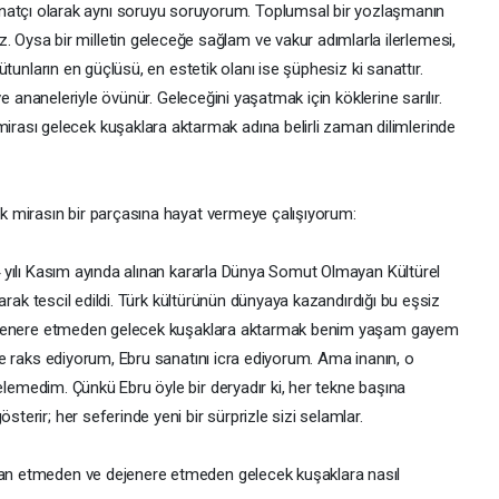
sanatçı olarak aynı soruyu soruyorum. Toplumsal bir yozlaşmanın
z. Oysa bir milletin geleceğe sağlam ve vakur adımlarla ilerlemesi,
ütunların en güçlüsü, en estetik olanı ise şüphesiz ki sanattır.​
 ve ananeleriyle övünür. Geleceğini yaşatmak için köklerine sarılır.
ı gelecek kuşaklara aktarmak adına belirli zaman dilimlerinde
k mirasın bir parçasına hayat vermeye çalışıyorum:
4 yılı Kasım ayında alınan kararla Dünya Somut Olmayan Kültürel
larak tescil edildi. Türk kültürünün dünyaya kazandırdığı bu eşsiz
 dejenere etmeden gelecek kuşaklara aktarmak benim yaşam gayem
rle raks ediyorum, Ebru sanatını icra ediyorum. Ama inanın, o
 gelemedim. Çünkü Ebru öyle bir deryadır ki, her tekne başına
erir; her seferinde yeni bir sürprizle sizi selamlar.​
an etmeden ve dejenere etmeden gelecek kuşaklara nasıl