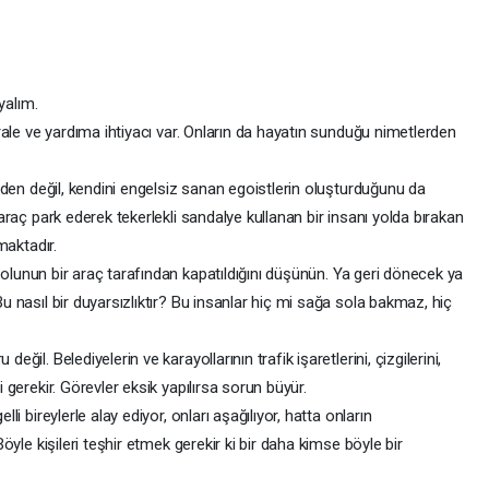
yalım.
orale ve yardıma ihtiyacı var. Onların da hayatın sunduğu nimetlerden
inden değil, kendini engelsiz sanan egoistlerin oluşturduğunu da
araç park ederek tekerlekli sandalye kullanan bir insanı yolda bırakan
maktadır.
ş yolunun bir araç tarafından kapatıldığını düşünün. Ya geri dönecek ya
u nasıl bir duyarsızlıktır? Bu insanlar hiç mi sağa sola bakmaz, hiç
il. Belediyelerin ve karayollarının trafik işaretlerini, çizgilerini,
 gerekir. Görevler eksik yapılırsa sorun büyür.
i bireylerle alay ediyor, onları aşağılıyor, hatta onların
öyle kişileri teşhir etmek gerekir ki bir daha kimse böyle bir